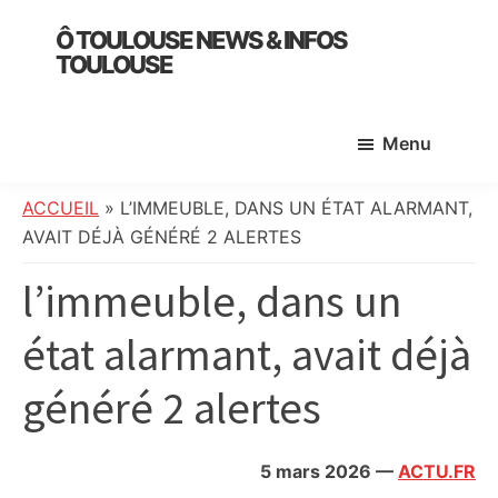
Skip
Skip
Skip
Ô TOULOUSE NEWS & INFOS
to
to
to
TOULOUSE
main
primary
footer
essentiel
content
sidebar
de
Menu
l’actualité
toulousaine
:
ACCUEIL
»
L’IMMEUBLE, DANS UN ÉTAT ALARMANT,
info
AVAIT DÉJÀ GÉNÉRÉ 2 ALERTES
locale,
l’immeuble, dans un
société,
culture,
état alarmant, avait déjà
politique,
météo,
généré 2 alertes
faits
divers
et
5 mars 2026
—
ACTU.FR
initiatives