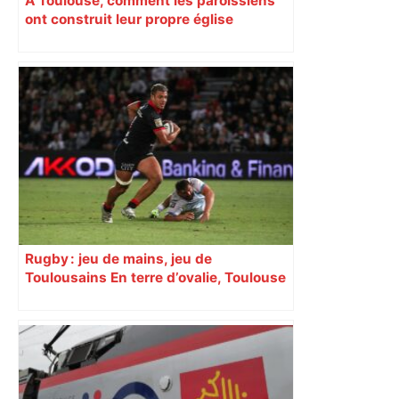
À Toulouse, comment les paroissiens
ont construit leur propre église
Rugby : jeu de mains, jeu de
Toulousains En terre d’ovalie, Toulouse
est capitale avec son club, le Stade
toulousain, accumulant les titres, mais
revendiquant surtout son art du jeu en
mouvement, vif et spectaculaire.
Décryptage. Série (4 / 10)