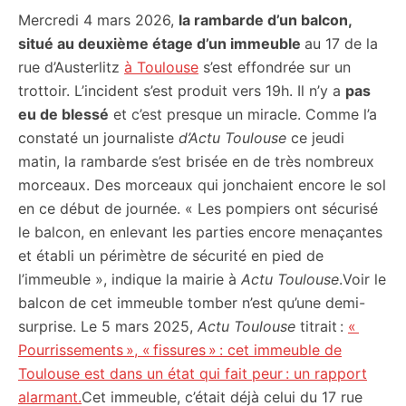
Mercredi 4 mars 2026,
la rambarde d’un balcon,
citoyennes
situé au deuxième étage d’un immeuble
au 17 de la
rue d’Austerlitz
à Toulouse
s’est effondrée sur un
trottoir. L’incident s’est produit vers 19h. Il n’y a
pas
eu de blessé
et c’est presque un miracle. Comme l’a
constaté un journaliste
d’Actu Toulouse
ce jeudi
matin, la rambarde s’est brisée en de très nombreux
morceaux. Des morceaux qui jonchaient encore le sol
en ce début de journée. « Les pompiers ont sécurisé
le balcon, en enlevant les parties encore menaçantes
et établi un périmètre de sécurité en pied de
l’immeuble », indique la mairie à
Actu Toulouse
.Voir le
balcon de cet immeuble tomber n’est qu’une demi-
surprise. Le 5 mars 2025,
Actu Toulouse
titrait :
«
Pourrissements », « fissures » : cet immeuble de
Toulouse est dans un état qui fait peur : un rapport
alarmant.
Cet immeuble, c’était déjà celui du 17 rue