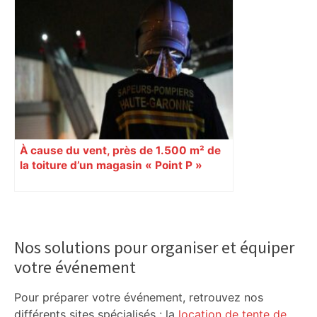
À cause du vent, près de 1.500 m² de
la toiture d’un magasin « Point P »
s’effondrent à Toulouse
Primary
Sidebar
Nos solutions pour organiser et équiper
votre événement
Pour préparer votre événement, retrouvez nos
différents sites spécialisés : la
location de tente de