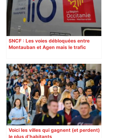
SNCF : Les voies débloquées entre
Montauban et Agen mais le trafic
toujours perturbé entre Toulouse, Agen
et Auch
Voici les villes qui gagnent (et perdent)
le plus d’habitants