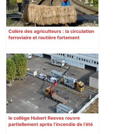
Colère des agriculteurs : la circulation
ferroviaire et routière fortement
perturbée en Haute-Garonne, l’A61
bloquée
le collège Hubert Reeves rouvre
partiellement après l’incendie de l’été