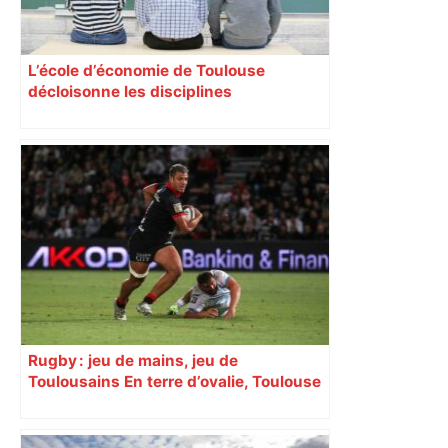
L’école d’économie de Toulouse
décloisonne les disciplines
Anthropologues, historiens,
philosophes, économistes y coopèrent
régulièrement autour d’un projet
commun. Leur but : comprendre les
comportements de l’homme
contemporain.
Rugby : jeu de mains, jeu de
Toulousains En terre d’ovalie, Toulouse
est capitale avec son club, le Stade
toulousain, accumulant les titres, mais
revendiquant surtout son art du jeu en