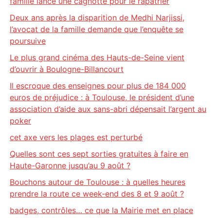
famille lance une cagnotte pour le rapatrier
Deux ans après la disparition de Medhi Narjissi,
l’avocat de la famille demande que l’enquête se
poursuive
Le plus grand cinéma des Hauts-de-Seine vient
d’ouvrir à Boulogne-Billancourt
Il escroque des enseignes pour plus de 184 000
euros de préjudice : à Toulouse, le président d’une
association d’aide aux sans-abri dépensait l’argent au
poker
cet axe vers les plages est perturbé
Quelles sont ces sept sorties gratuites à faire en
Haute-Garonne jusqu’au 9 août ?
Bouchons autour de Toulouse : à quelles heures
prendre la route ce week-end des 8 et 9 août ?
badges, contrôles… ce que la Mairie met en place