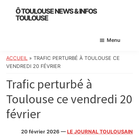
Skip
Skip
Skip
Ô TOULOUSE NEWS & INFOS
to
to
to
TOULOUSE
main
primary
footer
essentiel
content
sidebar
de
Menu
l’actualité
toulousaine
:
ACCUEIL
»
TRAFIC PERTURBÉ À TOULOUSE CE
info
VENDREDI 20 FÉVRIER
locale,
Trafic perturbé à
société,
culture,
Toulouse ce vendredi 20
politique,
météo,
février
faits
divers
et
20 février 2026
—
LE JOURNAL TOULOUSAIN
initiatives