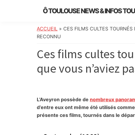
Skip
Skip
Skip
Skip
Ô TOULOUSE NEWS & INFOS TO
to
to
to
to
essentiel
primary
main
primary
footer
de
navigation
content
sidebar
ACCUEIL
»
CES FILMS CULTES TOURNÉS 
l’actualité
RECONNU
toulousaine
Ces films cultes to
:
info
que vous n’aviez p
locale,
société,
culture,
politique,
météo,
L’Aveyron possède de
nombreux panorama
faits
d’entre eux ont même été utilisés comme
divers
présente ces films, tournés dans le dépa
et
initiatives