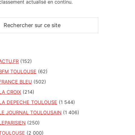
classement actualisé en continu.
Rechercher
sur
ce
site
ACTU.FR
(152)
BFM TOULOUSE
(62)
FRANCE BLEU
(502)
LA CROIX
(214)
LA DEPECHE TOULOUSE
(1 544)
LE JOURNAL TOULOUSAIN
(1 406)
LEPARISIEN
(250)
TOULOUSE
(2 000)