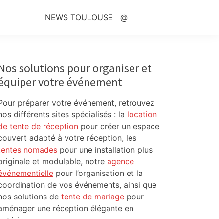
NEWS TOULOUSE
@
Primary
Sidebar
Nos solutions pour organiser et
équiper votre événement
Pour préparer votre événement, retrouvez
nos différents sites spécialisés : la
location
de tente de réception
pour créer un espace
couvert adapté à votre réception, les
tentes nomades
pour une installation plus
originale et modulable, notre
agence
événementielle
pour l’organisation et la
coordination de vos événements, ainsi que
nos solutions de
tente de mariage
pour
aménager une réception élégante en