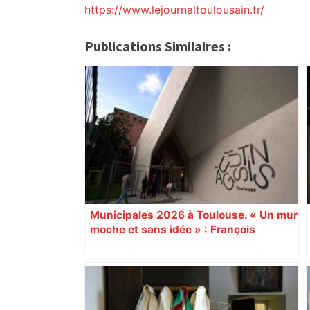
https://www.lejournaltoulousain.fr/
Publications Similaires :
Municipales 2026 à Toulouse. « Un mur
moche et sans idée » : François
Piquemal (LFI), un détracteur de plus
du nouvel accueil du musée des
Augustins