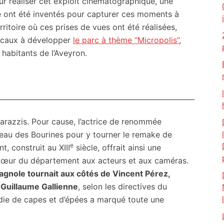
r réaliser cet exploit cinématographique, une
ue ont été inventés pour capturer ces moments à
itoire où ces prises de vues ont été réalisées,
 locaux à développer
le parc à thème “Micropolis”
,
 habitants de l’Aveyron.
parazzis. Pour cause, l’actrice de renommée
eau des Bourines pour y tourner le remake de
e
t, construit au XIII
siècle, offrait ainsi une
 cœur du département aux acteurs et aux caméras.
spagnole tournait aux côtés de Vincent Pérez,
 Guillaume Gallienne
, selon les directives du
die de capes et d’épées a marqué toute une