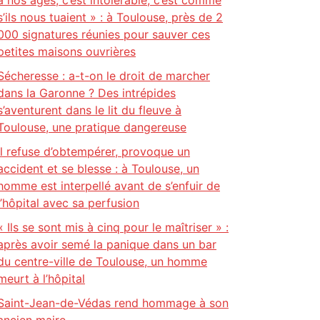
à nos âges, c’est intolérable, c’est comme
s’ils nous tuaient » : à Toulouse, près de 2
000 signatures réunies pour sauver ces
petites maisons ouvrières
Sécheresse : a-t-on le droit de marcher
dans la Garonne ? Des intrépides
s’aventurent dans le lit du fleuve à
Toulouse, une pratique dangereuse
Il refuse d’obtempérer, provoque un
accident et se blesse : à Toulouse, un
homme est interpellé avant de s’enfuir de
l’hôpital avec sa perfusion
« Ils se sont mis à cinq pour le maîtriser » :
après avoir semé la panique dans un bar
du centre-ville de Toulouse, un homme
meurt à l’hôpital
Saint-Jean-de-Védas rend hommage à son