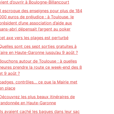
vient d’ouvrir à Boulogne-Billancourt
Il escroque des enseignes pour plus de 184
000 euros de préjudice : à Toulouse, le
président d’une association d’aide aux
sans-abri dépensait l’argent au poker
cet axe vers les plages est perturbé
Quelles sont ces sept sorties gratuites à
faire en Haute-Garonne jusqu’au 9 août ?
Bouchons autour de Toulouse : à quelles
heures prendre la route ce week-end des 8
et 9 août ?
badges, contrôles… ce que la Mairie met
en place
Découvrez les plus beaux itinéraires de
randonnée en Haute-Garonne
Ils avaient caché les bagues dans leur sac