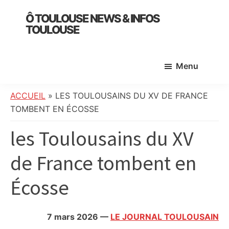
Skip
Skip
Skip
Ô TOULOUSE NEWS & INFOS
to
to
to
TOULOUSE
main
primary
footer
essentiel
content
sidebar
de
Menu
l’actualité
toulousaine
:
ACCUEIL
»
LES TOULOUSAINS DU XV DE FRANCE
info
TOMBENT EN ÉCOSSE
locale,
les Toulousains du XV
société,
culture,
de France tombent en
politique,
météo,
Écosse
faits
divers
et
7 mars 2026
—
LE JOURNAL TOULOUSAIN
initiatives