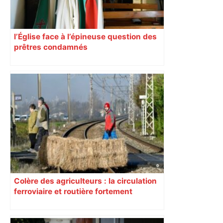
l’Église face à l’épineuse question des
prêtres condamnés
Colère des agriculteurs : la circulation
ferroviaire et routière fortement
perturbée en Haute-Garonne, l’A61
bloquée