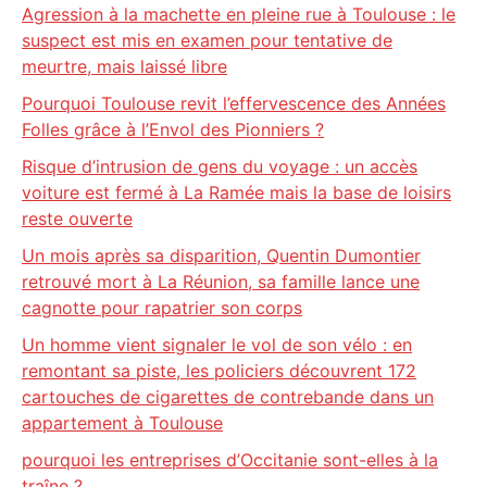
Agression à la machette en pleine rue à Toulouse : le
suspect est mis en examen pour tentative de
meurtre, mais laissé libre
Pourquoi Toulouse revit l’effervescence des Années
Folles grâce à l’Envol des Pionniers ?
Risque d’intrusion de gens du voyage : un accès
voiture est fermé à La Ramée mais la base de loisirs
reste ouverte
Un mois après sa disparition, Quentin Dumontier
retrouvé mort à La Réunion, sa famille lance une
cagnotte pour rapatrier son corps
Un homme vient signaler le vol de son vélo : en
remontant sa piste, les policiers découvrent 172
cartouches de cigarettes de contrebande dans un
appartement à Toulouse
pourquoi les entreprises d’Occitanie sont-elles à la
traîne ?