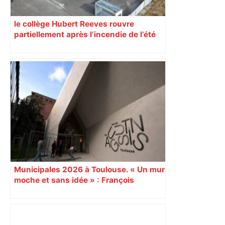
le collège Hubert Reeves rouvre
partiellement après l’incendie de l’été
Municipales 2026 à Toulouse. « Un mur
moche et sans idée » : François
Piquemal (LFI), un détracteur de plus
du nouvel accueil du musée des
Augustins