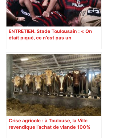
ENTRETIEN. Stade Toulousain : « On
était piqué, ce n’est pas un
mensonge » Clément Vergé revient sur
la semaine délicate de Toulouse
Crise agricole : à Toulouse, la Ville
revendique l’achat de viande 100%
Sud-Ouest pour les cantines