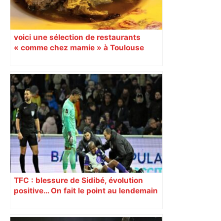
voici une sélection de restaurants
« comme chez mamie » à Toulouse
TFC : blessure de Sidibé, évolution
positive… On fait le point au lendemain
du fait de jeu dont a été victime le
défenseur toulousain