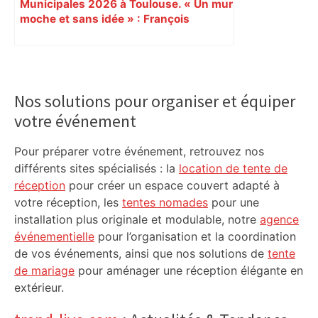
Municipales 2026 à Toulouse. « Un mur
moche et sans idée » : François
Piquemal (LFI), un détracteur de plus
du nouvel accueil du musée des
Augustins
Primary
Sidebar
Nos solutions pour organiser et équiper
votre événement
Pour préparer votre événement, retrouvez nos
différents sites spécialisés : la
location de tente de
réception
pour créer un espace couvert adapté à
votre réception, les
tentes nomades
pour une
installation plus originale et modulable, notre
agence
événementielle
pour l’organisation et la coordination
de vos événements, ainsi que nos solutions de
tente
de mariage
pour aménager une réception élégante en
extérieur.