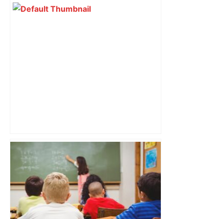
revendiquant surtout son art du jeu en
mouvement, vif et spectaculaire.
Décryptage. Série (4 / 10)
Toulouse. Poignardé à trois reprises, il
tente de prendre la fuite en VTC et
prétexte s'être blessé tout seul –
Actu.fr