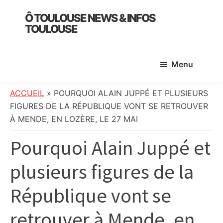
Skip
Skip
Skip
Ô TOULOUSE NEWS & INFOS
to
to
to
TOULOUSE
main
primary
footer
essentiel
content
sidebar
de
Menu
l’actualité
toulousaine
:
ACCUEIL
»
POURQUOI ALAIN JUPPÉ ET PLUSIEURS
info
FIGURES DE LA RÉPUBLIQUE VONT SE RETROUVER
locale,
À MENDE, EN LOZÈRE, LE 27 MAI
société,
Pourquoi Alain Juppé et
culture,
politique,
plusieurs figures de la
météo,
faits
République vont se
divers
et
retrouver à Mende, en
initiatives