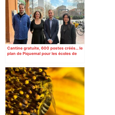
temps encore ? Toulouse et l'UBB aux
aguets – Rugbynistere
Cantine gratuite, 600 postes créés… le
plan de Piquemal pour les écoles de
Toulouse