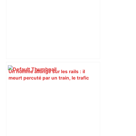
Un homme allongé sur les rails : il
meurt percuté par un train, le trafic
ferroviaire à l’arrêt dans le Lauragais,
au sud de Toulouse – ladepeche.fr