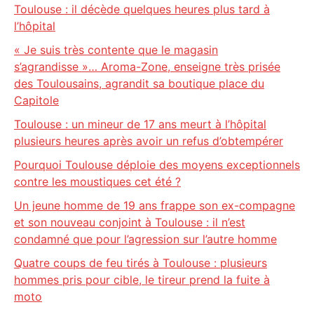
Toulouse : il décède quelques heures plus tard à
l’hôpital
« Je suis très contente que le magasin
s’agrandisse »… Aroma-Zone, enseigne très prisée
des Toulousains, agrandit sa boutique place du
Capitole
Toulouse : un mineur de 17 ans meurt à l’hôpital
plusieurs heures après avoir un refus d’obtempérer
Pourquoi Toulouse déploie des moyens exceptionnels
contre les moustiques cet été ?
Un jeune homme de 19 ans frappe son ex-compagne
et son nouveau conjoint à Toulouse : il n’est
condamné que pour l’agression sur l’autre homme
Quatre coups de feu tirés à Toulouse : plusieurs
hommes pris pour cible, le tireur prend la fuite à
moto