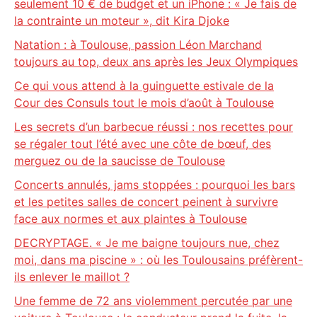
seulement 10 € de budget et un iPhone : « Je fais de
la contrainte un moteur », dit Kira Djoke
Natation : à Toulouse, passion Léon Marchand
toujours au top, deux ans après les Jeux Olympiques
Ce qui vous attend à la guinguette estivale de la
Cour des Consuls tout le mois d’août à Toulouse
Les secrets d’un barbecue réussi : nos recettes pour
se régaler tout l’été avec une côte de bœuf, des
merguez ou de la saucisse de Toulouse
Concerts annulés, jams stoppées : pourquoi les bars
et les petites salles de concert peinent à survivre
face aux normes et aux plaintes à Toulouse
DECRYPTAGE. « Je me baigne toujours nue, chez
moi, dans ma piscine » : où les Toulousains préfèrent-
ils enlever le maillot ?
Une femme de 72 ans violemment percutée par une