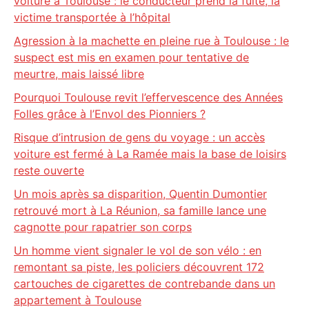
voiture à Toulouse : le conducteur prend la fuite, la
victime transportée à l’hôpital
Agression à la machette en pleine rue à Toulouse : le
suspect est mis en examen pour tentative de
meurtre, mais laissé libre
Pourquoi Toulouse revit l’effervescence des Années
Folles grâce à l’Envol des Pionniers ?
Risque d’intrusion de gens du voyage : un accès
voiture est fermé à La Ramée mais la base de loisirs
reste ouverte
Un mois après sa disparition, Quentin Dumontier
retrouvé mort à La Réunion, sa famille lance une
cagnotte pour rapatrier son corps
Un homme vient signaler le vol de son vélo : en
remontant sa piste, les policiers découvrent 172
cartouches de cigarettes de contrebande dans un
appartement à Toulouse