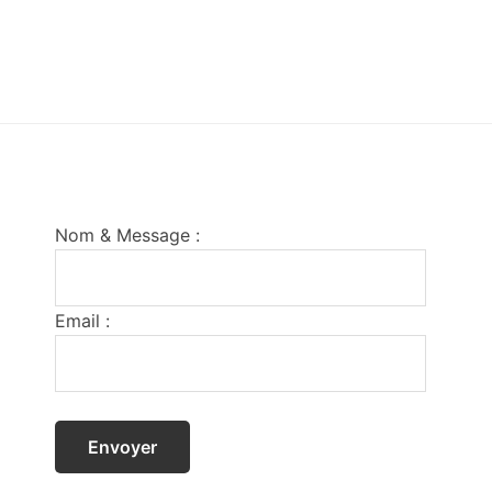
Footer
Nom & Message :
Email :