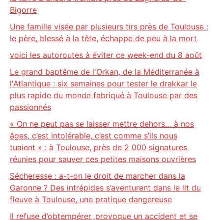
Bigorre
Une famille visée par plusieurs tirs près de Toulouse :
le père, blessé à la tête, échappe de peu à la mort
voici les autoroutes à éviter ce week-end du 8 août
Le grand baptême de l'Orkan, de la Méditerranée à
l'Atlantique : six semaines pour tester le drakkar le
plus rapide du monde fabriqué à Toulouse par des
passionnés
« On ne peut pas se laisser mettre dehors… à nos
âges, c’est intolérable, c’est comme s’ils nous
tuaient » : à Toulouse, près de 2 000 signatures
réunies pour sauver ces petites maisons ouvrières
Sécheresse : a-t-on le droit de marcher dans la
Garonne ? Des intrépides s’aventurent dans le lit du
fleuve à Toulouse, une pratique dangereuse
Il refuse d’obtempérer, provoque un accident et se