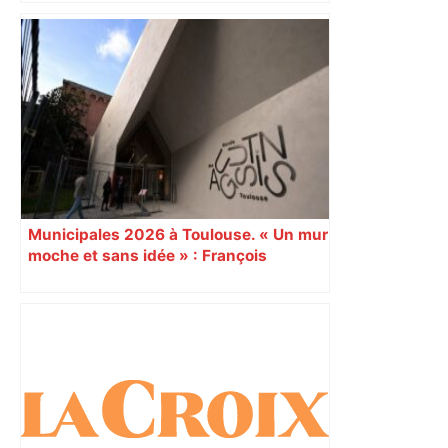
bloquée
Municipales 2026 à Toulouse. « Un mur
moche et sans idée » : François
Piquemal (LFI), un détracteur de plus
du nouvel accueil du musée des
Augustins