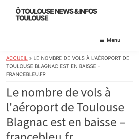
Skip
Skip
Skip
Ô TOULOUSE NEWS & INFOS
to
to
to
TOULOUSE
main
primary
footer
essentiel
content
sidebar
de
Menu
l’actualité
toulousaine
:
ACCUEIL
»
LE NOMBRE DE VOLS À L'AÉROPORT DE
info
TOULOUSE BLAGNAC EST EN BAISSE –
locale,
FRANCEBLEU.FR
société,
Le nombre de vols à
culture,
politique,
l'aéroport de Toulouse
météo,
faits
Blagnac est en baisse –
divers
et
francebleu.fr
initiatives