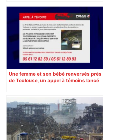
Météo. Quel temps fera-t-il à Toulouse
et ses environs le jeudi 19 février 2026
? – Ouest-France
Une femme et son bébé renversés près
de Toulouse, un appel à témoins lancé
pour retrouver le véhicule en fuite