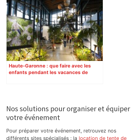
Haute-Garonne : que faire avec les
enfants pendant les vacances de
février ?
Primary
Sidebar
Nos solutions pour organiser et équiper
votre événement
Pour préparer votre événement, retrouvez nos
différents sites spécialisés : la
location de tente de