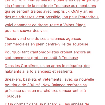
ENTRETIEN. Petites maisons ouvrières des Argoulets
: la réponse de la mairie de Toulouse aux locataires
qui se sentent traités avec mépris : « Qu’il y ait eu
des maladresses, c’est possible ; on peut l’entendre »
voici comment ce drone, testé à Valras-Plage,
pourrait sauver des vies
Tisséo vend une de ses anciennes agences
commerciales en plein centre-ville de Toulouse
Pourquoi tant d’automobilistes croient encore au
stationnement gratuit en août à Toulouse
Dans les Corbières, un an après le mégafeu, des
habitants à la fois anxieux et résilients
Sneakers, baskets et vêtements : avec sa nouvelle
boutique de 300 m², New Balance renforce sa
présence dans un marché très concurrentiel à
Toulouse
« On dormait dans un placard »… les années de