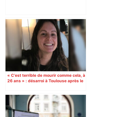
les agriculteurs manifestent malgré les
interdictions
« C’est terrible de mourir comme cela, à
26 ans » : désarroi à Toulouse après le
décès de Noémie à Crans-Montana