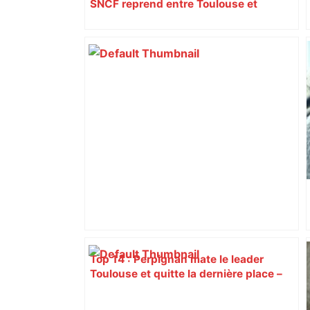
SNCF reprend entre Toulouse et
Narbonne après 48 heures de paralysie
Top 14 : Perpignan mate le leader
Toulouse et quitte la dernière place –
lanouvellerepublique.fr