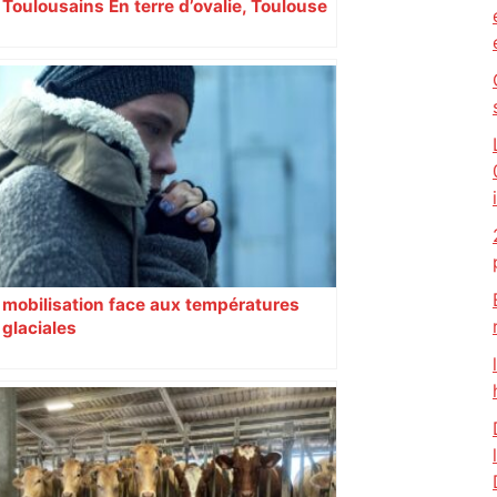
Toulousains En terre d’ovalie, Toulouse
est capitale avec son club, le Stade
toulousain, accumulant les titres, mais
revendiquant surtout son art du jeu en
mouvement, vif et spectaculaire.
Décryptage. Série (4 / 10)
mobilisation face aux températures
glaciales