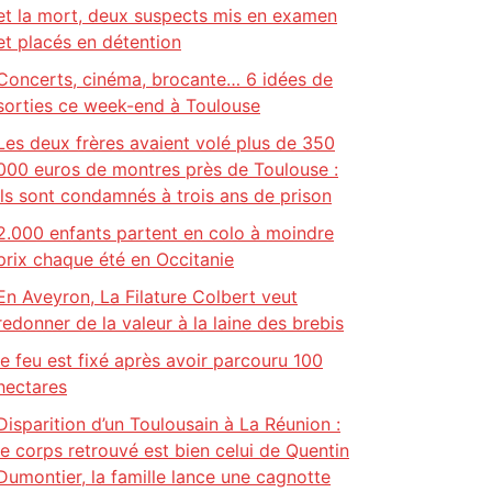
et la mort, deux suspects mis en examen
et placés en détention
Concerts, cinéma, brocante… 6 idées de
sorties ce week-end à Toulouse
Les deux frères avaient volé plus de 350
000 euros de montres près de Toulouse :
ils sont condamnés à trois ans de prison
2.000 enfants partent en colo à moindre
prix chaque été en Occitanie
En Aveyron, La Filature Colbert veut
redonner de la valeur à la laine des brebis
le feu est fixé après avoir parcouru 100
hectares
Disparition d’un Toulousain à La Réunion :
le corps retrouvé est bien celui de Quentin
Dumontier, la famille lance une cagnotte