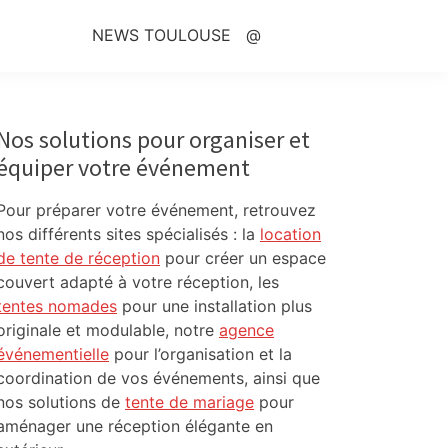
NEWS TOULOUSE
@
Primary
Sidebar
Nos solutions pour organiser et
équiper votre événement
Pour préparer votre événement, retrouvez
nos différents sites spécialisés : la
location
de tente de réception
pour créer un espace
couvert adapté à votre réception, les
tentes nomades
pour une installation plus
originale et modulable, notre
agence
événementielle
pour l’organisation et la
coordination de vos événements, ainsi que
nos solutions de
tente de mariage
pour
aménager une réception élégante en