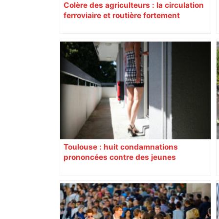
Colère des agriculteurs : la circulation
ferroviaire et routière fortement
perturbée en Haute-Garonne, l’A61
bloquée
Toulouse : huit condamnations
prononcées contre des jeunes
impliqués dans la prostitution
d’adolescentes