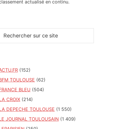
classement actualisé en continu.
Rechercher
sur
ce
site
ACTU.FR
(152)
BFM TOULOUSE
(62)
FRANCE BLEU
(504)
LA CROIX
(214)
LA DEPECHE TOULOUSE
(1 550)
LE JOURNAL TOULOUSAIN
(1 409)
LEPARISIEN
(250)