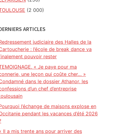
TOULOUSE
(2 000)
DERNIERS ARTICLES
Redressement judiciaire des Halles de la
Cartoucherie : l’école de break dance va
finalement pouvoir rester
TEMOIGNAGE. « Je paye pour ma
connerie, une leçon qui coûte cher… »
Condamné dans le dossier Athanor, les
confessions d’un chef d’entreprise
toulousain
Pourquoi l’échange de maisons explose en
Occitanie pendant les vacances d’été 2026
?
« Il a mis trente ans pour arriver des