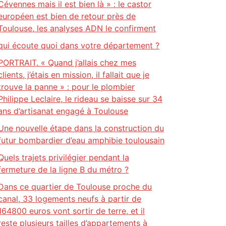
Cévennes mais il est bien là » : le castor
européen est bien de retour près de
Toulouse, les analyses ADN le confirment
qui écoute quoi dans votre département ?
PORTRAIT. « Quand j’allais chez mes
clients, j’étais en mission, il fallait que je
trouve la panne » : pour le plombier
Philippe Leclaire, le rideau se baisse sur 34
ans d’artisanat engagé à Toulouse
Une nouvelle étape dans la construction du
futur bombardier d’eau amphibie toulousain
Quels trajets privilégier pendant la
fermeture de la ligne B du métro ?
Dans ce quartier de Toulouse proche du
canal, 33 logements neufs à partir de
164800 euros vont sortir de terre, et il
reste plusieurs tailles d’appartements à