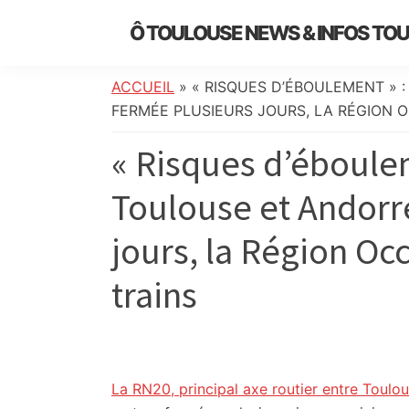
Skip
Skip
Skip
Skip
Ô TOULOUSE NEWS & INFOS TO
to
to
to
to
essentiel
primary
main
primary
footer
de
navigation
content
sidebar
ACCUEIL
»
« RISQUES D’ÉBOULEMENT » 
l’actualité
FERMÉE PLUSIEURS JOURS, LA RÉGION O
toulousaine
« Risques d’éboulem
:
info
Toulouse et Andorr
locale,
société,
jours, la Région Occ
culture,
politique,
trains
météo,
faits
divers
et
initiatives
La RN20, principal axe routier entre Toulo