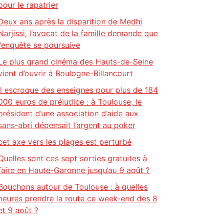
pour le rapatrier
Deux ans après la disparition de Medhi
Narjissi, l’avocat de la famille demande que
l’enquête se poursuive
Le plus grand cinéma des Hauts-de-Seine
vient d’ouvrir à Boulogne-Billancourt
Il escroque des enseignes pour plus de 184
000 euros de préjudice : à Toulouse, le
président d’une association d’aide aux
sans-abri dépensait l’argent au poker
cet axe vers les plages est perturbé
Quelles sont ces sept sorties gratuites à
faire en Haute-Garonne jusqu’au 9 août ?
Bouchons autour de Toulouse : à quelles
heures prendre la route ce week-end des 8
et 9 août ?