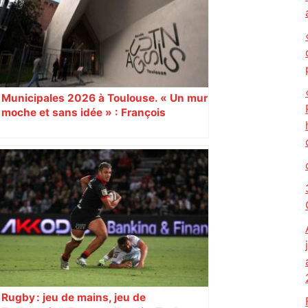
Municipales 2026 à Toulouse. « Un mur
moche et sans idée » : François
Piquemal (LFI), un détracteur de plus
du nouvel accueil du musée des
Augustins
Rugby : jeu de mains, jeu de