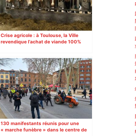
Crise agricole : à Toulouse, la Ville
revendique l’achat de viande 100%
Sud-Ouest pour les cantines
130 manifestants réunis pour une
« marche funèbre » dans le centre de