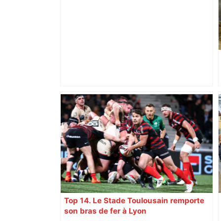
Le trentenaire blessé par balles à
Toulouse vendait du protoxyde d'azote
: les pistes des enquêteurs – Actu.fr
Top 14. Le Stade Toulousain remporte
son bras de fer à Lyon