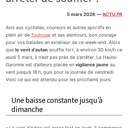
citoyennes
5 mars 2026
—
ACTU.FR
Avis aux cyclistes, coureurs et autres sportifs en
plein air de
Toulouse
et ses alentours, bon courage
pour vos balades en extérieur de ce week-end. Alors
que
le vent d’autan
souffle fort, à environ 30 km/h ce
jeudi 5 mars, il n’est pas près de s’arrêter. La Haute-
Garonne est d’ailleurs placée en
vigilance jaune
au
vent jusqu’à 16 h, puis pour la journée de vendredi.
Voici ce qui est attendu pour les prochains jours.
Une baisse constante jusqu’à
dimanche
« Le vent d’autan est assez fort ce jeudi. Il commence