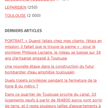
LEPARISIEN
(250)
TOULOUSE
(2 000)
DERNIERS ARTICLES
PORTRAIT. « Quand j’allais chez mes clients, j’étais en
mission, il fallait que je trouve la panne » : pour le
plombier Philippe Leclaire, le rideau se baisse sur 34
ans d’artisanat engagé à Toulouse
Une nouvelle étape dans la construction du futur
bombardier d’eau amphibie toulousain
Quels trajets privilégier pendant la fermeture de la
ligne B du métro ?
Dans ce quartier de Toulouse proche du canal, 33
logements neufs à partir de 164800 euros vont sortir
de terre, et il reste plusieurs tailles d’appartements à