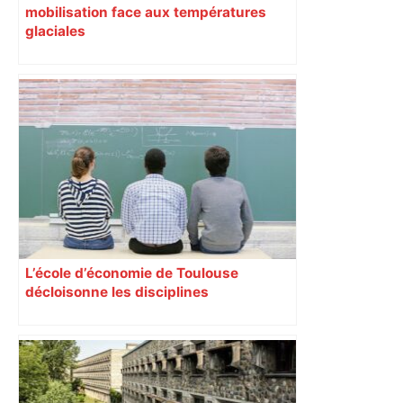
mobilisation face aux températures
glaciales
L’école d’économie de Toulouse
décloisonne les disciplines
Anthropologues, historiens,
philosophes, économistes y coopèrent
régulièrement autour d’un projet
commun. Leur but : comprendre les
comportements de l’homme