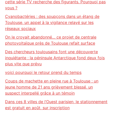
cette série TV recherche des figurants. Pourquoi pas
vous ?
Cyanobactéries : des soupçons dans un étang de
Toulouse, un appel à la vigilance relayé sur les
réseaux sociaux
On le croyait abandonné… ce projet de centrale
photovoltaïque près de Toulouse refait surface
Des chercheurs toulousains font une découverte
inquiétante : la péninsule Antarctique fond deux fois
plus vite que prévu
voici pourquoi le retour prend du temps
Coups de machette en pleine rue à Toulouse : un
jeune homme de 21 ans grièvement blessé, un
suspect interpellé grâce à un témoin
Dans ces 8 villes de l’Ouest parisien, le stationnement
est gratuit en août, sur inscription