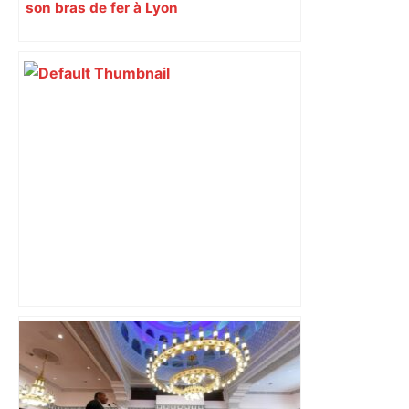
son bras de fer à Lyon
Top 14: comment Perpignan a une
nouvelle fois fait tomber Toulouse? –
RMC Sport