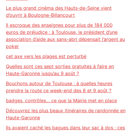
Le plus grand cinéma des Hauts-de-Seine vient
d’ouvrir à Boulogne-Billancourt
Il escroque des enseignes pour plus de 184 000
euros de préjudice : à Toulouse, le président d’une
association d’aide aux sans-abri dépensait l’argent au
poker
cet axe vers les plages est perturbé
Quelles sont ces sept sorties gratuites à faire en
Haute-Garonne jusqu’au 9 août ?
Bouchons autour de Toulouse : à quelles heures
prendre la route ce week-end des 8 et 9 août ?
badges, contrôles… ce que la Mairie met en place
Découvrez les plus beaux itinéraires de randonnée en
Haute-Garonne
Ils avaient caché les bagues dans leur sac à dos : ces