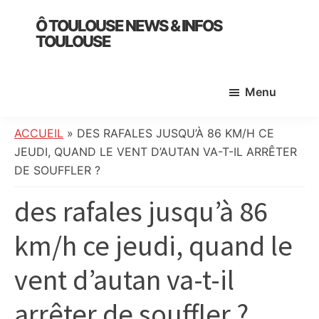
Skip
Skip
Skip
Ô TOULOUSE NEWS & INFOS
to
to
to
TOULOUSE
main
primary
footer
essentiel
content
sidebar
de
Menu
l’actualité
toulousaine
:
ACCUEIL
»
DES RAFALES JUSQU’À 86 KM/H CE
info
JEUDI, QUAND LE VENT D’AUTAN VA-T-IL ARRÊTER
locale,
DE SOUFFLER ?
société,
des rafales jusqu’à 86
culture,
politique,
km/h ce jeudi, quand le
météo,
faits
vent d’autan va-t-il
divers
et
arrêter de souffler ?
initiatives