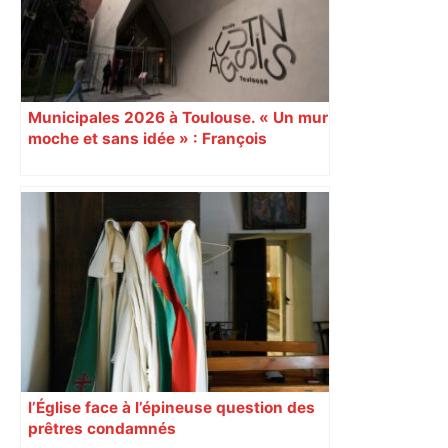
Municipales 2026 à Toulouse. « Un mur
moche et sans idée » : François
Piquemal (LFI), un détracteur de plus
du nouvel accueil du musée des
Augustins
l’Église face à l’épineuse question des
prêtres condamnés