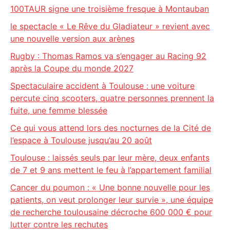
100TAUR signe une troisième fresque à Montauban
le spectacle « Le Rêve du Gladiateur » revient avec
une nouvelle version aux arènes
Rugby : Thomas Ramos va s’engager au Racing 92
après la Coupe du monde 2027
Spectaculaire accident à Toulouse : une voiture
percute cinq scooters, quatre personnes prennent la
fuite, une femme blessée
Ce qui vous attend lors des nocturnes de la Cité de
l’espace à Toulouse jusqu’au 20 août
Toulouse : laissés seuls par leur mère, deux enfants
de 7 et 9 ans mettent le feu à l’appartement familial
Cancer du poumon : « Une bonne nouvelle pour les
patients, on veut prolonger leur survie », une équipe
de recherche toulousaine décroche 600 000 € pour
lutter contre les rechutes