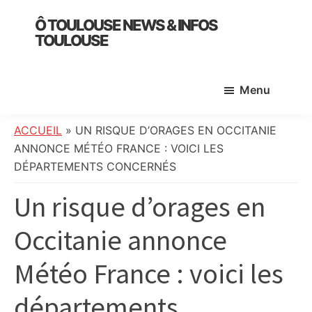
Skip
Skip
Skip
Ô TOULOUSE NEWS & INFOS
to
to
to
TOULOUSE
main
primary
footer
essentiel
content
sidebar
de
Menu
l’actualité
toulousaine
:
ACCUEIL
»
UN RISQUE D’ORAGES EN OCCITANIE
info
ANNONCE MÉTÉO FRANCE : VOICI LES
locale,
DÉPARTEMENTS CONCERNÉS
société,
Un risque d’orages en
culture,
politique,
Occitanie annonce
météo,
faits
Météo France : voici les
divers
et
départements
initiatives