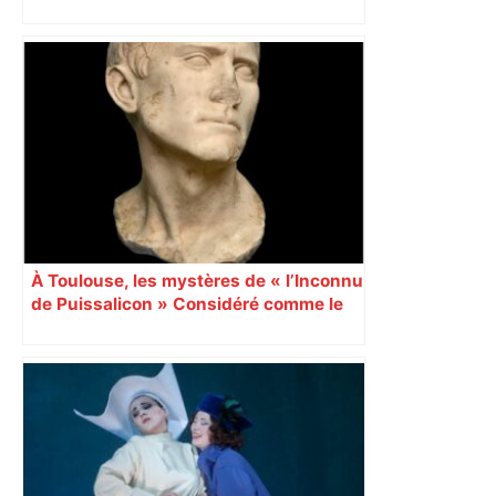
nouveau « Grand Stade » inauguré
samedi 9 janvier, Lyon se prépare à
vivre un Euro exaltant grâce à un tirage
au sort favorable. Toutes les cités n’ont
pas été aussi gâtées.
À Toulouse, les mystères de « l’Inconnu
de Puissalicon » Considéré comme le
plus ancien portrait romain en marbre
jamais découvert en France,
« l’Inconnu de Puissalicon » est une
pièce inestimable. Dimanche 15 avril
2018, le musée Saint-Raymond de
Toulouse invite le public à percer les
secrets de son identité.