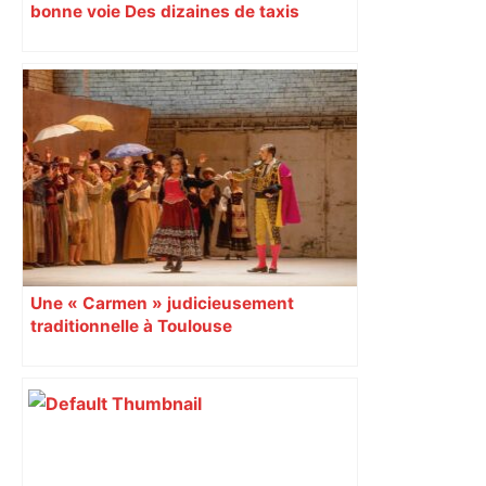
bonne voie Des dizaines de taxis
manifestaient à Toulouse mardi 5 avril,
malgré les annonces du gouvernement
la veille. Les milliards d’euros
nécessaires au rachat des licences de
taxis ne seraient pas supportés par le
contribuable.
Une « Carmen » judicieusement
traditionnelle à Toulouse