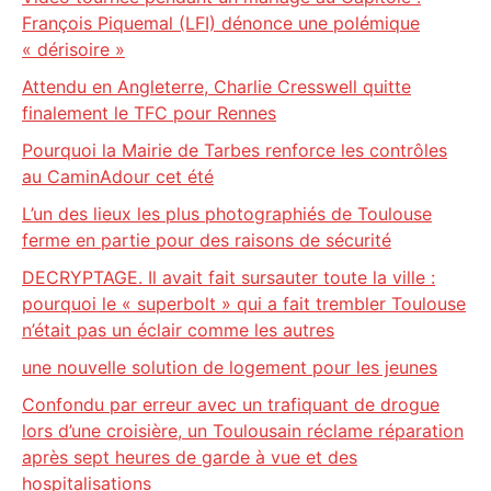
François Piquemal (LFI) dénonce une polémique
« dérisoire »
Attendu en Angleterre, Charlie Cresswell quitte
finalement le TFC pour Rennes
Pourquoi la Mairie de Tarbes renforce les contrôles
au CaminAdour cet été
L’un des lieux les plus photographiés de Toulouse
ferme en partie pour des raisons de sécurité
DECRYPTAGE. Il avait fait sursauter toute la ville :
pourquoi le « superbolt » qui a fait trembler Toulouse
n’était pas un éclair comme les autres
une nouvelle solution de logement pour les jeunes
Confondu par erreur avec un trafiquant de drogue
lors d’une croisière, un Toulousain réclame réparation
après sept heures de garde à vue et des
hospitalisations