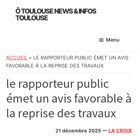
Skip
Skip
Skip
Ô TOULOUSE NEWS & INFOS
to
to
to
TOULOUSE
main
primary
footer
essentiel
content
sidebar
de
Menu
l’actualité
toulousaine
:
ACCUEIL
»
LE RAPPORTEUR PUBLIC ÉMET UN AVIS
info
FAVORABLE À LA REPRISE DES TRAVAUX
locale,
le rapporteur public
société,
culture,
émet un avis favorable à
politique,
météo,
la reprise des travaux
faits
divers
et
21 décembre 2025
—
LA CROIX
initiatives