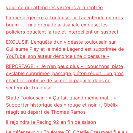
voici ce qui attend les visiteurs à la rentrée
La rixe dégénère à Toulouse : « J’ai entendu un gros
boum »… une grenade artisanale explose, les
policiers bouclent la rue et interpellent un suspect
EXCLUSIF. L’enquête d’un vidéaste toulousain sur
Guillaume Pley et le média Legend est supprimée de
YouTube, son auteur dénonce une « censure »
REPORTAGE. « Je n’en peux plus » : bouchons, piste
cyclable supprimée, passage piéton réduit… un gros
chantier continue de semer la pagaille dans ce
secteur de Toulouse
Stade Toulousain : « Ça fait quand même mal… »
Supporter historique des « rouge et noir », Obélix
réagit au départ de Thomas Ramos
il rejoindra le Racing 92 en fin de saison
Le défenseur du Toulouse FC Charlie Cresswell file au