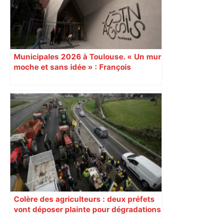
Municipales 2026 à Toulouse. « Un mur
moche et sans idée » : François
Piquemal (LFI), un détracteur de plus
du nouvel accueil du musée des
Augustins
Colère des agriculteurs : deux préfets
vont déposer plainte pour dégradations
dans le Sud-Ouest