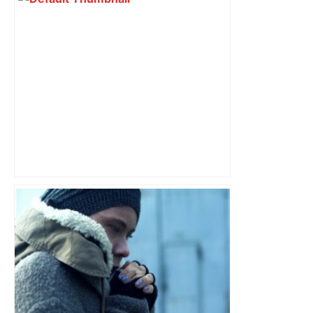
mouvement, vif et spectaculaire.
Décryptage. Série (4 / 10)
Lyon-Toulouse : le loup Graou, l’entrée
fracassante de Dupont, le craquage
lyonnais… Les tops et les flops – Le
Figaro