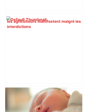
les agriculteurs manifestent malgré les
interdictions
DIRECT. Colère des agriculteurs :
mobilisation agricole à Toulouse ce
samedi, 113 vaches abattues en Ariège
– ladepeche.fr