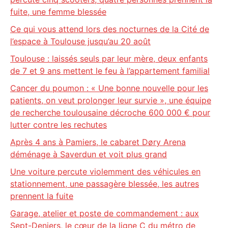
fuite, une femme blessée
Ce qui vous attend lors des nocturnes de la Cité de
l’espace à Toulouse jusqu’au 20 août
Toulouse : laissés seuls par leur mère, deux enfants
de 7 et 9 ans mettent le feu à l’appartement familial
Cancer du poumon : « Une bonne nouvelle pour les
patients, on veut prolonger leur survie », une équipe
de recherche toulousaine décroche 600 000 € pour
lutter contre les rechutes
Après 4 ans à Pamiers, le cabaret Døry Arena
déménage à Saverdun et voit plus grand
Une voiture percute violemment des véhicules en
stationnement, une passagère blessée, les autres
prennent la fuite
Garage, atelier et poste de commandement : aux
Sept-Deniers, le cœur de la ligne C du métro de