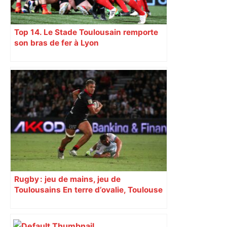
Top 14. Le Stade Toulousain remporte
son bras de fer à Lyon
Rugby : jeu de mains, jeu de
Toulousains En terre d’ovalie, Toulouse
est capitale avec son club, le Stade
toulousain, accumulant les titres, mais
revendiquant surtout son art du jeu en