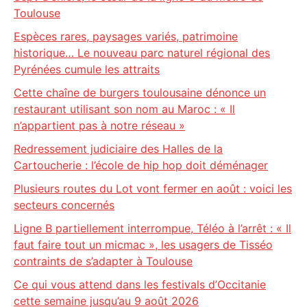
Toulouse
Espèces rares, paysages variés, patrimoine
historique… Le nouveau parc naturel régional des
Pyrénées cumule les attraits
Cette chaîne de burgers toulousaine dénonce un
restaurant utilisant son nom au Maroc : « Il
n’appartient pas à notre réseau »
Redressement judiciaire des Halles de la
Cartoucherie : l’école de hip hop doit déménager
Plusieurs routes du Lot vont fermer en août : voici les
secteurs concernés
Ligne B partiellement interrompue, Téléo à l’arrêt : « Il
faut faire tout un micmac », les usagers de Tisséo
contraints de s’adapter à Toulouse
Ce qui vous attend dans les festivals d’Occitanie
cette semaine jusqu’au 9 août 2026