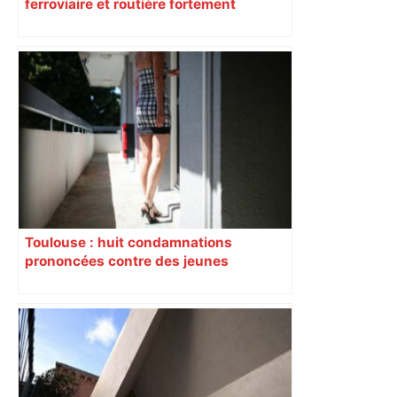
ferroviaire et routière fortement
perturbée en Haute-Garonne, l’A61
bloquée
Toulouse : huit condamnations
prononcées contre des jeunes
impliqués dans la prostitution
d’adolescentes