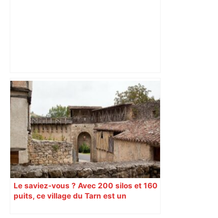
Vainqueur de Toulouse à Aimé-Giral,
Perpignan se prend à croire au
maintien – L'Équipe
Le saviez-vous ? Avec 200 silos et 160
puits, ce village du Tarn est un
véritable gruyère…