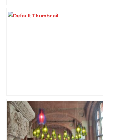
"Le fantôme de mon père bloquait les
lieux" : cette médium immobilier fait
vendre les maisons oubliées –
ladepeche.fr