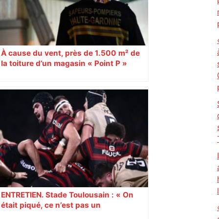
À cause du vent, près de 1.500 m² de
la toiture d’un magasin « Point P »
s’effondrent à Toulouse
ENTRETIEN. Stade Toulousain : « On
était piqué, ce n’est pas un
mensonge » Clément Vergé revient sur