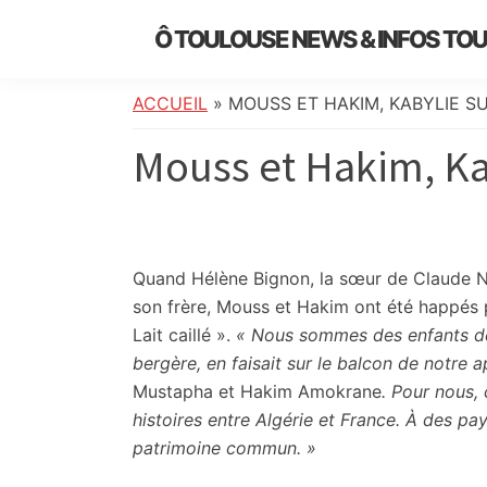
Skip
Skip
Skip
Skip
Ô TOULOUSE NEWS & INFOS TO
to
to
to
to
essentiel
primary
main
primary
footer
de
navigation
content
sidebar
ACCUEIL
»
MOUSS ET HAKIM, KABYLIE 
l’actualité
Mouss et Hakim, Ka
toulousaine
:
info
locale,
société,
Quand Hélène Bignon, la sœur de Claude No
culture,
son frère, Mouss et Hakim ont été happés pa
politique,
Lait caillé ».
« Nous sommes des enfants de K
météo,
bergère, en faisait sur le balcon de notre
faits
Mustapha et Hakim Amokrane
. Pour nous,
divers
histoires entre Algérie et France. À des pay
et
patrimoine commun. »
initiatives