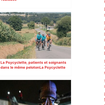
La Psycyclette, patients et soignants
dans le même peloton​​​​​​ La Psycyclette
est une randonnée à vélo de plus de
1000 kilomètres mêlant des personnes
vivant avec des troubles psychiques,
des soignants et des cyclotouristes.
« La Croix » a participé en septembre à
sa septième édition, du Mont-Saint-
Michel à Toulouse.