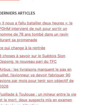
DERNIERS ARTICLES
« Il nous a fallu batailler deux heures »: le
PGHM intervient de nuit pour sortir un
homme de 78 ans tombé dans un ravin
durant sa promenade
ce qui change à la rentrée
3 choses à savoir sur le Suédois Sion
Oppong, le nouveau pari du TFC
Airbus : les livraisons marquent le pas en
juillet, l’avionneur va devoir fabriquer 90
avions par mois pour tenir son objectif de
2026
Fusillade à Toulouse : un mineur entre la vie
et la mort, deux suspects mis en examen