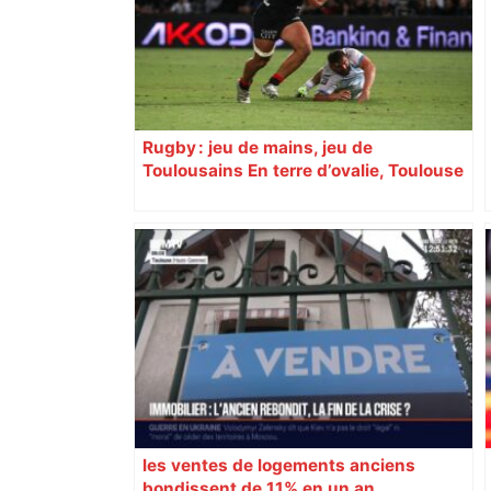
Rugby : jeu de mains, jeu de
Toulousains En terre d’ovalie, Toulouse
est capitale avec son club, le Stade
toulousain, accumulant les titres, mais
revendiquant surtout son art du jeu en
mouvement, vif et spectaculaire.
Décryptage. Série (4 / 10)
les ventes de logements anciens
bondissent de 11% en un an