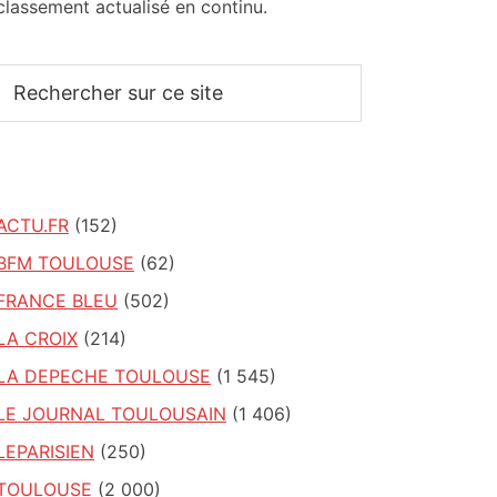
classement actualisé en continu.
Rechercher
sur
ce
site
ACTU.FR
(152)
BFM TOULOUSE
(62)
FRANCE BLEU
(502)
LA CROIX
(214)
LA DEPECHE TOULOUSE
(1 545)
LE JOURNAL TOULOUSAIN
(1 406)
LEPARISIEN
(250)
TOULOUSE
(2 000)