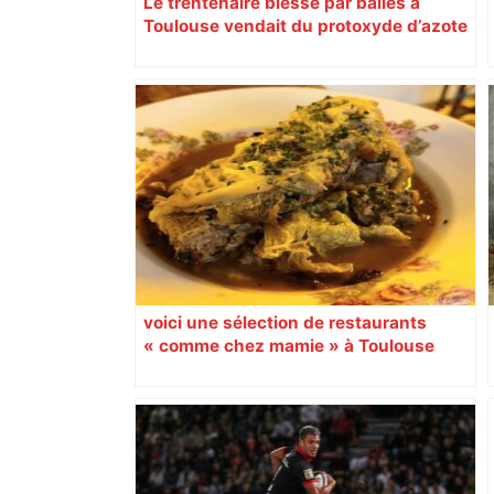
Le trentenaire blessé par balles à
Toulouse vendait du protoxyde d’azote
: les pistes des enquêteurs
voici une sélection de restaurants
« comme chez mamie » à Toulouse