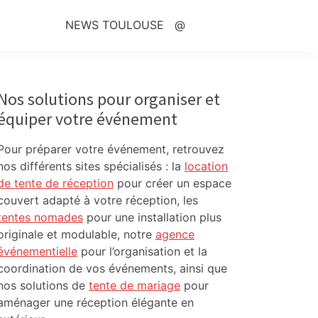
NEWS TOULOUSE
@
Primary
Sidebar
Nos solutions pour organiser et
équiper votre événement
Pour préparer votre événement, retrouvez
nos différents sites spécialisés : la
location
de tente de réception
pour créer un espace
couvert adapté à votre réception, les
tentes nomades
pour une installation plus
originale et modulable, notre
agence
événementielle
pour l’organisation et la
coordination de vos événements, ainsi que
nos solutions de
tente de mariage
pour
aménager une réception élégante en