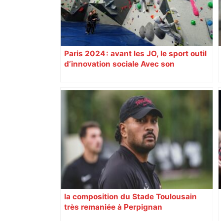
Paris 2024 : avant les JO, le sport outil
d’innovation sociale Avec son
programme « Impact 2024 », le Comité
d’organisation des Jeux de Paris
soutient depuis deux ans des
centaines de projets à vocation sociale.
Exemple à Toulouse et à Tarbes, avec
l’escalade qui espère dépasser le mur
d’indifférence des quartiers populaires.
Reportage
la composition du Stade Toulousain
très remaniée à Perpignan