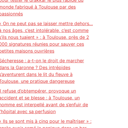
pour tester le drakkar le plus rapide du
monde fabriqué à Toulouse par des
passionnés
« On ne peut pas se laisser mettre dehors…
à nos âges, c’est intolérable, c’est comme
s’ils nous tuaient » : à Toulouse, près de 2
000 signatures réunies pour sauver ces
petites maisons ouvrières
Sécheresse : a-t-on le droit de marcher
dans la Garonne ? Des intrépides
s’aventurent dans le lit du fleuve à
Toulouse, une pratique dangereuse
Il refuse d’obtempérer, provoque un
accident et se blesse : à Toulouse, un
homme est interpellé avant de s’enfuir de
l’hôpital avec sa perfusion
« Ils se sont mis à cinq pour le maîtriser » :