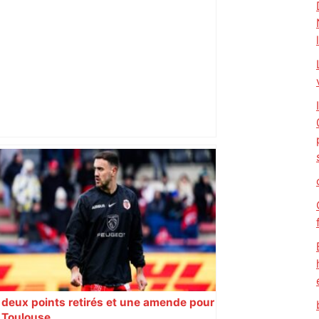
DIRECT. Colère des agriculteurs :
mobilisation agricole à Toulouse ce
samedi, 113 vaches abattues en Ariège
– ladepeche.fr
deux points retirés et une amende pour
Toulouse