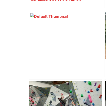
Top 14 : Perpignan mate le leader
Toulouse et quitte la dernière place –
lanouvellerepublique.fr