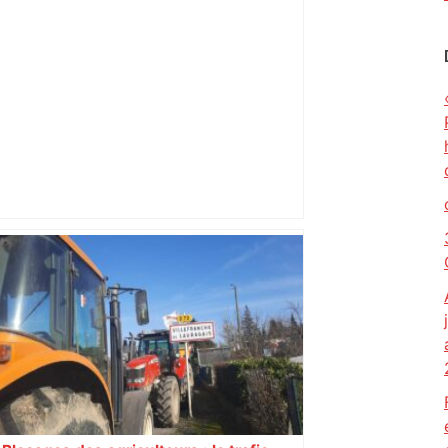
Top 14: comment Perpignan a une
nouvelle fois fait tomber Toulouse? –
RMC Sport