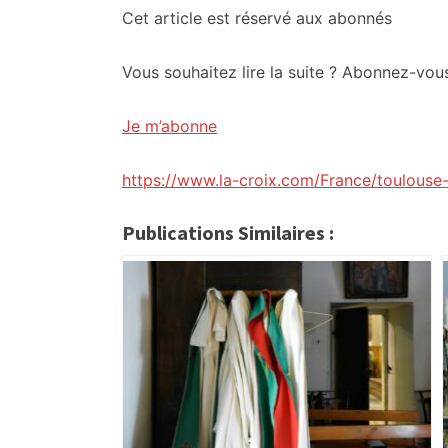
citoyennes
Cet article est réservé aux abonnés
Vous souhaitez lire la suite ? Abonnez-vo
Je m’abonne
https://www.la-croix.com/France/toulouse-
Publications Similaires :