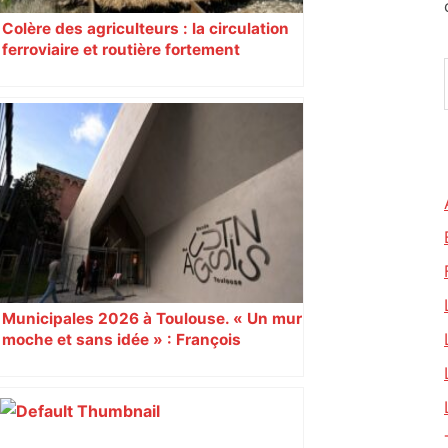
Colère des agriculteurs : la circulation
ferroviaire et routière fortement
perturbée en Haute-Garonne, l’A61
bloquée
Municipales 2026 à Toulouse. « Un mur
moche et sans idée » : François
Piquemal (LFI), un détracteur de plus
du nouvel accueil du musée des
Augustins