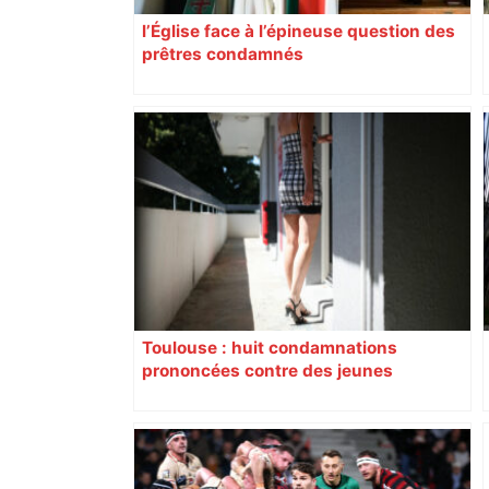
l’Église face à l’épineuse question des
prêtres condamnés
Toulouse : huit condamnations
prononcées contre des jeunes
impliqués dans la prostitution
d’adolescentes