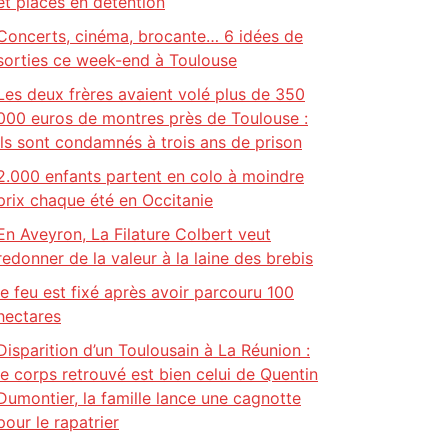
et placés en détention
Concerts, cinéma, brocante… 6 idées de
sorties ce week-end à Toulouse
Les deux frères avaient volé plus de 350
000 euros de montres près de Toulouse :
ils sont condamnés à trois ans de prison
2.000 enfants partent en colo à moindre
prix chaque été en Occitanie
En Aveyron, La Filature Colbert veut
redonner de la valeur à la laine des brebis
le feu est fixé après avoir parcouru 100
hectares
Disparition d’un Toulousain à La Réunion :
le corps retrouvé est bien celui de Quentin
Dumontier, la famille lance une cagnotte
pour le rapatrier