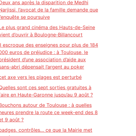
Deux ans après la disparition de Medhi
Narjissi, l’avocat de la famille demande que
l’enquête se poursuive
Le plus grand cinéma des Hauts-de-Seine
vient d’ouvrir à Boulogne-Billancourt
Il escroque des enseignes pour plus de 184
000 euros de préjudice : à Toulouse, le
président d’une association d’aide aux
sans-abri dépensait l’argent au poker
cet axe vers les plages est perturbé
Quelles sont ces sept sorties gratuites à
faire en Haute-Garonne jusqu’au 9 août ?
Bouchons autour de Toulouse : à quelles
heures prendre la route ce week-end des 8
et 9 août ?
badges, contrôles… ce que la Mairie met