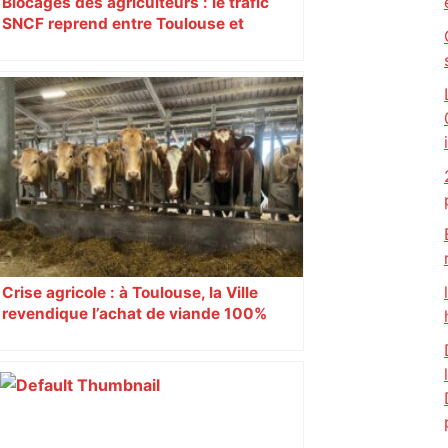
Blocages des agriculteurs : le trafic
SNCF reprend entre Toulouse et
Narbonne après 48 heures de paralysie
Crise agricole : à Toulouse, la Ville
revendique l’achat de viande 100%
Sud-Ouest pour les cantines