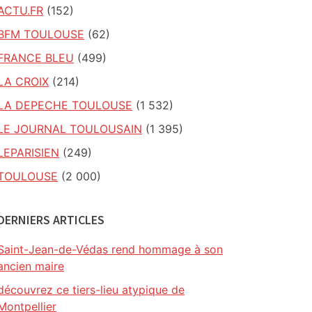
ACTU.FR
(152)
BFM TOULOUSE
(62)
FRANCE BLEU
(499)
LA CROIX
(214)
LA DEPECHE TOULOUSE
(1 532)
LE JOURNAL TOULOUSAIN
(1 395)
LEPARISIEN
(249)
TOULOUSE
(2 000)
DERNIERS ARTICLES
Saint-Jean-de-Védas rend hommage à son
ancien maire
découvrez ce tiers-lieu atypique de
Montpellier