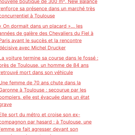
nouvelle boutique de 300 m², New Balance
renforce sa présence dans un marché très
concurrentiel à Toulouse
« On dormait dans un placard »… les
années de galère des Chevaliers du Fiel à
Paris avant le succès et la rencontre
décisive avec Michel Drucker
La voiture termine sa course dans le fossé :
près de Toulouse, un homme de 84 ans
retrouvé mort dans son véhicule
Une femme de 70 ans chute dans la
Garonne à Toulouse : secourue par les
pompiers, elle est évacuée dans un état
grave
Elle sort du métro et croise son ex-
compagnon par hasard : à Toulouse, une
femme se fait agresser devant son