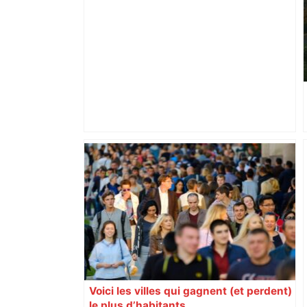
La Patte Sucrée mêle deux passions
pour les chats et la pâtisserie au nord
de Toulouse. Pierrine va vous
surprendre. – francebleu.fr
Voici les villes qui gagnent (et perdent)
le plus d’habitants