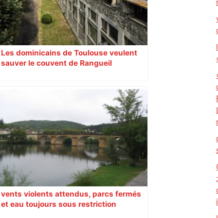
Les dominicains de Toulouse veulent
sauver le couvent de Rangueil
vents violents attendus, parcs fermés
et eau toujours sous restriction