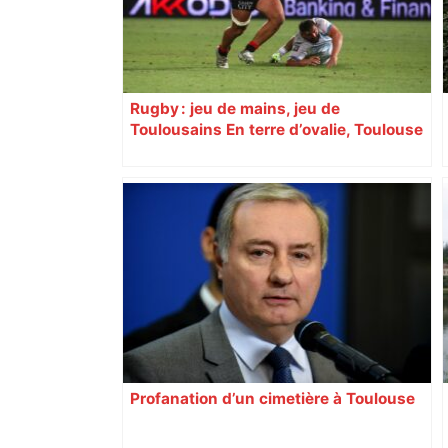
Rugby : jeu de mains, jeu de
Toulousains En terre d’ovalie, Toulouse
est capitale avec son club, le Stade
toulousain, accumulant les titres, mais
revendiquant surtout son art du jeu en
mouvement, vif et spectaculaire.
Décryptage. Série (4 / 10)
Profanation d’un cimetière à Toulouse