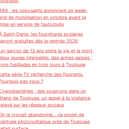
pourquoi
A69 : les opposants annoncent un week-
end de mobilisation en octobre avant la
mise en service de l’autoroute
À Saint-Denis, les fournitures scolaires
seront gratuites dès la rentrée 2026
Un garçon de 13 ans entre la vie et la mort,
deux jeunes interpellés, des armes saisies :
trois fusillades en trois jours à Toulouse
cette série TV recherche des figurants.
Pourquoi pas vous ?
Cyanobactéries : des soupçons dans un
étang de Toulouse, un appel à la vigilance
relayé sur les réseaux sociaux
On le croyait abandonné… ce projet de
centrale photovoltaïque près de Toulouse
refait surface