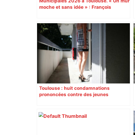
Municipales 2026 à Toulouse. « Un mur
moche et sans idée » : François
Piquemal (LFI), un détracteur de plus
du nouvel accueil du musée des
Augustins
Toulouse : huit condamnations
prononcées contre des jeunes
impliqués dans la prostitution
d’adolescentes