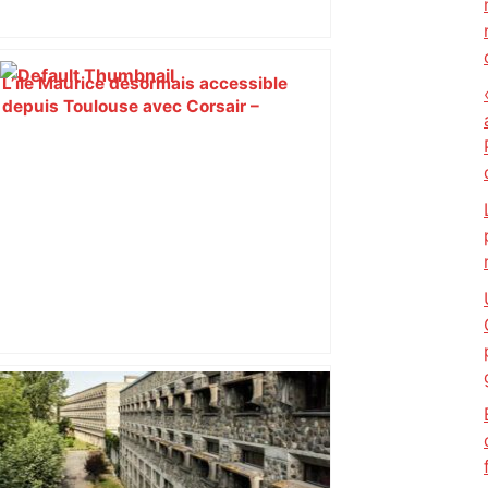
L’île Maurice désormais accessible
depuis Toulouse avec Corsair –
AeroMorning.com
Top 14: comment Perpignan a une
nouvelle fois fait tomber Toulouse? –
RMC Sport