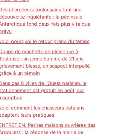
Des chercheurs toulousains font une
découverte inquiétante : la péninsule
Antarctique fond deux fois plus vite que
prévu
voici pourquoi le retour prend du temps
Coups de machette en pleine rue à
Toulouse : un jeune homme de 21 ans
grièvement blessé, un suspect interpellé
grâce à un témoin
Dans ces 8 villes de l’Ouest parisien, le
stationnement est gratuit en août, sur
inscription
voici comment les chasseurs catalans
adaptent leurs pratiques
ENTRETIEN. Petites maisons ouvrières des
Argoulets : la réponse de la mairie de