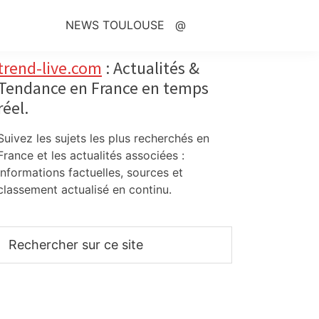
NEWS TOULOUSE
@
Primary
trend-live.com
: Actualités &
Tendance en France en temps
Sidebar
réel.
Suivez les sujets les plus recherchés en
France et les actualités associées :
informations factuelles, sources et
classement actualisé en continu.
Rechercher
sur
ce
site