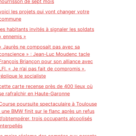
nourrisson de sept mois
voici les projets qui vont changer votre
commune
les habitants invités à signaler les soldats
« ennemis »
« Jaurès ne composait pas avec sa
conscience » : Jean-Luc Moudenc tacle
François Briançon pour son alliance avec
LFI. « Je n’ai pas fait de compromis »,
réplique le socialiste
cette carte recense près de 400 lieux où
se rafraîchir en Haute-Garonne
Course poursuite spectaculaire à Toulouse
: une BMW finit sur le flanc après un refus
d’obtempérer, trois occupants alcoolisés
interpellés