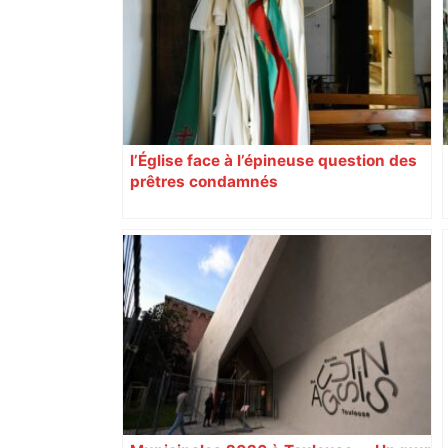
l’Église face à l’épineuse question des
prêtres condamnés