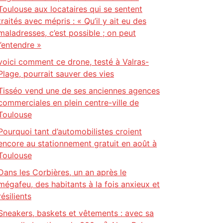
Toulouse aux locataires qui se sentent
traités avec mépris : « Qu’il y ait eu des
maladresses, c’est possible ; on peut
l’entendre »
voici comment ce drone, testé à Valras-
Plage, pourrait sauver des vies
Tisséo vend une de ses anciennes agences
commerciales en plein centre-ville de
Toulouse
Pourquoi tant d’automobilistes croient
encore au stationnement gratuit en août à
Toulouse
Dans les Corbières, un an après le
mégafeu, des habitants à la fois anxieux et
résilients
Sneakers, baskets et vêtements : avec sa