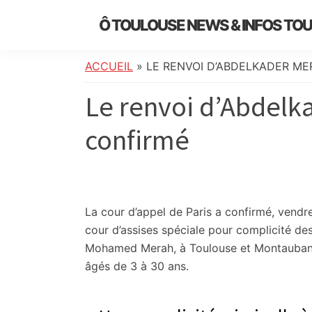
Skip
Skip
Skip
Skip
Ô TOULOUSE NEWS & INFOS TO
to
to
to
to
essentiel
primary
main
primary
footer
de
navigation
content
sidebar
ACCUEIL
»
LE RENVOI D’ABDELKADER ME
l’actualité
Le renvoi d’Abdelk
toulousaine
:
confirmé
info
locale,
société,
culture,
politique,
La cour d’appel de Paris a confirmé, vendre
météo,
cour d’assises spéciale pour complicité des
faits
Mohamed Merah, à Toulouse et Montauban e
divers
âgés de 3 à 30 ans.
et
initiatives