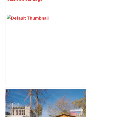
Toulouse : Mariée depuis 1982, une
femme handicapée découvre l’horreur
que son mari lui infligeait la nuit –
ladepeche.fr