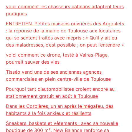
voici comment les chasseurs catalans adaptent leurs
pratiques
ENTRETIEN. Petites maisons ouvrières des Argoulets
: la réponse de la mairie de Toulouse aux locataires
qui se sentent traités avec mépris : « Qu’il y ait eu
des maladresses, c’est possible ; on peut l’entendre »
voici comment ce drone, testé à Valras-Plage,
pourrait sauver des vies
Tisséo vend une de ses anciennes agences
commerciales en plein centre-ville de Toulouse
Pourquoi tant d’automobilistes croient encore au
stationnement gratuit en août à Toulouse
Dans les Corbières, un an après le mégafeu, des
habitants à la fois anxieux et résilients
Sneakers, baskets et vêtements : avec sa nouvelle
boutique de 300 m², New Balance renforce sa