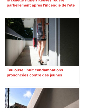
le collège Hubert Reeves rouvre
partiellement après l’incendie de l’été
Toulouse : huit condamnations
prononcées contre des jeunes
impliqués dans la prostitution
d’adolescentes