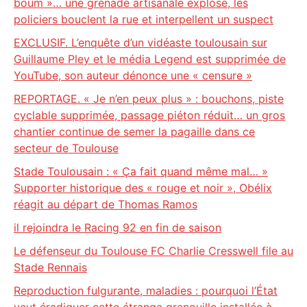
boum »… une grenade artisanale explose, les
policiers bouclent la rue et interpellent un suspect
EXCLUSIF. L’enquête d’un vidéaste toulousain sur
Guillaume Pley et le média Legend est supprimée de
YouTube, son auteur dénonce une « censure »
REPORTAGE. « Je n’en peux plus » : bouchons, piste
cyclable supprimée, passage piéton réduit… un gros
chantier continue de semer la pagaille dans ce
secteur de Toulouse
Stade Toulousain : « Ça fait quand même mal… »
Supporter historique des « rouge et noir », Obélix
réagit au départ de Thomas Ramos
il rejoindra le Racing 92 en fin de saison
Le défenseur du Toulouse FC Charlie Cresswell file au
Stade Rennais
Reproduction fulgurante, maladies : pourquoi l’État