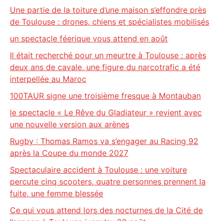
Une partie de la toiture d’une maison s’effondre près
de Toulouse : drones, chiens et spécialistes mobilisés
un spectacle féerique vous attend en août
Il était recherché pour un meurtre à Toulouse : après
deux ans de cavale, une figure du narcotrafic a été
interpellée au Maroc
100TAUR signe une troisième fresque à Montauban
le spectacle « Le Rêve du Gladiateur » revient avec
une nouvelle version aux arènes
Rugby : Thomas Ramos va s’engager au Racing 92
après la Coupe du monde 2027
Spectaculaire accident à Toulouse : une voiture
percute cinq scooters, quatre personnes prennent la
fuite, une femme blessée
Ce qui vous attend lors des nocturnes de la Cité de