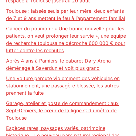
l’espace à Toulouse jusqu’au 20 août
Toulouse : laissés seuls par leur mère, deux enfants
de 7 et 9 ans mettent le feu à l’appartement familial
Cancer du poumon : « Une bonne nouvelle pour les
patients, on veut prolonger leur survie », une équipe
de recherche toulousaine décroche 600 000 € pour
lutter contre les rechutes
Après 4 ans à Pamiers, le cabaret Døry Arena
déménage à Saverdun et voit plus grand
Une voiture percute violemment des véhicules en
stationnement, une passagère blessée, les autres
prennent la fuite
Garage, atelier et poste de commandement : aux
Sept-Deniers, le cœur de la ligne C du métro de
Toulouse
Espèces rares, paysages variés, patrimoine
historique… Le nouveau parc naturel régional des