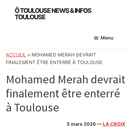
Skip
Skip
Skip
Ô TOULOUSE NEWS & INFOS
to
to
to
TOULOUSE
main
primary
footer
essentiel
content
sidebar
de
Menu
l’actualité
toulousaine
:
ACCUEIL
»
MOHAMED MERAH DEVRAIT
info
FINALEMENT ÊTRE ENTERRÉ À TOULOUSE
locale,
Mohamed Merah devrait
société,
culture,
finalement être enterré
politique,
météo,
à Toulouse
faits
divers
et
5 mars 2026
—
LA CROIX
initiatives