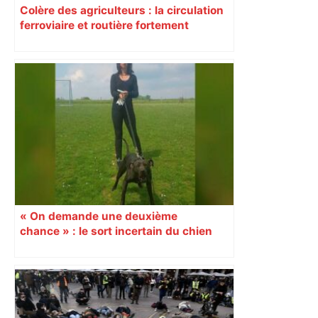
Colère des agriculteurs : la circulation
ferroviaire et routière fortement
perturbée en Haute-Garonne, l’A61
bloquée
« On demande une deuxième
chance » : le sort incertain du chien
Curtis après le procès du compagnon
d’Elisa le 2 mars 2026