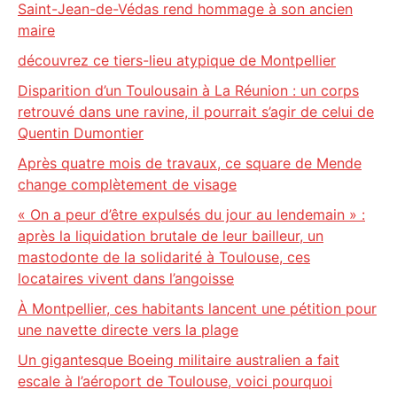
Saint-Jean-de-Védas rend hommage à son ancien
maire
découvrez ce tiers-lieu atypique de Montpellier
Disparition d’un Toulousain à La Réunion : un corps
retrouvé dans une ravine, il pourrait s’agir de celui de
Quentin Dumontier
Après quatre mois de travaux, ce square de Mende
change complètement de visage
« On a peur d’être expulsés du jour au lendemain » :
après la liquidation brutale de leur bailleur, un
mastodonte de la solidarité à Toulouse, ces
locataires vivent dans l’angoisse
À Montpellier, ces habitants lancent une pétition pour
une navette directe vers la plage
Un gigantesque Boeing militaire australien a fait
escale à l’aéroport de Toulouse, voici pourquoi