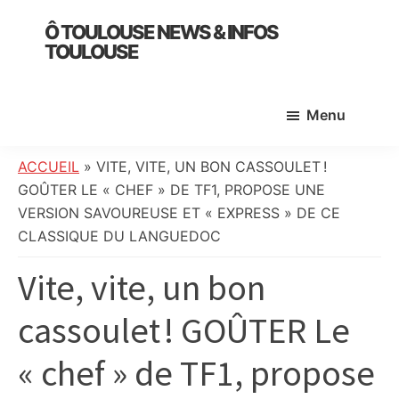
Skip
Skip
Skip
Ô TOULOUSE NEWS & INFOS
to
to
to
TOULOUSE
main
primary
footer
essentiel
content
sidebar
de
Menu
l’actualité
toulousaine
:
ACCUEIL
»
VITE, VITE, UN BON CASSOULET !
info
GOÛTER LE « CHEF » DE TF1, PROPOSE UNE
locale,
VERSION SAVOUREUSE ET « EXPRESS » DE CE
société,
CLASSIQUE DU LANGUEDOC
culture,
Vite, vite, un bon
politique,
météo,
cassoulet ! GOÛTER Le
faits
divers
« chef » de TF1, propose
et
initiatives