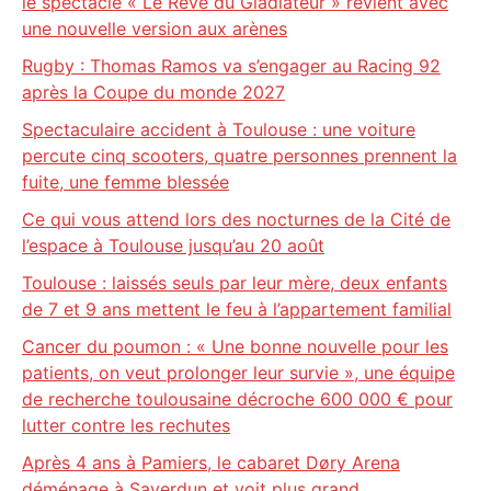
le spectacle « Le Rêve du Gladiateur » revient avec
une nouvelle version aux arènes
Rugby : Thomas Ramos va s’engager au Racing 92
après la Coupe du monde 2027
Spectaculaire accident à Toulouse : une voiture
percute cinq scooters, quatre personnes prennent la
fuite, une femme blessée
Ce qui vous attend lors des nocturnes de la Cité de
l’espace à Toulouse jusqu’au 20 août
Toulouse : laissés seuls par leur mère, deux enfants
de 7 et 9 ans mettent le feu à l’appartement familial
Cancer du poumon : « Une bonne nouvelle pour les
patients, on veut prolonger leur survie », une équipe
de recherche toulousaine décroche 600 000 € pour
lutter contre les rechutes
Après 4 ans à Pamiers, le cabaret Døry Arena
déménage à Saverdun et voit plus grand