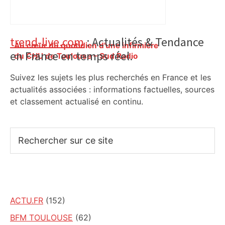
Primary
trend-live.com
: Actualités & Tendance
Au cœur du quotidien d'une infirmière
en France en temps réel.
Sidebar
du CHU de Toulouse – Sud Radio
Suivez les sujets les plus recherchés en France et les
actualités associées : informations factuelles, sources
et classement actualisé en continu.
Rechercher
sur
ce
site
ACTU.FR
(152)
BFM TOULOUSE
(62)