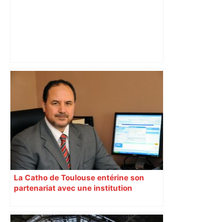
Direct. Top 14 – Perpignan – Toulouse :
l’Usap peut-elle faire chuter le
champion toulousain ? – Rugbyrama
La Catho de Toulouse entérine son
partenariat avec une institution
musulmane marocaine