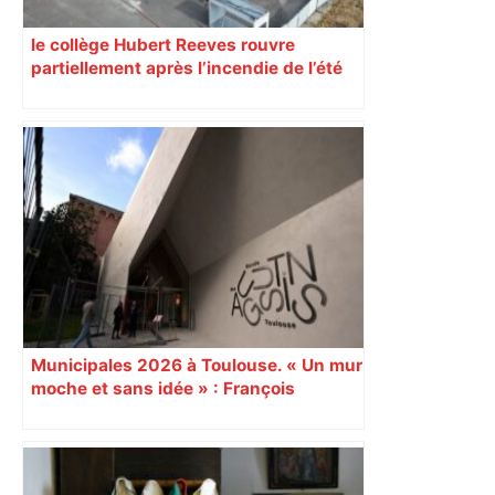
le collège Hubert Reeves rouvre
partiellement après l’incendie de l’été
Municipales 2026 à Toulouse. « Un mur
moche et sans idée » : François
Piquemal (LFI), un détracteur de plus
du nouvel accueil du musée des
Augustins