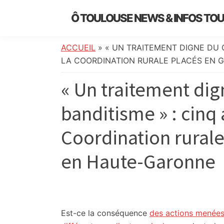
Skip
Skip
Skip
Skip
Ô TOULOUSE NEWS & INFOS TO
to
to
to
to
essentiel
primary
main
primary
footer
de
navigation
content
sidebar
ACCUEIL
»
« UN TRAITEMENT DIGNE DU 
l’actualité
LA COORDINATION RURALE PLACÉS EN 
toulousaine
« Un traitement di
:
info
banditisme » : cinq 
locale,
société,
Coordination rurale
culture,
politique,
en Haute-Garonne
météo,
faits
divers
et
initiatives
Est-ce la conséquence
des actions menées à