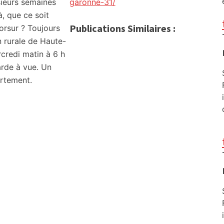
ieurs semaines
garonne-31/
, que ce soit
Publications Similaires :
orsur ? Toujours
n rurale de Haute-
credi matin à 6 h
arde à vue. Un
artement.