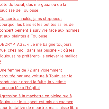
côte de bœuf, des merguez ou de la
saucisse de Toulouse
Concerts annulés, jams stoppées :
pourquoi les bars et les petites salles de
concert peinent à survivre face aux normes
et aux plaintes à Toulouse
DECRYPTAGE. « Je me baigne toujours
nue, chez moi, dans ma piscine » : où les
Toulousains préfèrent-ils enlever le maillot
?
Une femme de 72 ans violemment
percutée par une voiture à Toulouse : le
conducteur prend la fuite, la victime
transportée à l’hôpital
Agression à la machette en pleine rue à
Toulouse : le suspect est mis en examen
pour tentative de meurtre, mais laissé libre