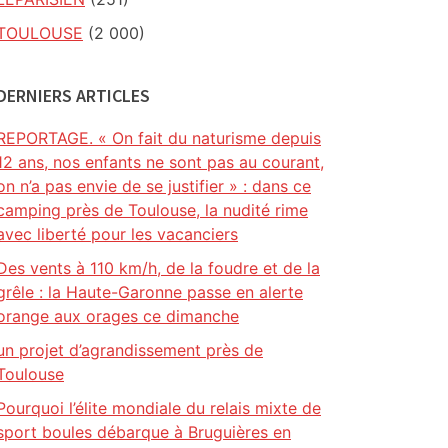
TOULOUSE
(2 000)
DERNIERS ARTICLES
REPORTAGE. « On fait du naturisme depuis
12 ans, nos enfants ne sont pas au courant,
on n’a pas envie de se justifier » : dans ce
camping près de Toulouse, la nudité rime
avec liberté pour les vacanciers
Des vents à 110 km/h, de la foudre et de la
grêle : la Haute-Garonne passe en alerte
orange aux orages ce dimanche
un projet d’agrandissement près de
Toulouse
Pourquoi l’élite mondiale du relais mixte de
sport boules débarque à Bruguières en