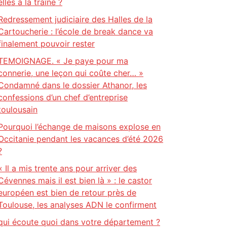
elles à la traîne ?
Redressement judiciaire des Halles de la
Cartoucherie : l’école de break dance va
finalement pouvoir rester
TEMOIGNAGE. « Je paye pour ma
connerie, une leçon qui coûte cher… »
Condamné dans le dossier Athanor, les
confessions d’un chef d’entreprise
toulousain
Pourquoi l’échange de maisons explose en
Occitanie pendant les vacances d’été 2026
?
« Il a mis trente ans pour arriver des
Cévennes mais il est bien là » : le castor
européen est bien de retour près de
Toulouse, les analyses ADN le confirment
qui écoute quoi dans votre département ?