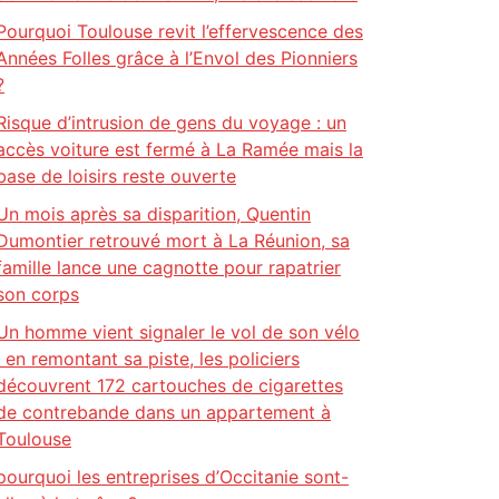
Pourquoi Toulouse revit l’effervescence des
Années Folles grâce à l’Envol des Pionniers
?
Risque d’intrusion de gens du voyage : un
accès voiture est fermé à La Ramée mais la
base de loisirs reste ouverte
Un mois après sa disparition, Quentin
Dumontier retrouvé mort à La Réunion, sa
famille lance une cagnotte pour rapatrier
son corps
Un homme vient signaler le vol de son vélo
: en remontant sa piste, les policiers
découvrent 172 cartouches de cigarettes
de contrebande dans un appartement à
Toulouse
pourquoi les entreprises d’Occitanie sont-