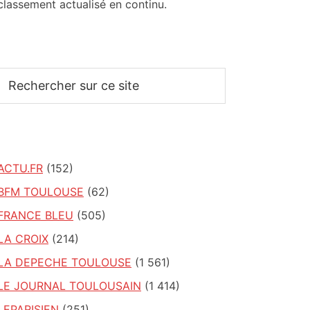
classement actualisé en continu.
Rechercher
sur
ce
site
ACTU.FR
(152)
BFM TOULOUSE
(62)
FRANCE BLEU
(505)
LA CROIX
(214)
LA DEPECHE TOULOUSE
(1 561)
LE JOURNAL TOULOUSAIN
(1 414)
LEPARISIEN
(251)