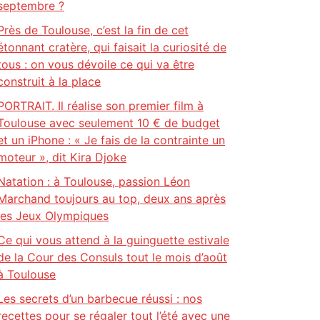
septembre ?
Près de Toulouse, c’est la fin de cet
étonnant cratère, qui faisait la curiosité de
tous : on vous dévoile ce qui va être
construit à la place
PORTRAIT. Il réalise son premier film à
Toulouse avec seulement 10 € de budget
et un iPhone : « Je fais de la contrainte un
moteur », dit Kira Djoke
Natation : à Toulouse, passion Léon
Marchand toujours au top, deux ans après
les Jeux Olympiques
Ce qui vous attend à la guinguette estivale
de la Cour des Consuls tout le mois d’août
à Toulouse
Les secrets d’un barbecue réussi : nos
recettes pour se régaler tout l’été avec une