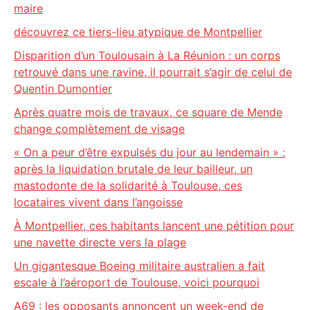
maire
découvrez ce tiers-lieu atypique de Montpellier
Disparition d’un Toulousain à La Réunion : un corps
retrouvé dans une ravine, il pourrait s’agir de celui de
Quentin Dumontier
Après quatre mois de travaux, ce square de Mende
change complètement de visage
« On a peur d’être expulsés du jour au lendemain » :
après la liquidation brutale de leur bailleur, un
mastodonte de la solidarité à Toulouse, ces
locataires vivent dans l’angoisse
À Montpellier, ces habitants lancent une pétition pour
une navette directe vers la plage
Un gigantesque Boeing militaire australien a fait
escale à l’aéroport de Toulouse, voici pourquoi
A69 : les opposants annoncent un week-end de