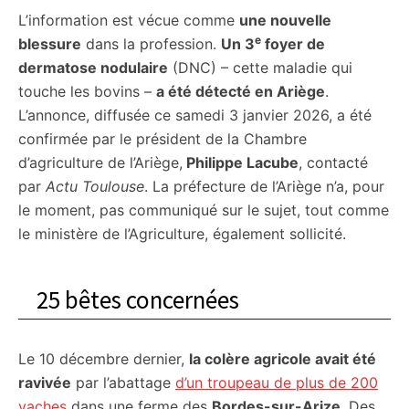
L’information est vécue comme
une nouvelle
citoyennes
e
blessure
dans la profession.
Un 3
foyer de
dermatose nodulaire
(DNC) – cette maladie qui
touche les bovins –
a été détecté en Ariège
.
L’annonce, diffusée ce samedi 3 janvier 2026, a été
confirmée par le président de la Chambre
d’agriculture de l’Ariège,
Philippe Lacube
, contacté
par
Actu Toulouse
. La préfecture de l’Ariège n’a, pour
le moment, pas communiqué sur le sujet, tout comme
le ministère de l’Agriculture, également sollicité.
25 bêtes concernées
Le 10 décembre dernier,
la colère agricole avait été
ravivée
par l’abattage
d’un troupeau de plus de 200
vaches
dans une ferme des
Bordes-sur-Arize
. Des