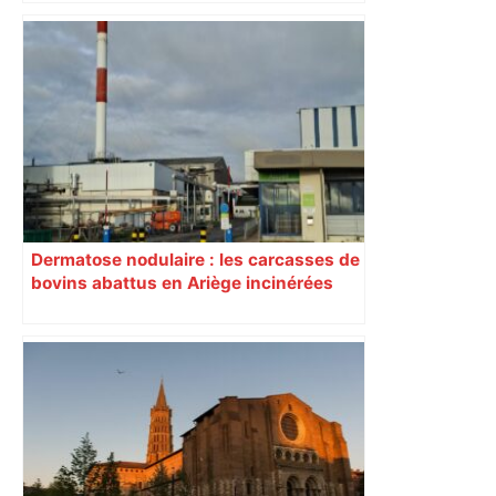
la Pentecôte, 15 000 personnes, dont
1 000 jeunes et adultes qui ont reçu la
confirmation, se sont rassemblées
dimanche 8 juin, au Parc des
expositions de Toulouse. Un
événement diocésain hors norme. 9
juin Reportage
Dermatose nodulaire : les carcasses de
bovins abattus en Ariège incinérées
dans une usine en Normandie à 800
km de là