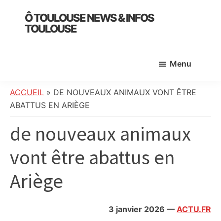
Skip
Skip
Skip
Ô TOULOUSE NEWS & INFOS
to
to
to
TOULOUSE
main
primary
footer
essentiel
content
sidebar
de
Menu
l’actualité
toulousaine
:
ACCUEIL
»
DE NOUVEAUX ANIMAUX VONT ÊTRE
info
ABATTUS EN ARIÈGE
locale,
de nouveaux animaux
société,
culture,
vont être abattus en
politique,
météo,
Ariège
faits
divers
et
3 janvier 2026
—
ACTU.FR
initiatives