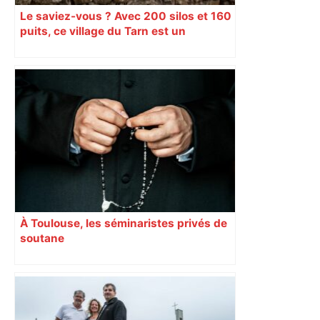
Le saviez-vous ? Avec 200 silos et 160
puits, ce village du Tarn est un
véritable gruyère…
À Toulouse, les séminaristes privés de
soutane