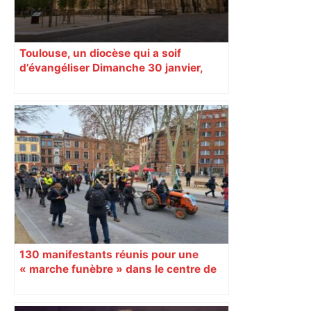
Toulouse, un diocèse qui a soif
d’évangéliser Dimanche 30 janvier,
Mgr Guy de Kerimel sera installé
comme nouvel archevêque de
Toulouse. À 68 ans, il prend la conduite
d’un diocèse marqué par la
prédominance d’une métropole en
pleine mutation.
130 manifestants réunis pour une
« marche funèbre » dans le centre de
Toulouse