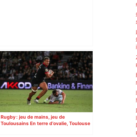
Top 14: comment Perpignan a une
nouvelle fois fait tomber Toulouse? –
RMC Sport
Rugby : jeu de mains, jeu de
Toulousains En terre d’ovalie, Toulouse
est capitale avec son club, le Stade
toulousain, accumulant les titres, mais