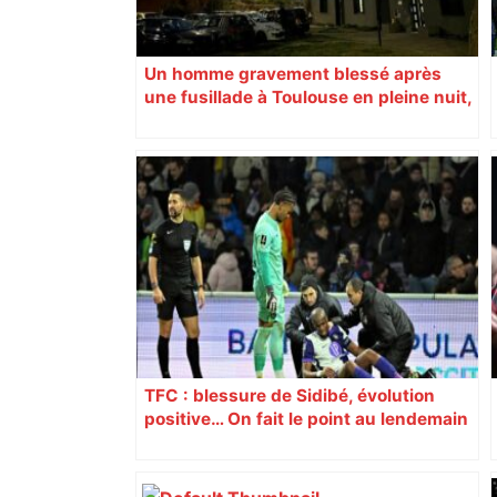
Un homme gravement blessé après
une fusillade à Toulouse en pleine nuit,
une voiture en fuite
TFC : blessure de Sidibé, évolution
positive… On fait le point au lendemain
du fait de jeu dont a été victime le
défenseur toulousain