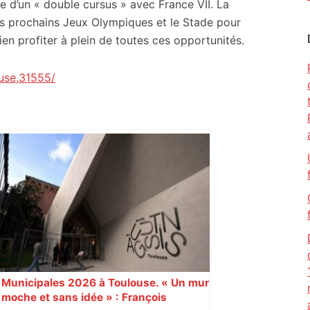
e d’un « double cursus » avec France VII. La
es prochains Jeux Olympiques et le Stade pour
ien profiter à plein de toutes ces opportunités.
use,31555/
Municipales 2026 à Toulouse. « Un mur
moche et sans idée » : François