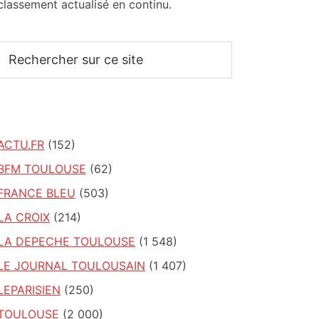
classement actualisé en continu.
Rechercher
sur
ce
site
ACTU.FR
(152)
BFM TOULOUSE
(62)
FRANCE BLEU
(503)
LA CROIX
(214)
LA DEPECHE TOULOUSE
(1 548)
LE JOURNAL TOULOUSAIN
(1 407)
LEPARISIEN
(250)
TOULOUSE
(2 000)