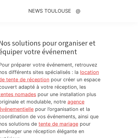
NEWS TOULOUSE
@
Primary
Sidebar
Nos solutions pour organiser et
équiper votre événement
Pour préparer votre événement, retrouvez
nos différents sites spécialisés : la
location
de tente de réception
pour créer un espace
couvert adapté à votre réception, les
tentes nomades
pour une installation plus
originale et modulable, notre
agence
événementielle
pour l’organisation et la
coordination de vos événements, ainsi que
nos solutions de
tente de mariage
pour
aménager une réception élégante en