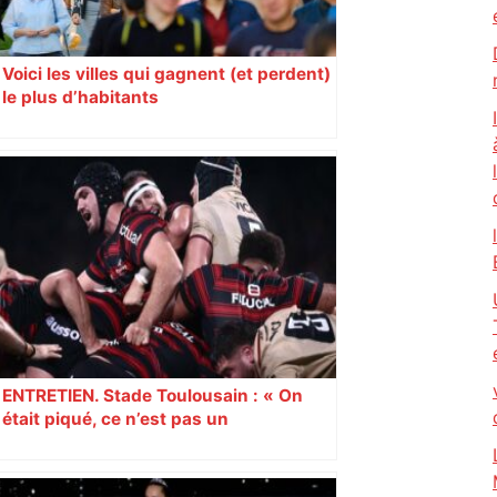
Voici les villes qui gagnent (et perdent)
le plus d’habitants
ENTRETIEN. Stade Toulousain : « On
était piqué, ce n’est pas un
mensonge » Clément Vergé revient sur
la semaine délicate de Toulouse