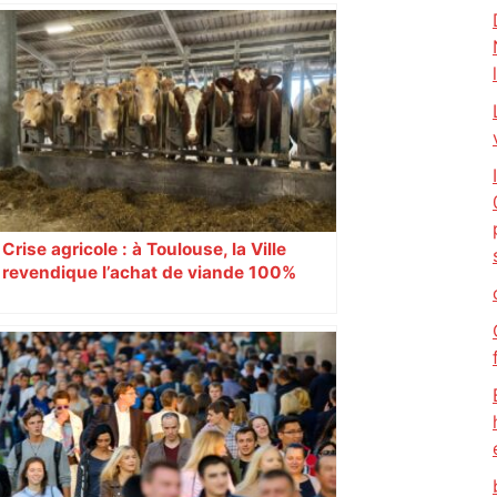
revendiquant surtout son art du jeu en
mouvement, vif et spectaculaire.
Décryptage. Série (4 / 10)
Crise agricole : à Toulouse, la Ville
revendique l’achat de viande 100%
Sud-Ouest pour les cantines