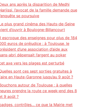
Deux ans après la disparition de Medhi
Narjissi, l’avocat de la famille demande que
l’enquête se poursuive
Le plus grand cinéma des Hauts-de-Seine
vient d’ouvrir à Boulogne-Billancourt
Il escroque des enseignes pour plus de 184
000 euros de préjudice : à Toulouse, le
président d’une association d’aide aux
sans-abri dépensait l’argent au poker
cet axe vers les plages est perturbé
Quelles sont ces sept sorties gratuites à
faire en Haute-Garonne jusqu’au 9 août ?
Bouchons autour de Toulouse : à quelles
heures prendre la route ce week-end des 8
et 9 août ?
badges, contrôles… ce que la Mairie met