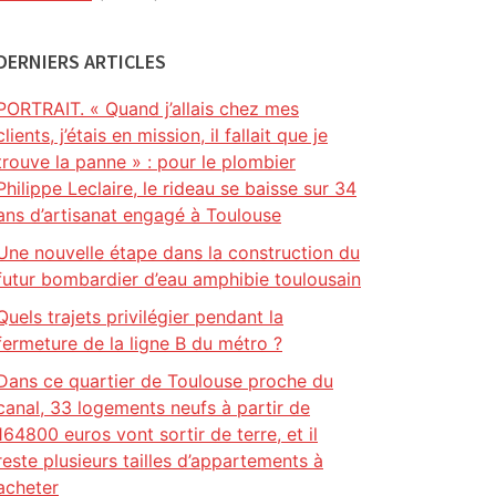
DERNIERS ARTICLES
PORTRAIT. « Quand j’allais chez mes
clients, j’étais en mission, il fallait que je
trouve la panne » : pour le plombier
Philippe Leclaire, le rideau se baisse sur 34
ans d’artisanat engagé à Toulouse
Une nouvelle étape dans la construction du
futur bombardier d’eau amphibie toulousain
Quels trajets privilégier pendant la
fermeture de la ligne B du métro ?
Dans ce quartier de Toulouse proche du
canal, 33 logements neufs à partir de
164800 euros vont sortir de terre, et il
reste plusieurs tailles d’appartements à
acheter