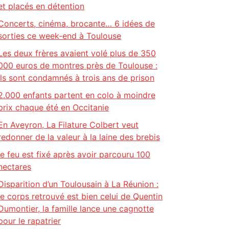
et placés en détention
Concerts, cinéma, brocante… 6 idées de
sorties ce week-end à Toulouse
Les deux frères avaient volé plus de 350
000 euros de montres près de Toulouse :
ils sont condamnés à trois ans de prison
2.000 enfants partent en colo à moindre
prix chaque été en Occitanie
En Aveyron, La Filature Colbert veut
redonner de la valeur à la laine des brebis
le feu est fixé après avoir parcouru 100
hectares
Disparition d’un Toulousain à La Réunion :
le corps retrouvé est bien celui de Quentin
Dumontier, la famille lance une cagnotte
pour le rapatrier