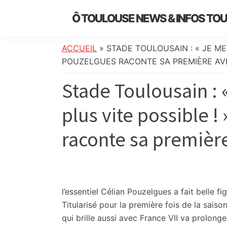
Skip
Skip
Skip
Skip
Ô TOULOUSE NEWS & INFOS TO
to
to
to
to
essentiel
primary
main
primary
footer
de
navigation
content
sidebar
ACCUEIL
»
STADE TOULOUSAIN : « JE ME 
l’actualité
POUZELGUES RACONTE SA PREMIÈRE A
toulousaine
Stade Toulousain : «
:
info
plus vite possible !
locale,
société,
raconte sa premièr
culture,
politique,
météo,
faits
divers
l’essentiel
Célian Pouzelgues a fait belle f
et
Titularisé pour la première fois de la saiso
initiatives
qui brille aussi avec France VII va prolonge