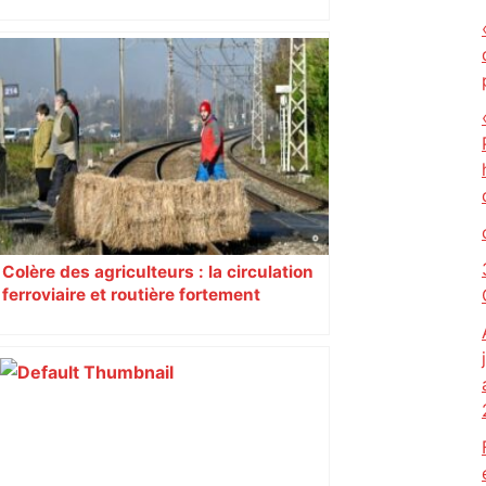
Piquemal (LFI), un détracteur de plus
du nouvel accueil du musée des
Augustins
Colère des agriculteurs : la circulation
ferroviaire et routière fortement
perturbée en Haute-Garonne, l’A61
bloquée