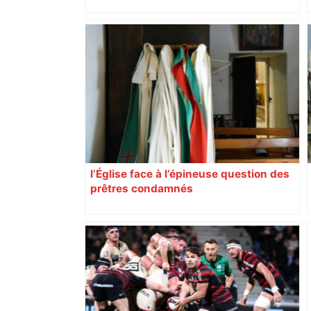
impliqués dans la prostitution
d’adolescentes
l’Église face à l’épineuse question des
prêtres condamnés