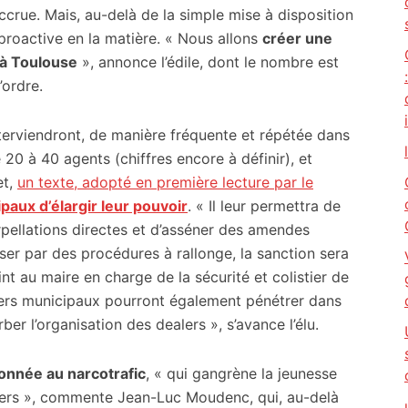
accrue. Mais, au-delà de la simple mise à disposition
proactive en la matière. « Nous allons
créer une
 à Toulouse
», annonce l’édile, dont le nombre est
’ordre.
interviendront, de manière fréquente et répétée dans
20 à 40 agents (chiffres encore à définir), et
et,
un texte, adopté en première lecture par le
paux d’élargir leur pouvoir
. « Il leur permettra de
erpellations directes et d’asséner des amendes
sser par des procédures à rallonge, la sanction sera
int au maire en charge de la sécurité et colistier de
ciers municipaux pourront également pénétrer dans
ber l’organisation des dealers », s’avance l’élu.
donnée au narcotrafic
, « qui gangrène la jeunesse
artiers », commente Jean-Luc Moudenc, qui, au-delà