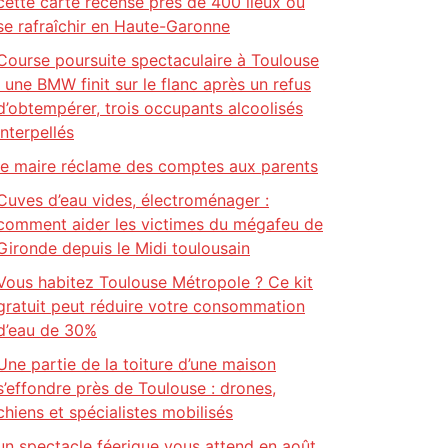
cette carte recense près de 400 lieux où
se rafraîchir en Haute-Garonne
Course poursuite spectaculaire à Toulouse
: une BMW finit sur le flanc après un refus
d’obtempérer, trois occupants alcoolisés
interpellés
le maire réclame des comptes aux parents
Cuves d’eau vides, électroménager :
comment aider les victimes du mégafeu de
Gironde depuis le Midi toulousain
Vous habitez Toulouse Métropole ? Ce kit
gratuit peut réduire votre consommation
d’eau de 30%
Une partie de la toiture d’une maison
s’effondre près de Toulouse : drones,
chiens et spécialistes mobilisés
un spectacle féerique vous attend en août