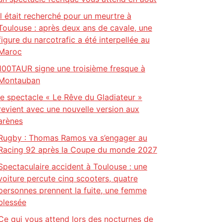
Il était recherché pour un meurtre à
Toulouse : après deux ans de cavale, une
figure du narcotrafic a été interpellée au
Maroc
100TAUR signe une troisième fresque à
Montauban
le spectacle « Le Rêve du Gladiateur »
revient avec une nouvelle version aux
arènes
Rugby : Thomas Ramos va s’engager au
Racing 92 après la Coupe du monde 2027
Spectaculaire accident à Toulouse : une
voiture percute cinq scooters, quatre
personnes prennent la fuite, une femme
blessée
Ce qui vous attend lors des nocturnes de