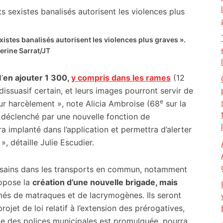
istes banalisés autorisent les violences plus graves ».
rine Sarrat/JT
’
en ajouter 1 300,
y compris dans les rames
(12
dissuasif certain, et leurs images pourront servir de
e
ur harcèlement », note Alicia Ambroise (68
sur la
 déclenché par une nouvelle fonction de
a implanté dans l’application et permettra d’alerter
», détaille Julie Escudier.
lousains dans les transports en commun, notamment
opose la
création d’une nouvelle brigade, mais
més de matraques et de lacrymogènes. Ils seront
rojet de loi relatif à l’extension des prérogatives,
le des polices municipales est promulguée, pourra