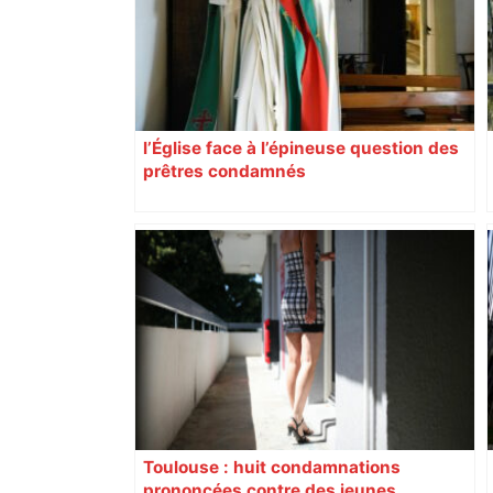
l’Église face à l’épineuse question des
prêtres condamnés
Toulouse : huit condamnations
prononcées contre des jeunes