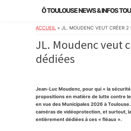
Skip
Skip
Skip
Skip
Ô TOULOUSE NEWS & INFOS TO
to
to
to
to
essentiel
primary
main
primary
footer
de
navigation
content
sidebar
ACCUEIL
»
JL. MOUDENC VEUT CRÉER 2 
l’actualité
JL. Moudenc veut c
toulousaine
:
dédiées
info
locale,
société,
culture,
politique,
Jean-Luc Moudenc, pour qui « la sécurité 
météo,
propositions en matière de lutte contre le
faits
en vue des Municipales 2026 à Toulouse
divers
caméras de vidéoprotection, et surtout, l
et
entièrement dédiées à ces « fléaux ».
initiatives