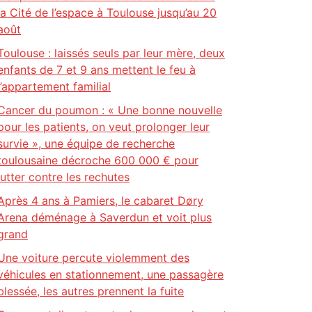
la Cité de l’espace à Toulouse jusqu’au 20
août
Toulouse : laissés seuls par leur mère, deux
enfants de 7 et 9 ans mettent le feu à
l’appartement familial
Cancer du poumon : « Une bonne nouvelle
pour les patients, on veut prolonger leur
survie », une équipe de recherche
toulousaine décroche 600 000 € pour
lutter contre les rechutes
Après 4 ans à Pamiers, le cabaret Døry
Arena déménage à Saverdun et voit plus
grand
Une voiture percute violemment des
véhicules en stationnement, une passagère
blessée, les autres prennent la fuite