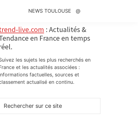
NEWS TOULOUSE
@
Primary
trend-live.com
: Actualités &
Tendance en France en temps
Sidebar
réel.
Suivez les sujets les plus recherchés en
France et les actualités associées :
informations factuelles, sources et
classement actualisé en continu.
Rechercher
sur
ce
site