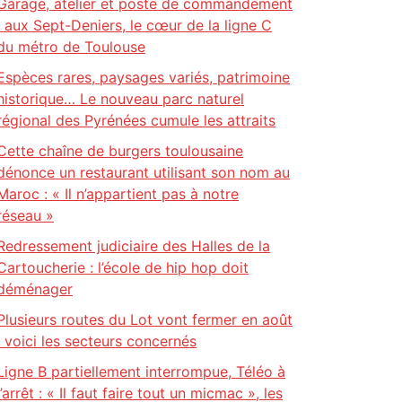
Garage, atelier et poste de commandement
: aux Sept-Deniers, le cœur de la ligne C
du métro de Toulouse
Espèces rares, paysages variés, patrimoine
historique… Le nouveau parc naturel
régional des Pyrénées cumule les attraits
Cette chaîne de burgers toulousaine
dénonce un restaurant utilisant son nom au
Maroc : « Il n’appartient pas à notre
réseau »
Redressement judiciaire des Halles de la
Cartoucherie : l’école de hip hop doit
déménager
Plusieurs routes du Lot vont fermer en août
: voici les secteurs concernés
Ligne B partiellement interrompue, Téléo à
l’arrêt : « Il faut faire tout un micmac », les