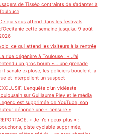
usagers de Tisséo contraints de s’adapter à
Toulouse
Ce qui vous attend dans les festivals
d’Occitanie cette semaine jusqu’au 9 août
2026
voici ce qui attend les visiteurs à la rentrée
La rixe dégénère à Toulouse : « J’ai
entendu un gros boum »… une grenade
artisanale explose, les policiers bouclent la
rue et interpellent un suspect
EXCLUSIF. L’enquête d’un vidéaste
toulousain sur Guillaume Pley et le média
Legend est supprimée de YouTube, son
auteur dénonce une « censure »
REPORTAGE. « Je n’en peux plus » :
bouchons, piste cyclable supprimée,