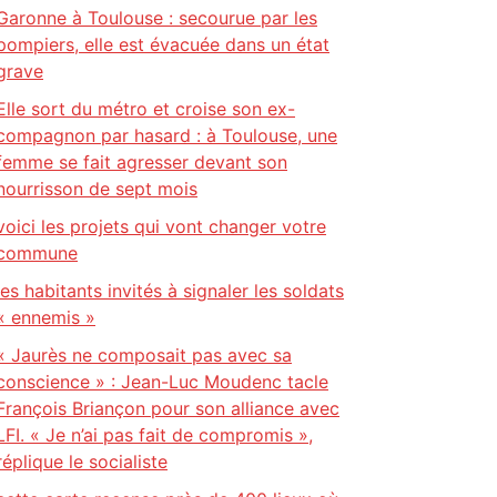
Garonne à Toulouse : secourue par les
pompiers, elle est évacuée dans un état
grave
Elle sort du métro et croise son ex-
compagnon par hasard : à Toulouse, une
femme se fait agresser devant son
nourrisson de sept mois
voici les projets qui vont changer votre
commune
les habitants invités à signaler les soldats
« ennemis »
« Jaurès ne composait pas avec sa
conscience » : Jean-Luc Moudenc tacle
François Briançon pour son alliance avec
LFI. « Je n’ai pas fait de compromis »,
réplique le socialiste