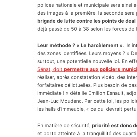
polices nationale et municipale sera ainsi 
des images à la première, la seconde sera 
brigade de lutte contre les points de deal
déjà passé de 50 à 38 selon les forces de l
Leur méthode ? « Le harcèlement »
. Ils 
des zones identifiées. Leurs moyens ? « De 
surtout, une potentielle nouvelle loi. En eff
Sénat, doit
permettre aux policiers munici
réaliser, après constatation vidéo, des int
forfaitaires délictuelles. Plus besoin de pa
immédiate ! » détaille Emilion Esnault, adjo
Jean-Luc Moudenc. Par cette loi, les poli
les halls d’immeuble, « ce qui devrait pertur
En matière de sécurité,
priorité est donc 
et porte atteinte à la tranquillité des qu