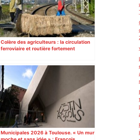
Colère des agriculteurs : la circulation
ferroviaire et routière fortement
perturbée en Haute-Garonne, l’A61
bloquée
Municipales 2026 à Toulouse. « Un mur
moche et sans idée » : François