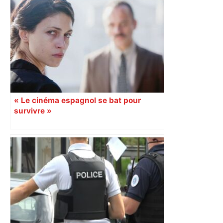
Top 14: comment Perpignan a une
nouvelle fois fait tomber Toulouse? –
RMC Sport
« Le cinéma espagnol se bat pour
survivre »