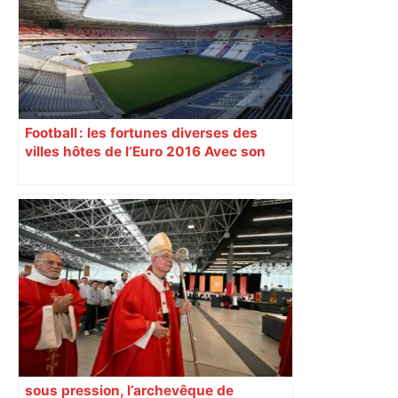
Football : les fortunes diverses des
villes hôtes de l’Euro 2016 Avec son
nouveau « Grand Stade » inauguré
samedi 9 janvier, Lyon se prépare à
vivre un Euro exaltant grâce à un tirage
au sort favorable. Toutes les cités n’ont
pas été aussi gâtées.
sous pression, l’archevêque de