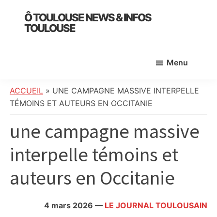
Skip
Skip
Skip
Ô TOULOUSE NEWS & INFOS
to
to
to
TOULOUSE
main
primary
footer
essentiel
content
sidebar
de
Menu
l’actualité
toulousaine
:
ACCUEIL
»
UNE CAMPAGNE MASSIVE INTERPELLE
info
TÉMOINS ET AUTEURS EN OCCITANIE
locale,
une campagne massive
société,
culture,
interpelle témoins et
politique,
météo,
auteurs en Occitanie
faits
divers
et
4 mars 2026
—
LE JOURNAL TOULOUSAIN
initiatives