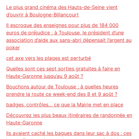
Le plus grand cinéma des Hauts-de-Seine vient
d’ouvrir à Boulogne-Billancourt
Il escroque des enseignes pour plus de 184 000
euros de préjudice : à Toulouse, le président d’une
association d’aide aux sans-abri dépensait l’argent au
poker
cet axe vers les plages est perturbé
Quelles sont ces sept sorties gratuites à faire en
Haute-Garonne jusqu’au 9 août ?
Bouchons autour de Toulouse : à quelles heures
prendre la route ce week-end des 8 et 9 août ?
badges, contrôles… ce que la Mairie met en place
Découvrez les plus beaux itinéraires de randonnée en
Haute-Garonne
Ils avaient caché les bagues dans leur sac à dos : ces