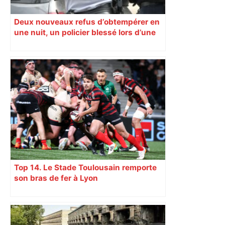
Deux nouveaux refus d’obtempérer en
une nuit, un policier blessé lors d’une
course poursuite dénonce « un
phénomène récurrent »
Top 14. Le Stade Toulousain remporte
son bras de fer à Lyon