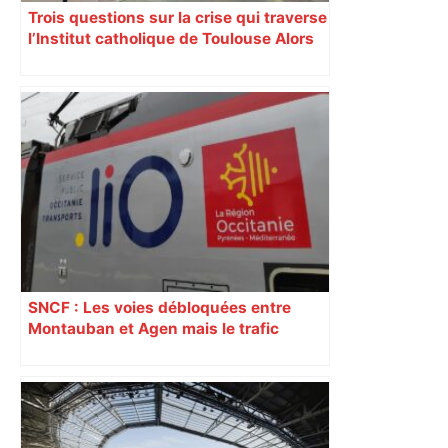
Trois questions sur la crise qui traverse
l’Institut catholique de Toulouse Alors
que certains mettent en cause la
gestion du recteur Luc-Thomas
Somme, une réunion annuelle des
évêques protecteurs de l’Institut
catholique de Toulouse (ICT) envisage
jeudi 12 octobre de l’avenir de
l’institution.
SNCF : Les voies débloquées entre
Montauban et Agen mais le trafic
toujours perturbé entre Toulouse, Agen
et Auch