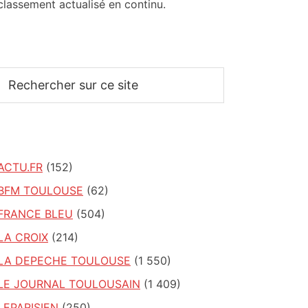
classement actualisé en continu.
Rechercher
sur
ce
site
ACTU.FR
(152)
BFM TOULOUSE
(62)
FRANCE BLEU
(504)
LA CROIX
(214)
LA DEPECHE TOULOUSE
(1 550)
LE JOURNAL TOULOUSAIN
(1 409)
LEPARISIEN
(250)