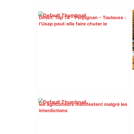
Direct. Top 14 – Perpignan – Toulouse :
l’Usap peut-elle faire chuter le
champion toulousain ? – Rugbyrama
les agriculteurs manifestent malgré les
interdictions