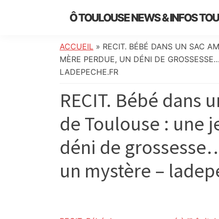
Skip
Skip
Skip
Skip
Ô TOULOUSE NEWS & INFOS TO
to
to
to
to
essentiel
primary
main
primary
footer
de
navigation
content
sidebar
ACCUEIL
»
RECIT. BÉBÉ DANS UN SAC AM
l’actualité
MÈRE PERDUE, UN DÉNI DE GROSSESSE…
toulousaine
LADEPECHE.FR
:
RECIT. Bébé dans un
info
locale,
de Toulouse : une 
société,
culture,
déni de grossesse…
politique,
météo,
un mystère – ladep
faits
divers
et
initiatives