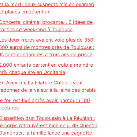
et la mort, deux suspects mis en examen
et placés en détention
Concerts, cinéma, brocante… 6 idées de
sorties ce week-end à Toulouse
Les deux frères avaient volé plus de 350
000 euros de montres près de Toulouse :
ils sont condamnés à trois ans de prison
2.000 enfants partent en colo à moindre
prix chaque été en Occitanie
En Aveyron, La Filature Colbert veut
redonner de la valeur à la laine des brebis
le feu est fixé après avoir parcouru 100
hectares
Disparition d’un Toulousain à La Réunion :
le corps retrouvé est bien celui de Quentin
Dumontier, la famille lance une cagnotte