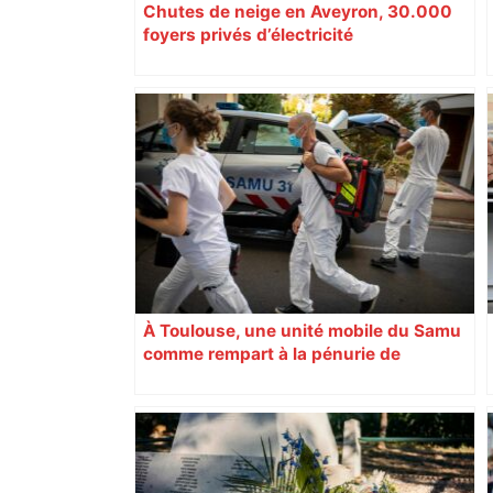
Chutes de neige en Aveyron, 30.000
foyers privés d’électricité
À Toulouse, une unité mobile du Samu
comme rempart à la pénurie de
médecins