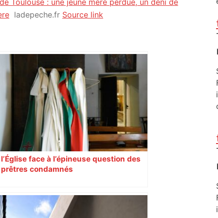
 de Toulouse : une jeune mère perdue, un déni de
ère
ladepeche.fr
Source link
l’Église face à l’épineuse question des
prêtres condamnés