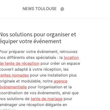
NEWS TOULOUSE
@
Primary
Sidebar
Nos solutions pour organiser et
équiper votre événement
Pour préparer votre événement, retrouvez
nos différents sites spécialisés : la
location
de tente de réception
pour créer un espace
couvert adapté à votre réception, les
tentes nomades
pour une installation plus
originale et modulable, notre
agence
événementielle
pour l’organisation et la
coordination de vos événements, ainsi que
nos solutions de
tente de mariage
pour
aménager une réception élégante en