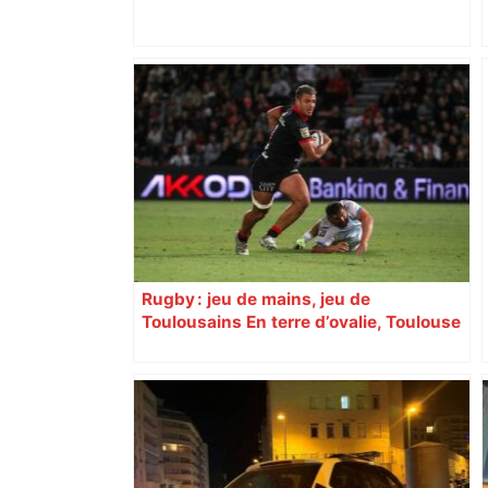
Un carton rouge rapide, des blessés : la
sale soirée de Toulouse contre Lens –
L'Équipe
Rugby : jeu de mains, jeu de
Toulousains En terre d’ovalie, Toulouse
est capitale avec son club, le Stade
toulousain, accumulant les titres, mais
revendiquant surtout son art du jeu en
mouvement, vif et spectaculaire.
Décryptage. Série (4 / 10)