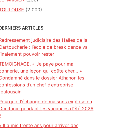
TOULOUSE
(2 000)
DERNIERS ARTICLES
Redressement judiciaire des Halles de la
Cartoucherie : l’école de break dance va
finalement pouvoir rester
TEMOIGNAGE. « Je paye pour ma
connerie, une leçon qui coûte cher… »
Condamné dans le dossier Athanor, les
confessions d’un chef d’entreprise
toulousain
Pourquoi l’échange de maisons explose en
Occitanie pendant les vacances d’été 2026
?
« Il a mis trente ans pour arriver des