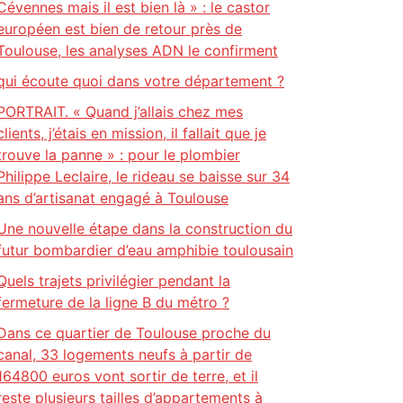
Cévennes mais il est bien là » : le castor
européen est bien de retour près de
Toulouse, les analyses ADN le confirment
qui écoute quoi dans votre département ?
PORTRAIT. « Quand j’allais chez mes
clients, j’étais en mission, il fallait que je
trouve la panne » : pour le plombier
Philippe Leclaire, le rideau se baisse sur 34
ans d’artisanat engagé à Toulouse
Une nouvelle étape dans la construction du
futur bombardier d’eau amphibie toulousain
Quels trajets privilégier pendant la
fermeture de la ligne B du métro ?
Dans ce quartier de Toulouse proche du
canal, 33 logements neufs à partir de
164800 euros vont sortir de terre, et il
reste plusieurs tailles d’appartements à