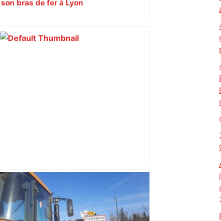
son bras de fer à Lyon
Top 14: comment Perpignan a une
nouvelle fois fait tomber Toulouse? –
RMC Sport