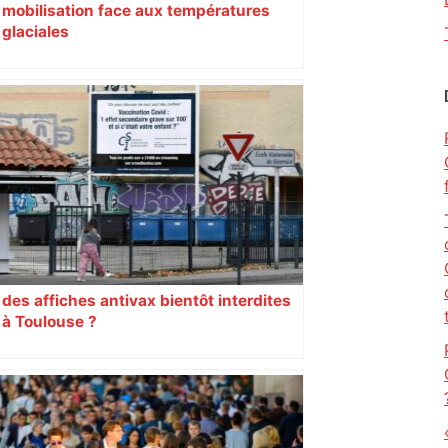
mobilisation face aux températures
glaciales
des affiches antivax bientôt interdites
à Toulouse ?