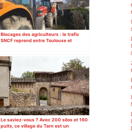
Blocages des agriculteurs : le trafic
SNCF reprend entre Toulouse et
Narbonne après 48 heures de paralysie
Le saviez-vous ? Avec 200 silos et 160
puits, ce village du Tarn est un