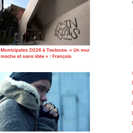
Municipales 2026 à Toulouse. « Un mur
moche et sans idée » : François
Piquemal (LFI), un détracteur de plus
du nouvel accueil du musée des
Augustins