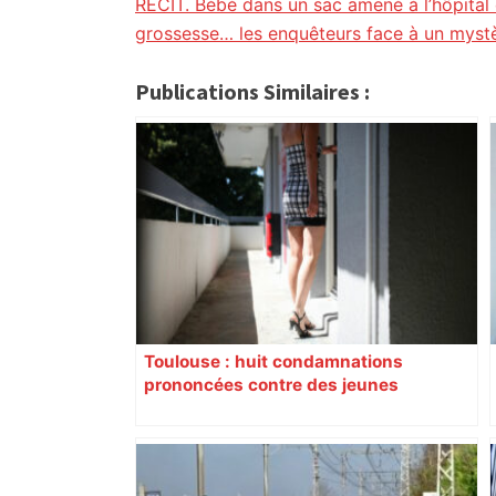
citoyennes
RECIT. Bébé dans un sac amené à l’hôpital
grossesse… les enquêteurs face à un myst
Publications Similaires :
Toulouse : huit condamnations
prononcées contre des jeunes
impliqués dans la prostitution
d’adolescentes