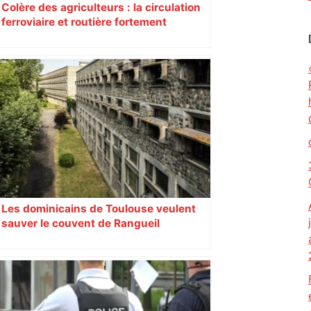
Colère des agriculteurs : la circulation
ferroviaire et routière fortement
perturbée en Haute-Garonne, l’A61
bloquée
Les dominicains de Toulouse veulent
sauver le couvent de Rangueil