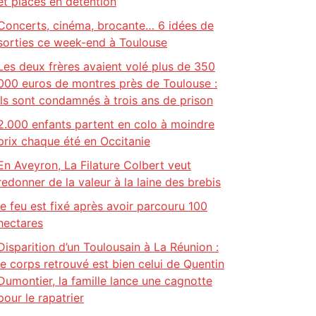
et placés en détention
Concerts, cinéma, brocante… 6 idées de
sorties ce week-end à Toulouse
Les deux frères avaient volé plus de 350
000 euros de montres près de Toulouse :
ils sont condamnés à trois ans de prison
2.000 enfants partent en colo à moindre
prix chaque été en Occitanie
En Aveyron, La Filature Colbert veut
redonner de la valeur à la laine des brebis
le feu est fixé après avoir parcouru 100
hectares
Disparition d’un Toulousain à La Réunion :
le corps retrouvé est bien celui de Quentin
Dumontier, la famille lance une cagnotte
pour le rapatrier