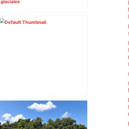
glaciales
Agriculteurs en colère. Blocages levés,
cas de dermatose en Haute-Garonne :
ce qu'il s'est passé lundi – Actu.fr