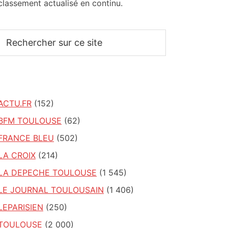
classement actualisé en continu.
Rechercher
sur
ce
site
ACTU.FR
(152)
BFM TOULOUSE
(62)
FRANCE BLEU
(502)
LA CROIX
(214)
LA DEPECHE TOULOUSE
(1 545)
LE JOURNAL TOULOUSAIN
(1 406)
LEPARISIEN
(250)
TOULOUSE
(2 000)