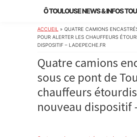
Skip
Skip
Skip
Skip
Ô TOULOUSE NEWS & INFOS TO
to
to
to
to
essentiel
primary
main
primary
footer
de
navigation
content
sidebar
ACCUEIL
»
QUATRE CAMIONS ENCASTRÉS
l’actualité
POUR ALERTER LES CHAUFFEURS ÉTOURD
toulousaine
DISPOSITIF – LADEPECHE.FR
:
Quatre camions enc
info
locale,
sous ce pont de Tou
société,
culture,
chauffeurs étourdis
politique,
météo,
nouveau dispositif 
faits
divers
et
initiatives