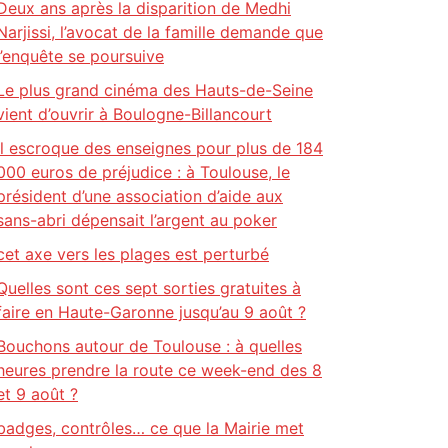
Deux ans après la disparition de Medhi
Narjissi, l’avocat de la famille demande que
l’enquête se poursuive
Le plus grand cinéma des Hauts-de-Seine
vient d’ouvrir à Boulogne-Billancourt
Il escroque des enseignes pour plus de 184
000 euros de préjudice : à Toulouse, le
président d’une association d’aide aux
sans-abri dépensait l’argent au poker
cet axe vers les plages est perturbé
Quelles sont ces sept sorties gratuites à
faire en Haute-Garonne jusqu’au 9 août ?
Bouchons autour de Toulouse : à quelles
heures prendre la route ce week-end des 8
et 9 août ?
badges, contrôles… ce que la Mairie met