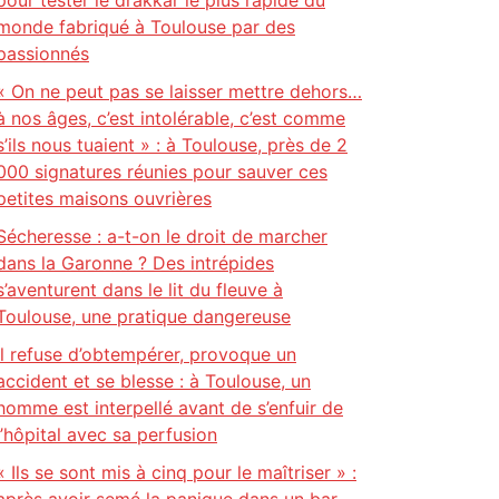
pour tester le drakkar le plus rapide du
monde fabriqué à Toulouse par des
passionnés
« On ne peut pas se laisser mettre dehors…
à nos âges, c’est intolérable, c’est comme
s’ils nous tuaient » : à Toulouse, près de 2
000 signatures réunies pour sauver ces
petites maisons ouvrières
Sécheresse : a-t-on le droit de marcher
dans la Garonne ? Des intrépides
s’aventurent dans le lit du fleuve à
Toulouse, une pratique dangereuse
Il refuse d’obtempérer, provoque un
accident et se blesse : à Toulouse, un
homme est interpellé avant de s’enfuir de
l’hôpital avec sa perfusion
« Ils se sont mis à cinq pour le maîtriser » :