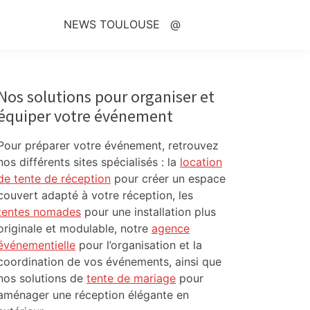
NEWS TOULOUSE
@
Primary
Sidebar
Nos solutions pour organiser et
équiper votre événement
Pour préparer votre événement, retrouvez
nos différents sites spécialisés : la
location
de tente de réception
pour créer un espace
couvert adapté à votre réception, les
tentes nomades
pour une installation plus
originale et modulable, notre
agence
événementielle
pour l’organisation et la
coordination de vos événements, ainsi que
nos solutions de
tente de mariage
pour
aménager une réception élégante en