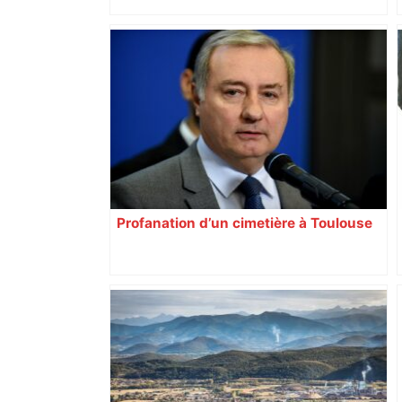
Top 14 : Perpignan mate le leader
Toulouse et quitte la dernière place –
lanouvellerepublique.fr
Profanation d’un cimetière à Toulouse