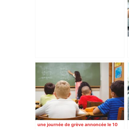
Top 14: comment Perpignan a une
nouvelle fois fait tomber Toulouse? –
RMC Sport
une journée de grève annoncée le 10