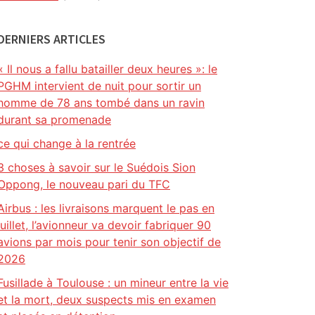
DERNIERS ARTICLES
« Il nous a fallu batailler deux heures »: le
PGHM intervient de nuit pour sortir un
homme de 78 ans tombé dans un ravin
durant sa promenade
ce qui change à la rentrée
3 choses à savoir sur le Suédois Sion
Oppong, le nouveau pari du TFC
Airbus : les livraisons marquent le pas en
juillet, l’avionneur va devoir fabriquer 90
avions par mois pour tenir son objectif de
2026
Fusillade à Toulouse : un mineur entre la vie
et la mort, deux suspects mis en examen