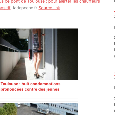
s ce pont de Toulouse : pour alerter les chauffeurs
ositif
ladepeche.fr
Source link
Toulouse : huit condamnations
prononcées contre des jeunes
impliqués dans la prostitution
d’adolescentes