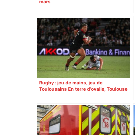
mars
Rugby : jeu de mains, jeu de
Toulousains En terre d’ovalie, Toulouse
est capitale avec son club, le Stade
toulousain, accumulant les titres, mais
revendiquant surtout son art du jeu en
mouvement, vif et spectaculaire.
Décryptage. Série (4 / 10)