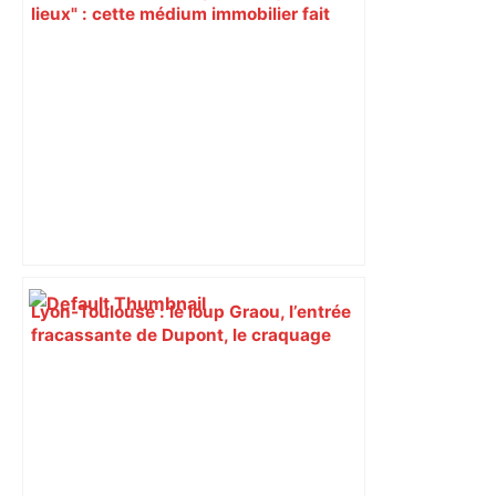
lieux" : cette médium immobilier fait
vendre les maisons oubliées –
ladepeche.fr
Lyon-Toulouse : le loup Graou, l’entrée
fracassante de Dupont, le craquage
lyonnais… Les tops et les flops – Le
Figaro