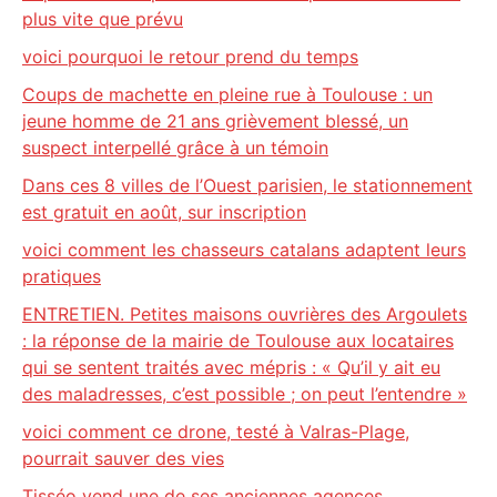
plus vite que prévu
voici pourquoi le retour prend du temps
Coups de machette en pleine rue à Toulouse : un
jeune homme de 21 ans grièvement blessé, un
suspect interpellé grâce à un témoin
Dans ces 8 villes de l’Ouest parisien, le stationnement
est gratuit en août, sur inscription
voici comment les chasseurs catalans adaptent leurs
pratiques
ENTRETIEN. Petites maisons ouvrières des Argoulets
: la réponse de la mairie de Toulouse aux locataires
qui se sentent traités avec mépris : « Qu’il y ait eu
des maladresses, c’est possible ; on peut l’entendre »
voici comment ce drone, testé à Valras-Plage,
pourrait sauver des vies
Tisséo vend une de ses anciennes agences