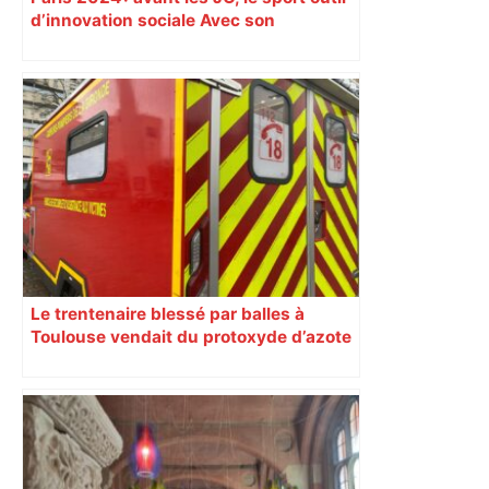
d’innovation sociale Avec son
programme « Impact 2024 », le Comité
d’organisation des Jeux de Paris
soutient depuis deux ans des
centaines de projets à vocation sociale.
Exemple à Toulouse et à Tarbes, avec
l’escalade qui espère dépasser le mur
d’indifférence des quartiers populaires.
Reportage
Le trentenaire blessé par balles à
Toulouse vendait du protoxyde d’azote
: les pistes des enquêteurs