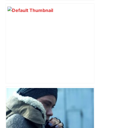
DIRECT. Colère des agriculteurs :
mobilisation agricole à Toulouse ce
samedi, 113 vaches abattues en Ariège
– ladepeche.fr