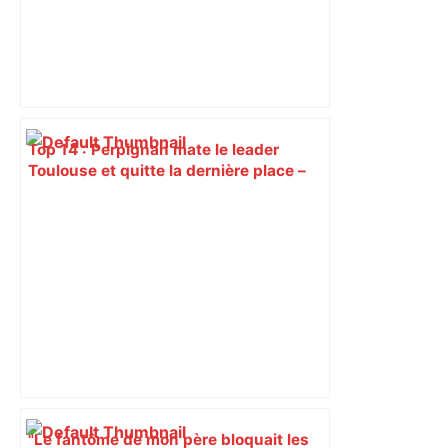
Top 14 : Perpignan mate le leader
Toulouse et quitte la dernière place –
lanouvellerepublique.fr
"Le fantôme de mon père bloquait les