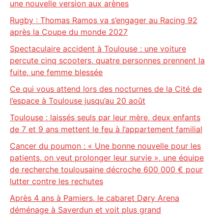
une nouvelle version aux arènes
Rugby : Thomas Ramos va s’engager au Racing 92
après la Coupe du monde 2027
Spectaculaire accident à Toulouse : une voiture
percute cinq scooters, quatre personnes prennent la
fuite, une femme blessée
Ce qui vous attend lors des nocturnes de la Cité de
l’espace à Toulouse jusqu’au 20 août
Toulouse : laissés seuls par leur mère, deux enfants
de 7 et 9 ans mettent le feu à l’appartement familial
Cancer du poumon : « Une bonne nouvelle pour les
patients, on veut prolonger leur survie », une équipe
de recherche toulousaine décroche 600 000 € pour
lutter contre les rechutes
Après 4 ans à Pamiers, le cabaret Døry Arena
déménage à Saverdun et voit plus grand