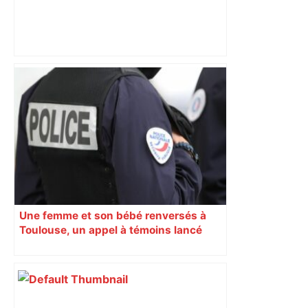
les agriculteurs manifestent malgré les
interdictions
Une femme et son bébé renversés à
Toulouse, un appel à témoins lancé
pour retrouver le chauffard