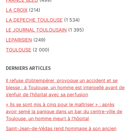
FRANCE BLEU
(499)
LA CROIX
(214)
LA DEPECHE TOULOUSE
(1 534)
LE JOURNAL TOULOUSAIN
(1 395)
LEPARISIEN
(249)
TOULOUSE
(2 000)
DERNIERS ARTICLES
Il refuse d’obtempérer, provoque un accident et se
blesse : à Toulouse, un homme est interpellé avant de
s’enfuir de l’hôpital avec sa perfusion
« Ils se sont mis à cinq pour le maîtriser » : après
avoir semé la panique dans un bar du centre-ville de
Toulouse, un homme meurt à l’hôpital
Saint-Jean-de-Védas rend hommage à son ancien