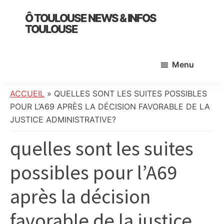
Skip
Skip
Skip
Ô TOULOUSE NEWS & INFOS
to
to
to
TOULOUSE
main
primary
footer
essentiel
content
sidebar
de
Menu
l’actualité
toulousaine
:
ACCUEIL
»
QUELLES SONT LES SUITES POSSIBLES
info
POUR L’A69 APRÈS LA DÉCISION FAVORABLE DE LA
locale,
JUSTICE ADMINISTRATIVE?
société,
quelles sont les suites
culture,
politique,
possibles pour l’A69
météo,
faits
après la décision
divers
et
favorable de la justice
initiatives