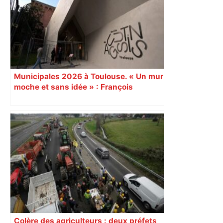
Municipales 2026 à Toulouse. « Un mur
moche et sans idée » : François
Piquemal (LFI), un détracteur de plus
du nouvel accueil du musée des
Augustins
Colère des agriculteurs : deux préfets