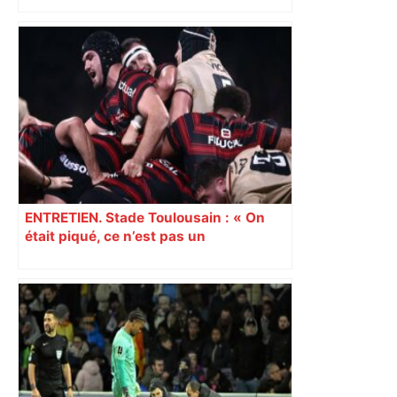
DIRECT. Colère des agriculteurs :
mobilisation agricole à Toulouse ce
samedi, 113 vaches abattues en Ariège
– ladepeche.fr
ENTRETIEN. Stade Toulousain : « On
était piqué, ce n’est pas un
mensonge » Clément Vergé revient sur
la semaine délicate de Toulouse