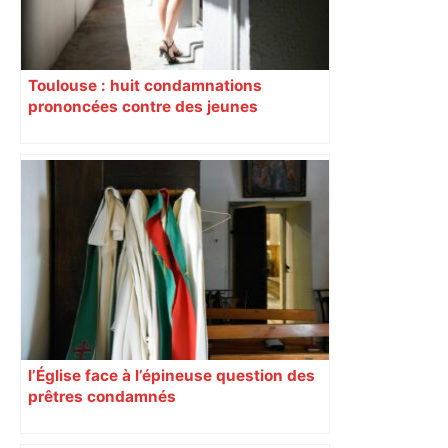
Toulouse : huit condamnations
prononcées contre des jeunes
impliqués dans la prostitution
d’adolescentes
l’Église face à l’épineuse question des
prêtres condamnés