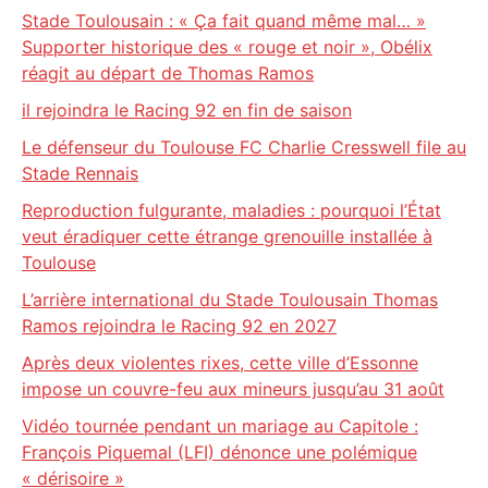
Stade Toulousain : « Ça fait quand même mal… »
Supporter historique des « rouge et noir », Obélix
réagit au départ de Thomas Ramos
il rejoindra le Racing 92 en fin de saison
Le défenseur du Toulouse FC Charlie Cresswell file au
Stade Rennais
Reproduction fulgurante, maladies : pourquoi l’État
veut éradiquer cette étrange grenouille installée à
Toulouse
L’arrière international du Stade Toulousain Thomas
Ramos rejoindra le Racing 92 en 2027
Après deux violentes rixes, cette ville d’Essonne
impose un couvre-feu aux mineurs jusqu’au 31 août
Vidéo tournée pendant un mariage au Capitole :
François Piquemal (LFI) dénonce une polémique
« dérisoire »