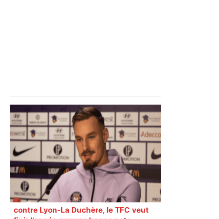
Top 14 : Perpignan mate le leader
Toulouse et quitte la dernière place –
lanouvellerepublique.fr
contre Lyon-La Duchère, le TFC veut