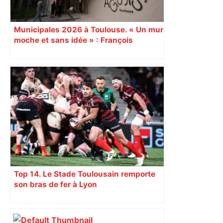
Municipales 2026 à Toulouse. « Un mur
moche et sans idée » : François
Piquemal (LFI), un détracteur de plus
du nouvel accueil du musée des
Augustins
Top 14. Le Stade Toulousain remporte
son bras de fer à Lyon