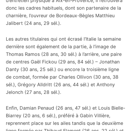
d’entretien physique à Aix-en-Provence, il retrouvera
donc les cadres habituels, dont son partenaire de la
charnière, l’ouvreur de Bordeaux-Bègles Matthieu
Jalibert (24 ans, 29 sél.).
Les autres titulaires qui ont écrasé l’Italie la semaine
dernière sont également de la partie, à l’image de
Thomas Ramos (28 ans, 30 sél.) à l’arrière, une paire
de centres Gaël Fickou (29 ans, 84 sél.) – Jonathan
Danty (30 ans, 25 sél.) ou encore la troisième ligne
de combat, formée par Charles Ollivon (30 ans, 38
sél.), Grégory Alldritt (26 ans, 44 sél.) et Anthony
Jelonch (27 ans, 28 sél.).
Enfin, Damian Penaud (26 ans, 47 sél.) et Louis Bielle-
Biarrey (20 ans, 6 sél.), préféré à Gabin Villière,
reprennent place sur les ailes tandis que la deuxième
ligne formée par Thibaud Flament (26 ans, 22 sél.) et