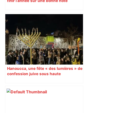
finir l’année sur une bonne note
Hanoucca, une fête « des lumières » de
confession juive sous haute
surveillance policière qui a rassemblé
les fidèles au cinéma Pathé Gaumont à
Labège, près de Toulouse