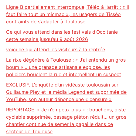
Ligne B partiellement interrompue, Téléo à l’arrêt : « Il
faut faire tout un micmac », les usagers de Tisséo
contraints de s’adapter à Toulouse
Ce qui vous attend dans les festivals d’Occitanie
cette semaine jusqu’au 9 août 2026
voici ce qui attend les visiteurs à la rentrée
La rixe dégénère à Toulouse : « J’ai entendu un gros
boum »… une grenade artisanale explose, les
policiers bouclent la rue et interpellent un suspect
EXCLUSIF. L’enquête d’un vidéaste toulousain sur
Guillaume Pley et le média Legend est supprimée de
YouTube, son auteur dénonce une « censure »
REPORTAGE. « Je n’en peux plus » : bouchons, piste
cyclable supprimée, passage piéton réduit… un gros
chantier continue de semer la pagaille dans ce
secteur de Toulouse