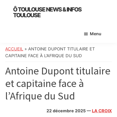
Skip
Skip
Skip
Ô TOULOUSE NEWS & INFOS
to
to
to
TOULOUSE
main
primary
footer
essentiel
content
sidebar
de
Menu
l’actualité
toulousaine
:
ACCUEIL
»
ANTOINE DUPONT TITULAIRE ET
info
CAPITAINE FACE À L’AFRIQUE DU SUD
locale,
Antoine Dupont titulaire
société,
culture,
et capitaine face à
politique,
météo,
l’Afrique du Sud
faits
divers
et
22 décembre 2025
—
LA CROIX
initiatives