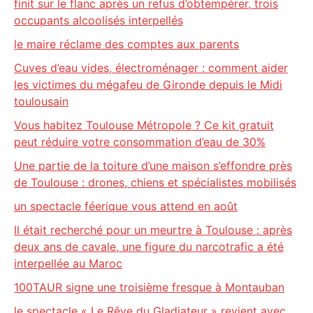
finit sur le flanc après un refus d’obtempérer, trois
occupants alcoolisés interpellés
le maire réclame des comptes aux parents
Cuves d’eau vides, électroménager : comment aider
les victimes du mégafeu de Gironde depuis le Midi
toulousain
Vous habitez Toulouse Métropole ? Ce kit gratuit
peut réduire votre consommation d’eau de 30%
Une partie de la toiture d’une maison s’effondre près
de Toulouse : drones, chiens et spécialistes mobilisés
un spectacle féerique vous attend en août
Il était recherché pour un meurtre à Toulouse : après
deux ans de cavale, une figure du narcotrafic a été
interpellée au Maroc
100TAUR signe une troisième fresque à Montauban
le spectacle « Le Rêve du Gladiateur » revient avec