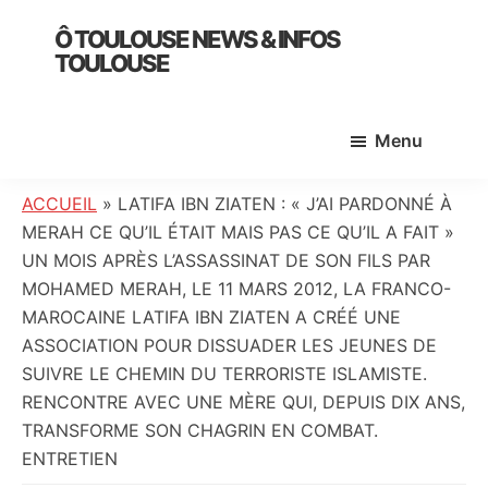
Skip
Skip
Skip
Ô TOULOUSE NEWS & INFOS
to
to
to
TOULOUSE
main
primary
footer
essentiel
content
sidebar
de
Menu
l’actualité
toulousaine
:
ACCUEIL
»
LATIFA IBN ZIATEN : « J’AI PARDONNÉ À
info
MERAH CE QU’IL ÉTAIT MAIS PAS CE QU’IL A FAIT »
locale,
UN MOIS APRÈS L’ASSASSINAT DE SON FILS PAR
société,
MOHAMED MERAH, LE 11 MARS 2012, LA FRANCO-
culture,
MAROCAINE LATIFA IBN ZIATEN A CRÉÉ UNE
politique,
ASSOCIATION POUR DISSUADER LES JEUNES DE
météo,
SUIVRE LE CHEMIN DU TERRORISTE ISLAMISTE.
faits
RENCONTRE AVEC UNE MÈRE QUI, DEPUIS DIX ANS,
divers
TRANSFORME SON CHAGRIN EN COMBAT.
et
ENTRETIEN
initiatives