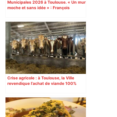
Municipales 2026 à Toulouse. « Un mur
moche et sans idée » : François
Piquemal (LFI), un détracteur de plus
du nouvel accueil du musée des
Augustins
Crise agricole : à Toulouse, la Ville
revendique l’achat de viande 100%
Sud-Ouest pour les cantines