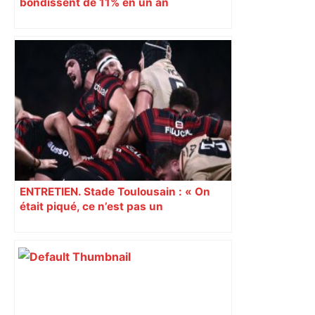
bondissent de 11% en un an
ENTRETIEN. Stade Toulousain : « On
était piqué, ce n’est pas un
mensonge » Clément Vergé revient sur
la semaine délicate de Toulouse