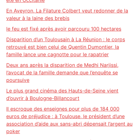
été en Occitanie
En Aveyron, La Filature Colbert veut redonner de la
valeur à la laine des brebis
le feu est fixé après avoir parcouru 100 hectares
Disparition d’un Toulousain à La Réunion : le corps
retrouvé est bien celui de Quentin Dumontier, la
famille lance une cagnotte pour le rapatrier
Deux ans après la disparition de Medhi Narjissi,
l’avocat de la famille demande que l’enquête se
poursuive
Le plus grand cinéma des Hauts-de-Seine vient
d’ouvrir à Boulogne-Billancourt
Il escroque des enseignes pour plus de 184 000
euros de préjudice : à Toulouse, le président d’une
association d’aide aux sans-abri dépensait l’argent au
poker