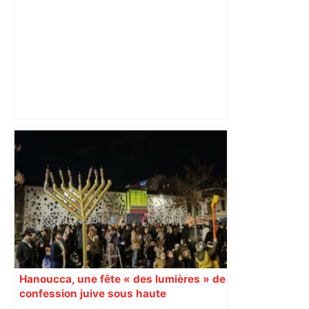
Top 14: comment Perpignan a une
nouvelle fois fait tomber Toulouse? –
RMC Sport
Hanoucca, une fête « des lumières » de
confession juive sous haute
surveillance policière qui a rassemblé