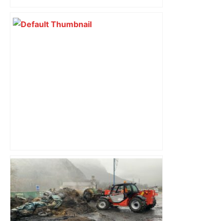
les fidèles au cinéma Pathé Gaumont à
Labège, près de Toulouse
Coupe de France. Angers-SCO recevra
Toulouse en 16e de finale . Sport –
Maville Angers