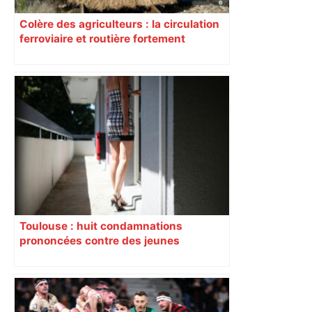
Colère des agriculteurs : la circulation
ferroviaire et routière fortement
perturbée en Haute-Garonne, l’A61
bloquée
Toulouse : huit condamnations
prononcées contre des jeunes
impliqués dans la prostitution
d’adolescentes