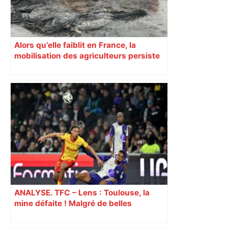
Alors qu’elle faiblit en France, la
mobilisation des agriculteurs persiste
en Haute-Garonne
ANALYSE. TFC – Lens : Toulouse, la
mine défaite ! Malgré de belles
dispositions, les Toulousains vite
réduits à 10 ont subi la loi du leader