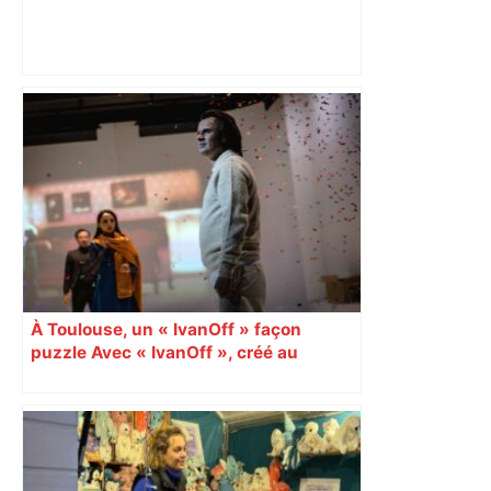
Direct. Top 14 – Perpignan – Toulouse :
l’Usap peut-elle faire chuter le
champion toulousain ? – Rugbyrama
À Toulouse, un « IvanOff » façon
puzzle Avec « IvanOff », créé au
Théâtre de la cité à Toulouse, le
metteur en scène Galin Stoev et
l’auteur norvégien Fredrik Brattberg
revisitent la pièce de Tchekhov sur
fond de pandémie. Une déconstruction
radicale qui laisse perplexe. Critique