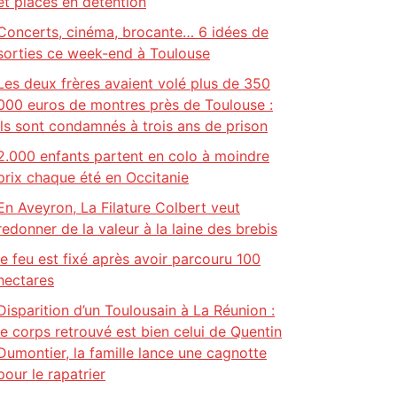
et placés en détention
Concerts, cinéma, brocante… 6 idées de
sorties ce week-end à Toulouse
Les deux frères avaient volé plus de 350
000 euros de montres près de Toulouse :
ils sont condamnés à trois ans de prison
2.000 enfants partent en colo à moindre
prix chaque été en Occitanie
En Aveyron, La Filature Colbert veut
redonner de la valeur à la laine des brebis
le feu est fixé après avoir parcouru 100
hectares
Disparition d’un Toulousain à La Réunion :
le corps retrouvé est bien celui de Quentin
Dumontier, la famille lance une cagnotte
pour le rapatrier