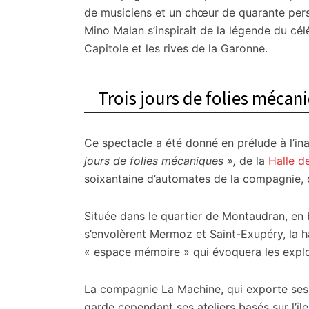
citoyennes
de musiciens et un chœur de quarante pers
Mino Malan s’inspirait de la légende du cél
Capitole et les rives de la Garonne.
Trois jours de folies méca
Ce spectacle a été donné en prélude à l’in
jours de folies mécaniques »,
de la
Halle d
soixantaine d’automates de la compagnie, of
Située dans le quartier de Montaudran, en b
s’envolèrent Mermoz et Saint-Exupéry, la 
« espace mémoire » qui évoquera les explo
La compagnie La Machine, qui exporte ses
garde cependant ses ateliers basés sur l’île