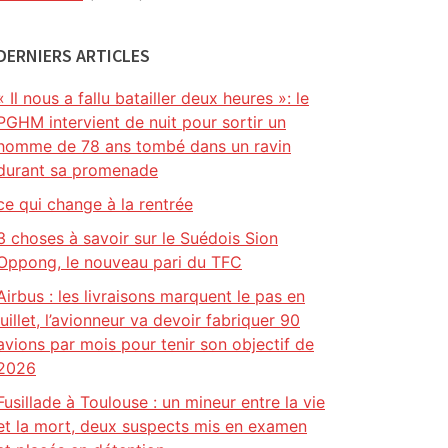
DERNIERS ARTICLES
« Il nous a fallu batailler deux heures »: le
PGHM intervient de nuit pour sortir un
homme de 78 ans tombé dans un ravin
durant sa promenade
ce qui change à la rentrée
3 choses à savoir sur le Suédois Sion
Oppong, le nouveau pari du TFC
Airbus : les livraisons marquent le pas en
juillet, l’avionneur va devoir fabriquer 90
avions par mois pour tenir son objectif de
2026
Fusillade à Toulouse : un mineur entre la vie
et la mort, deux suspects mis en examen