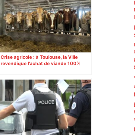
nouvelle fois fait tomber Toulouse? –
RMC Sport
Crise agricole : à Toulouse, la Ville
revendique l’achat de viande 100%
Sud-Ouest pour les cantines