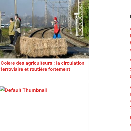
Colère des agriculteurs : la circulation
ferroviaire et routière fortement
perturbée en Haute-Garonne, l’A61
bloquée