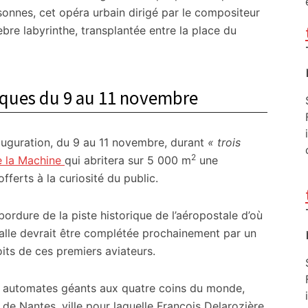
onnes, cet opéra urbain dirigé par le compositeur
èbre labyrinthe, transplantée entre la place du
niques du 9 au 11 novembre
auguration, du 9 au 11 novembre, durant
« trois
2
e la Machine
qui abritera sur 5 000 m
une
ferts à la curiosité du public.
ordure de la piste historique de l’aéropostale d’où
halle devrait être complétée prochainement par un
its de ces premiers aviateurs.
 automates géants aux quatre coins du monde,
 de Nantes, ville pour laquelle François Delarozière