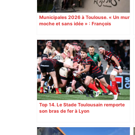
Municipales 2026 à Toulouse. « Un mur
moche et sans idée » : François
Piquemal (LFI), un détracteur de plus
du nouvel accueil du musée des
Augustins
Top 14. Le Stade Toulousain remporte
son bras de fer à Lyon