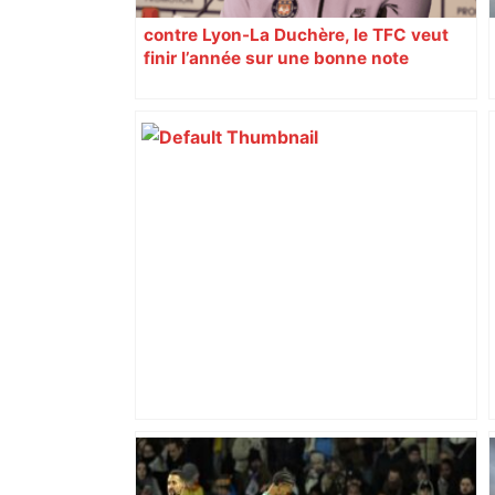
contre Lyon-La Duchère, le TFC veut
finir l’année sur une bonne note
''Dali s'invite à Toulouse'' : derniers
jours pour admirer les œuvres du