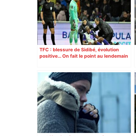
peintre catalan – Radio VINCI
Autoroutes
TFC : blessure de Sidibé, évolution
positive… On fait le point au lendemain
du fait de jeu dont a été victime le
défenseur toulousain