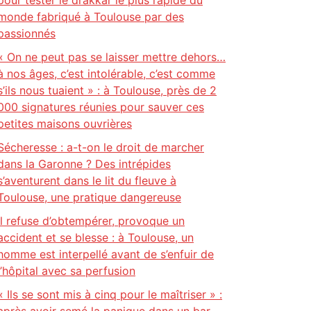
pour tester le drakkar le plus rapide du
monde fabriqué à Toulouse par des
passionnés
« On ne peut pas se laisser mettre dehors…
à nos âges, c’est intolérable, c’est comme
s’ils nous tuaient » : à Toulouse, près de 2
000 signatures réunies pour sauver ces
petites maisons ouvrières
Sécheresse : a-t-on le droit de marcher
dans la Garonne ? Des intrépides
s’aventurent dans le lit du fleuve à
Toulouse, une pratique dangereuse
Il refuse d’obtempérer, provoque un
accident et se blesse : à Toulouse, un
homme est interpellé avant de s’enfuir de
l’hôpital avec sa perfusion
« Ils se sont mis à cinq pour le maîtriser » :