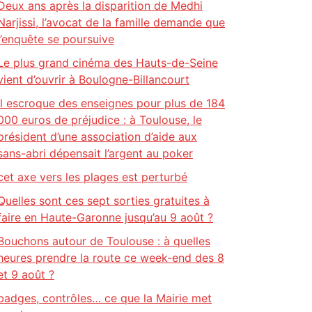
Deux ans après la disparition de Medhi
Narjissi, l’avocat de la famille demande que
l’enquête se poursuive
Le plus grand cinéma des Hauts-de-Seine
vient d’ouvrir à Boulogne-Billancourt
Il escroque des enseignes pour plus de 184
000 euros de préjudice : à Toulouse, le
président d’une association d’aide aux
sans-abri dépensait l’argent au poker
cet axe vers les plages est perturbé
Quelles sont ces sept sorties gratuites à
faire en Haute-Garonne jusqu’au 9 août ?
Bouchons autour de Toulouse : à quelles
heures prendre la route ce week-end des 8
et 9 août ?
badges, contrôles… ce que la Mairie met