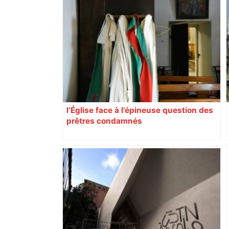
l’Église face à l’épineuse question des
prêtres condamnés