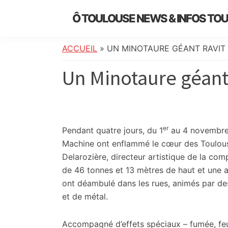
Skip
Skip
Skip
Skip
Ô TOULOUSE NEWS & INFOS TO
to
to
to
to
essentiel
primary
main
primary
footer
de
navigation
content
sidebar
ACCUEIL
»
UN MINOTAURE GÉANT RAVIT
l’actualité
Un Minotaure géant 
toulousaine
:
info
locale,
société,
er
Pendant quatre jours, du 1
au 4 novembre
culture,
Machine ont enflammé le cœur des Toulous
politique,
Delarozière, directeur artistique de la co
météo,
de 46 tonnes et 13 mètres de haut et une ar
faits
ont déambulé dans les rues, animés par de
divers
et de métal.
et
initiatives
Accompagné d’effets spéciaux – fumée, feu