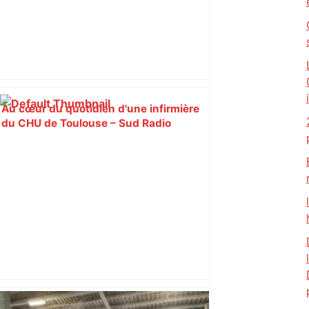
Au cœur du quotidien d'une infirmière
du CHU de Toulouse – Sud Radio
Top 14: comment Perpignan a une