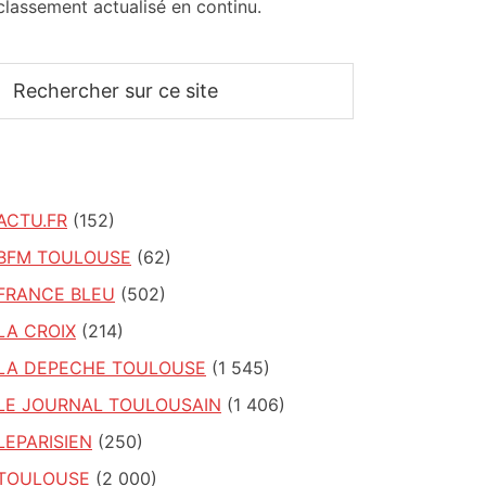
classement actualisé en continu.
Rechercher
sur
ce
site
ACTU.FR
(152)
BFM TOULOUSE
(62)
FRANCE BLEU
(502)
LA CROIX
(214)
LA DEPECHE TOULOUSE
(1 545)
LE JOURNAL TOULOUSAIN
(1 406)
LEPARISIEN
(250)
TOULOUSE
(2 000)