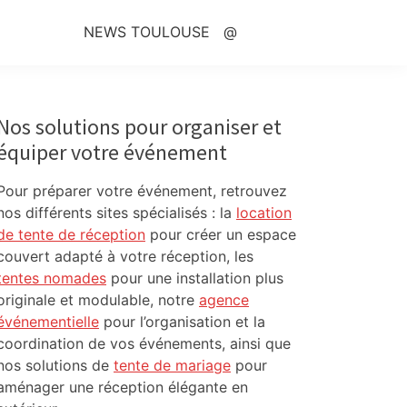
NEWS TOULOUSE
@
Primary
Sidebar
Nos solutions pour organiser et
équiper votre événement
Pour préparer votre événement, retrouvez
nos différents sites spécialisés : la
location
de tente de réception
pour créer un espace
couvert adapté à votre réception, les
tentes nomades
pour une installation plus
originale et modulable, notre
agence
événementielle
pour l’organisation et la
coordination de vos événements, ainsi que
nos solutions de
tente de mariage
pour
aménager une réception élégante en