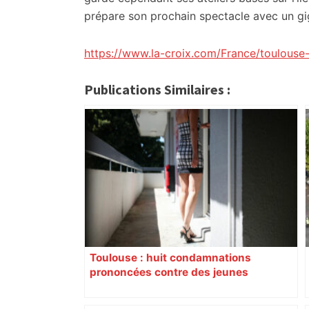
prépare son prochain spectacle avec un gi
https://www.la-croix.com/France/toulouse-
Publications Similaires :
Toulouse : huit condamnations
prononcées contre des jeunes
impliqués dans la prostitution
d’adolescentes