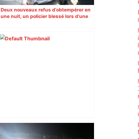
Deux nouveaux refus d’obtempérer en
une nuit, un policier blessé lors d’une
course poursuite dénonce « un
phénomène récurrent »
Direct. Top 14 – Perpignan – Toulouse :
l’Usap peut-elle faire chuter le