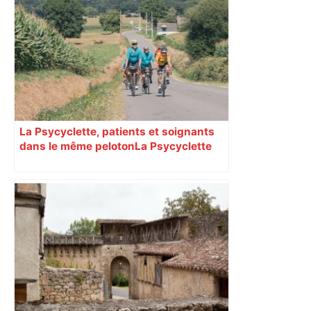
La Psycyclette, patients et soignants
dans le même peloton​​​​​​ La Psycyclette
est une randonnée à vélo de plus de
1000 kilomètres mêlant des personnes
vivant avec des troubles psychiques,
des soignants et des cyclotouristes.
« La Croix » a participé en septembre à
sa septième édition, du Mont-Saint-
Michel à Toulouse.