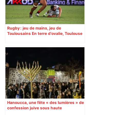
Rugby : jeu de mains, jeu de
Toulousains En terre d’ovalie, Toulouse
est capitale avec son club, le Stade
toulousain, accumulant les titres, mais
revendiquant surtout son art du jeu en
mouvement, vif et spectaculaire.
Décryptage. Série (4 / 10)
Hanoucca, une fête « des lumières » de
confession juive sous haute
surveillance policière qui a rassemblé