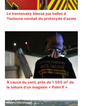
Le trentenaire blessé par balles à
Toulouse vendait du protoxyde d’azote
: les pistes des enquêteurs
À cause du vent, près de 1.500 m² de
la toiture d’un magasin « Point P »
s’effondrent à Toulouse