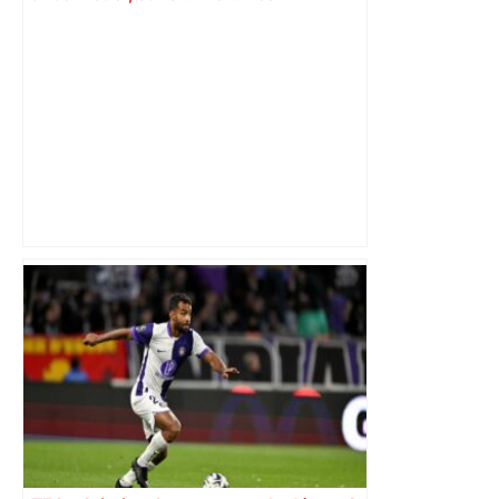
Toulousains ont composté leur billet
pour les 16es, on vous explique
comment – ladepeche.fr
Direct. Top 14 – Perpignan – Toulouse :
l’Usap peut-elle faire chuter le
champion toulousain ? – Rugbyrama