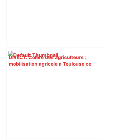
DIRECT. Colère des agriculteurs :
mobilisation agricole à Toulouse ce
samedi, 113 vaches abattues en Ariège
– ladepeche.fr