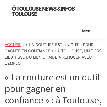
Skip
Skip
Skip
Ô TOULOUSE NEWS & INFOS
to
to
to
TOULOUSE
main
primary
footer
essentiel
content
sidebar
de
Menu
l’actualité
toulousaine
:
ACCUEIL
»
« LA COUTURE EST UN OUTIL POUR
info
GAGNER EN CONFIANCE » : À TOULOUSE, UN TIERS
locale,
LIEU TISSE DU LIEN ET AIDE À RENOUER AVEC
société,
L’EMPLOI
culture,
« La couture est un outil
politique,
météo,
pour gagner en
faits
divers
confiance » : à Toulouse,
et
initiatives