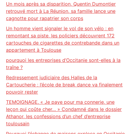
Un mois après sa disparition, Quentin Dumontier
retrouvé mort à La Réunion, sa famille lance une
cagnotte pour rapatrier son corps
Un homme vient signaler le vol de son vélo : en
remontant sa piste, les policiers découvrent 172
cartouches de cigarettes de contrebande dans un
appartement à Toulouse
pourquoi les entreprises d’Occitanie sont-elles à la
traîne ?
Redressement judiciaire des Halles de la
Cartoucherie : l’école de break dance va finalement
pouvoir rester
TEMOIGNAGE. « Je paye pour ma connerie, une
leçon qui coûte cher… » Condamné dans le dossier
Athanor, les confessions d’un chef d’entreprise
toulousain
Pourquoi l’échange de maisons explose en Occitanie