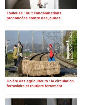
Toulouse : huit condamnations
prononcées contre des jeunes
impliqués dans la prostitution
d’adolescentes
Colère des agriculteurs : la circulation
ferroviaire et routière fortement
perturbée en Haute-Garonne, l’A61
bloquée