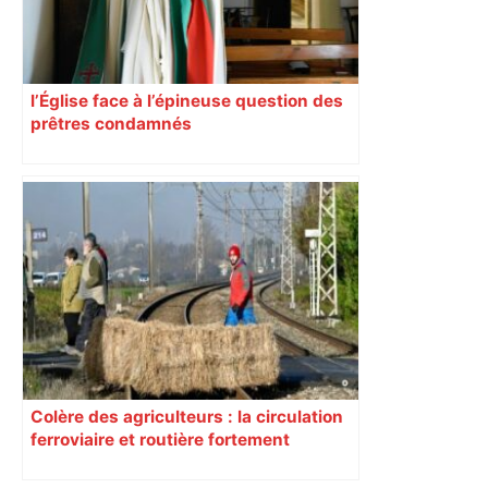
l’Église face à l’épineuse question des
prêtres condamnés
Colère des agriculteurs : la circulation
ferroviaire et routière fortement
perturbée en Haute-Garonne, l’A61
bloquée