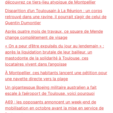
découvrez ce tiers-lieu atypique de Montpellier
Disparition d’un Toulousain à La Réunion : un corps
retrouvé dans une ravine, il pourrait s’agir de celui de
Quentin Dumontier
Après quatre mois de travaux, ce square de Mende
change complètement de visage
« On a peur d’être expulsés du jour au lendemain » :
après la liquidation brutale de leur bailleur, un
mastodonte de la solidarité à Toulouse, ces
locataires vivent dans l’angoisse
À Montpellier, ces habitants lancent une pétition pour
une navette directe vers la plage
Un gigantesque Boeing militaire australien a fait
escale à l’aéroport de Toulouse, voici pourquoi
A69 : les opposants annoncent un week-end de
mobilisation en octobre avant la mise en service de