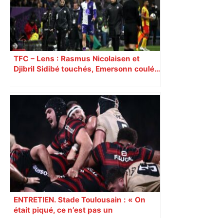
TFC – Lens : Rasmus Nicolaisen et
Djibril Sidibé touchés, Emersonn coulé…
Découvrez les notes des Toulousains,
battus par le leader lensois
ENTRETIEN. Stade Toulousain : « On
était piqué, ce n’est pas un