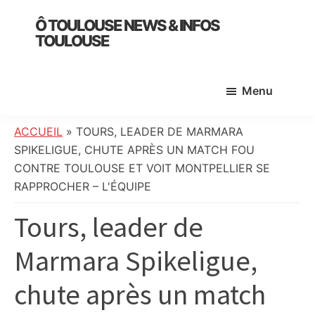
Skip
Skip
Skip
Ô TOULOUSE NEWS & INFOS
to
to
to
TOULOUSE
main
primary
footer
essentiel
content
sidebar
de
Menu
l’actualité
toulousaine
:
ACCUEIL
»
TOURS, LEADER DE MARMARA
info
SPIKELIGUE, CHUTE APRÈS UN MATCH FOU
locale,
CONTRE TOULOUSE ET VOIT MONTPELLIER SE
société,
RAPPROCHER – L'ÉQUIPE
culture,
Tours, leader de
politique,
météo,
Marmara Spikeligue,
faits
divers
chute après un match
et
initiatives