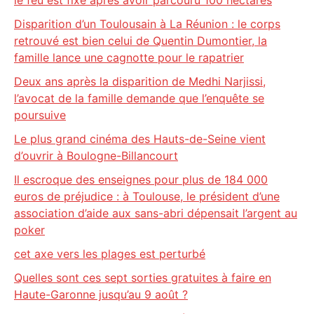
le feu est fixé après avoir parcouru 100 hectares
Disparition d’un Toulousain à La Réunion : le corps
retrouvé est bien celui de Quentin Dumontier, la
famille lance une cagnotte pour le rapatrier
Deux ans après la disparition de Medhi Narjissi,
l’avocat de la famille demande que l’enquête se
poursuive
Le plus grand cinéma des Hauts-de-Seine vient
d’ouvrir à Boulogne-Billancourt
Il escroque des enseignes pour plus de 184 000
euros de préjudice : à Toulouse, le président d’une
association d’aide aux sans-abri dépensait l’argent au
poker
cet axe vers les plages est perturbé
Quelles sont ces sept sorties gratuites à faire en
Haute-Garonne jusqu’au 9 août ?