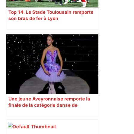
Top 14. Le Stade Toulousain remporte
son bras de fer à Lyon
Une jeune Aveyronnaise remporte la
finale de la catégorie danse de
l’émission « Prodiges »