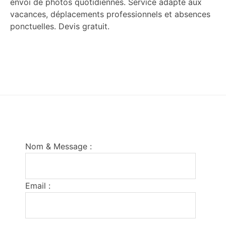
envoi de photos quotidiennes. Service adapté aux
vacances, déplacements professionnels et absences
ponctuelles. Devis gratuit.
Footer
Nom & Message :
Email :