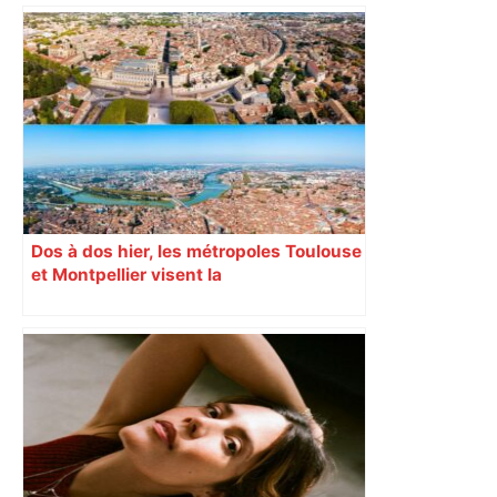
Top 14 : Pau et Toulouse toujours
coleaders, première victoire pour
Perpignan – lanouvellerepublique.fr
Dos à dos hier, les métropoles Toulouse
et Montpellier visent la
complémentarité