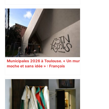
impliqués dans la prostitution
d’adolescentes
Municipales 2026 à Toulouse. « Un mur
moche et sans idée » : François
Piquemal (LFI), un détracteur de plus
du nouvel accueil du musée des
Augustins