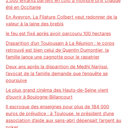
2.000 enfants partent en colo à moindre prix chaque
été en Occitanie
En Aveyron, La Filature Colbert veut redonner de la
valeur à la laine des brebis
le feu est fixé après avoir parcouru 100 hectares
Disparition d’un Toulousain à La Réunion : le corps
retrouvé est bien celui de Quentin Dumontier, la
famille lance une cagnotte pour le rapatrier
Deux ans après la disparition de Medhi Narjissi,
l’avocat de la famille demande que l’enquête se
poursuive
Le plus grand cinéma des Hauts-de-Seine vient
d’ouvrir à Boulogne-Billancourt
Il escroque des enseignes pour plus de 184 000
euros de préjudice : à Toulouse, le président d’une
association d’aide aux sans-abri dépensait l’argent au
poker