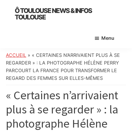
Skip
Skip
Skip
Ô TOULOUSE NEWS & INFOS
to
to
to
TOULOUSE
main
primary
footer
essentiel
content
sidebar
de
Menu
l’actualité
toulousaine
:
ACCUEIL
»
« CERTAINES N’ARRIVAIENT PLUS À SE
info
REGARDER » : LA PHOTOGRAPHE HÉLÈNE PERRY
locale,
PARCOURT LA FRANCE POUR TRANSFORMER LE
société,
REGARD DES FEMMES SUR ELLES-MÊMES
culture,
« Certaines n’arrivaient
politique,
météo,
plus à se regarder » : la
faits
divers
photographe Hélène
et
initiatives