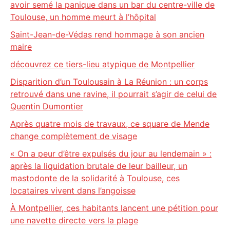
avoir semé la panique dans un bar du centre-ville de
Toulouse, un homme meurt à l’hôpital
Saint-Jean-de-Védas rend hommage à son ancien
maire
découvrez ce tiers-lieu atypique de Montpellier
Disparition d’un Toulousain à La Réunion : un corps
retrouvé dans une ravine, il pourrait s’agir de celui de
Quentin Dumontier
Après quatre mois de travaux, ce square de Mende
change complètement de visage
« On a peur d’être expulsés du jour au lendemain » :
après la liquidation brutale de leur bailleur, un
mastodonte de la solidarité à Toulouse, ces
locataires vivent dans l’angoisse
À Montpellier, ces habitants lancent une pétition pour
une navette directe vers la plage