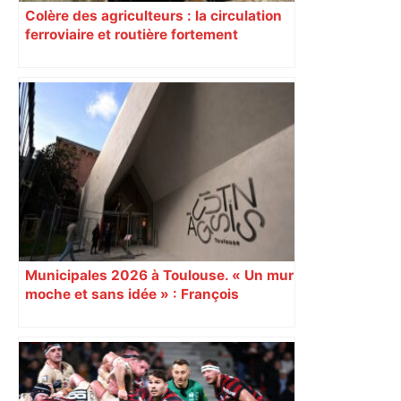
Colère des agriculteurs : la circulation
ferroviaire et routière fortement
perturbée en Haute-Garonne, l’A61
bloquée
Municipales 2026 à Toulouse. « Un mur
moche et sans idée » : François
Piquemal (LFI), un détracteur de plus
du nouvel accueil du musée des
Augustins