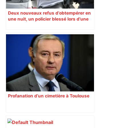
Deux nouveaux refus d’obtempérer en
une nuit, un policier blessé lors d’une
course poursuite dénonce « un
phénomène récurrent »
Profanation d’un cimetière à Toulouse