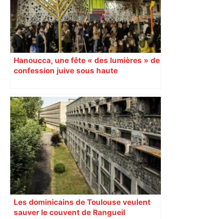
Hanoucca, une fête « des lumières » de
confession juive sous haute
surveillance policière qui a rassemblé
les fidèles au cinéma Pathé Gaumont à
Labège, près de Toulouse
Les dominicains de Toulouse veulent
sauver le couvent de Rangueil