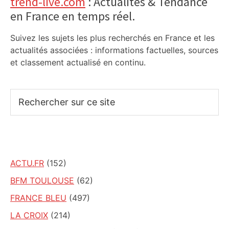
Primary
trend-live.com
: Actualités & Tendance
en France en temps réel.
Sidebar
Suivez les sujets les plus recherchés en France et les
actualités associées : informations factuelles, sources
et classement actualisé en continu.
Rechercher
sur
ce
site
ACTU.FR
(152)
BFM TOULOUSE
(62)
FRANCE BLEU
(497)
LA CROIX
(214)