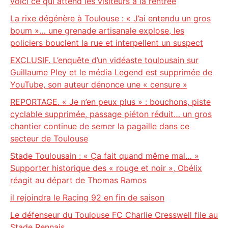
voici ce qui attend les visiteurs à la rentrée
La rixe dégénère à Toulouse : « J’ai entendu un gros
boum »… une grenade artisanale explose, les
policiers bouclent la rue et interpellent un suspect
EXCLUSIF. L’enquête d’un vidéaste toulousain sur
Guillaume Pley et le média Legend est supprimée de
YouTube, son auteur dénonce une « censure »
REPORTAGE. « Je n’en peux plus » : bouchons, piste
cyclable supprimée, passage piéton réduit… un gros
chantier continue de semer la pagaille dans ce
secteur de Toulouse
Stade Toulousain : « Ça fait quand même mal… »
Supporter historique des « rouge et noir », Obélix
réagit au départ de Thomas Ramos
il rejoindra le Racing 92 en fin de saison
Le défenseur du Toulouse FC Charlie Cresswell file au
Stade Rennais