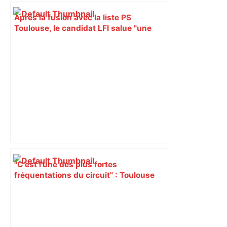
Après la fusion avec la liste PS
Toulouse, le candidat LFI salue "une
dynamique qui nous oblige à la
responsabilité" – Franceinfo
"C’est l’une des plus fortes
fréquentations du circuit" : Toulouse
est-elle la capitale du poker amateur –
ladepeche.fr