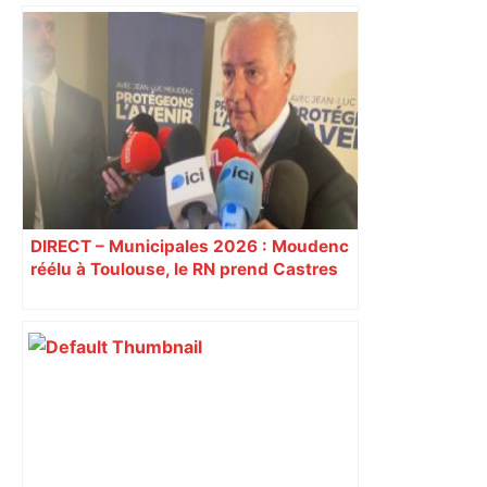
OM : Toulouse, un adversaire qui
réussit au club olympien en Ligue 1 –
La Provence
DIRECT – Municipales 2026 : Moudenc
réélu à Toulouse, le RN prend Castres
et Carcassonne