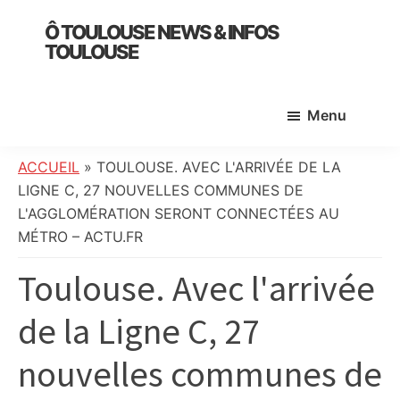
Skip
Skip
Skip
Ô TOULOUSE NEWS & INFOS
to
to
to
TOULOUSE
main
primary
footer
essentiel
content
sidebar
de
Menu
l’actualité
toulousaine
:
ACCUEIL
»
TOULOUSE. AVEC L'ARRIVÉE DE LA
info
LIGNE C, 27 NOUVELLES COMMUNES DE
locale,
L'AGGLOMÉRATION SERONT CONNECTÉES AU
société,
MÉTRO – ACTU.FR
culture,
Toulouse. Avec l'arrivée
politique,
météo,
de la Ligne C, 27
faits
divers
nouvelles communes de
et
initiatives