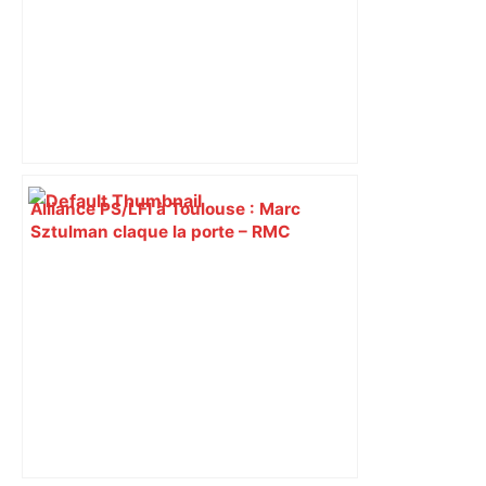
Alliance PS/LFI à Toulouse : Marc
Sztulman claque la porte – RMC