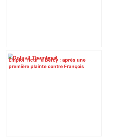
Emploi "fictif" à Bercy : après une
première plainte contre François
Piquemal (LFI), Jean-Luc Moudenc, le
maire de Toulouse, vise un opposant
politique – ladepeche.fr