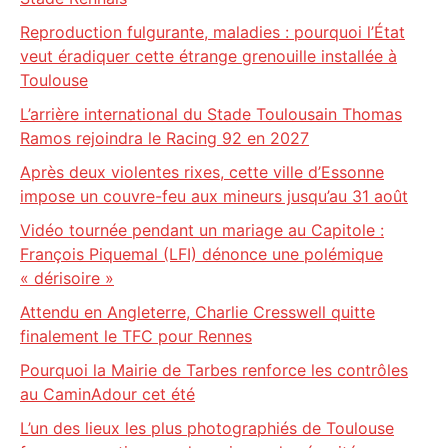
Reproduction fulgurante, maladies : pourquoi l’État
veut éradiquer cette étrange grenouille installée à
Toulouse
L’arrière international du Stade Toulousain Thomas
Ramos rejoindra le Racing 92 en 2027
Après deux violentes rixes, cette ville d’Essonne
impose un couvre-feu aux mineurs jusqu’au 31 août
Vidéo tournée pendant un mariage au Capitole :
François Piquemal (LFI) dénonce une polémique
« dérisoire »
Attendu en Angleterre, Charlie Cresswell quitte
finalement le TFC pour Rennes
Pourquoi la Mairie de Tarbes renforce les contrôles
au CaminAdour cet été
L’un des lieux les plus photographiés de Toulouse