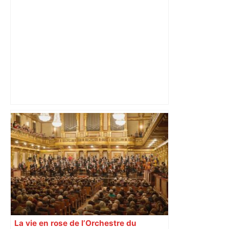
ladepeche.fr
"C’est l’occasion de tous se retrouver" :
l’influenceur des cités organise la
première foire du Mirail à Toulouse –
ladepeche.fr
La vie en rose de l’Orchestre du