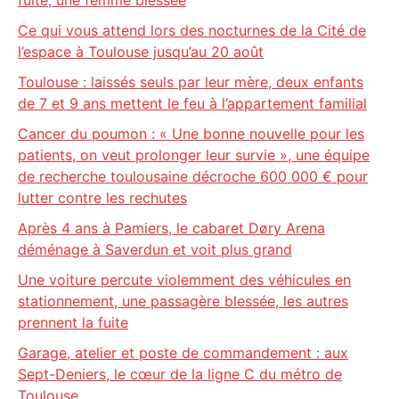
fuite, une femme blessée
Ce qui vous attend lors des nocturnes de la Cité de
l’espace à Toulouse jusqu’au 20 août
Toulouse : laissés seuls par leur mère, deux enfants
de 7 et 9 ans mettent le feu à l’appartement familial
Cancer du poumon : « Une bonne nouvelle pour les
patients, on veut prolonger leur survie », une équipe
de recherche toulousaine décroche 600 000 € pour
lutter contre les rechutes
Après 4 ans à Pamiers, le cabaret Døry Arena
déménage à Saverdun et voit plus grand
Une voiture percute violemment des véhicules en
stationnement, une passagère blessée, les autres
prennent la fuite
Garage, atelier et poste de commandement : aux
Sept-Deniers, le cœur de la ligne C du métro de
Toulouse