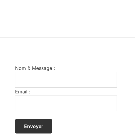
Footer
Nom & Message :
Email :