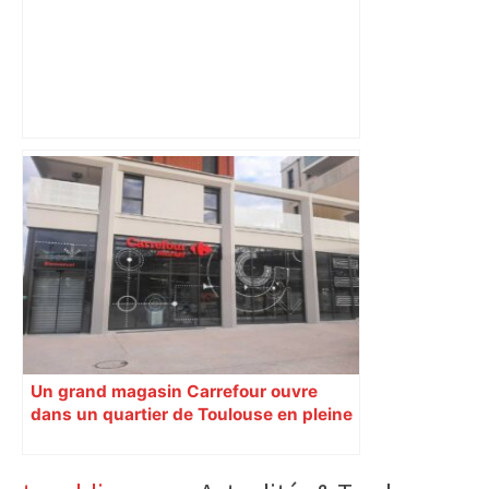
Un OVNI a traversé le ciel ces derniers
jours ! Un OVNI ? Vraiment ??? –
francebleu.fr
Un grand magasin Carrefour ouvre
dans un quartier de Toulouse en pleine
mutation