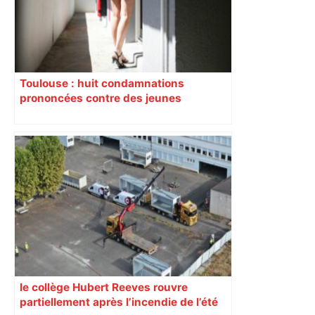
Toulouse : huit condamnations
prononcées contre des jeunes
impliqués dans la prostitution
d’adolescentes
le collège Hubert Reeves rouvre
partiellement après l’incendie de l’été