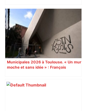
Municipales 2026 à Toulouse. « Un mur
moche et sans idée » : François
Piquemal (LFI), un détracteur de plus
du nouvel accueil du musée des
Augustins