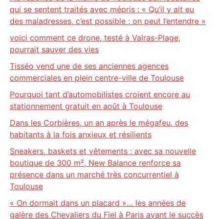
qui se sentent traités avec mépris : « Qu’il y ait eu
des maladresses, c’est possible ; on peut l’entendre »
voici comment ce drone, testé à Valras-Plage,
pourrait sauver des vies
Tisséo vend une de ses anciennes agences
commerciales en plein centre-ville de Toulouse
Pourquoi tant d’automobilistes croient encore au
stationnement gratuit en août à Toulouse
Dans les Corbières, un an après le mégafeu, des
habitants à la fois anxieux et résilients
Sneakers, baskets et vêtements : avec sa nouvelle
boutique de 300 m², New Balance renforce sa
présence dans un marché très concurrentiel à
Toulouse
« On dormait dans un placard »… les années de
galère des Chevaliers du Fiel à Paris avant le succès