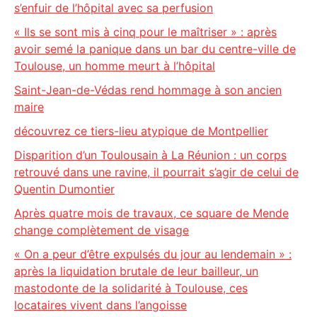
s’enfuir de l’hôpital avec sa perfusion
« Ils se sont mis à cinq pour le maîtriser » : après
avoir semé la panique dans un bar du centre-ville de
Toulouse, un homme meurt à l’hôpital
Saint-Jean-de-Védas rend hommage à son ancien
maire
découvrez ce tiers-lieu atypique de Montpellier
Disparition d’un Toulousain à La Réunion : un corps
retrouvé dans une ravine, il pourrait s’agir de celui de
Quentin Dumontier
Après quatre mois de travaux, ce square de Mende
change complètement de visage
« On a peur d’être expulsés du jour au lendemain » :
après la liquidation brutale de leur bailleur, un
mastodonte de la solidarité à Toulouse, ces
locataires vivent dans l’angoisse