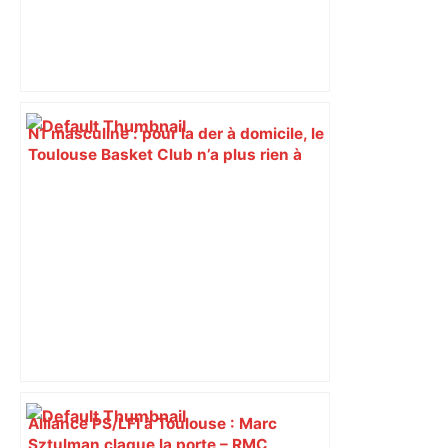
N1 masculine : pour la der à domicile, le
Toulouse Basket Club n’a plus rien à
perdre face à Boulogne qui a tout à
gagner en vue du play-off –
ladepeche.fr
Alliance PS/LFI à Toulouse : Marc
Sztulman claque la porte – RMC