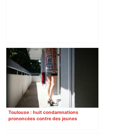
Près de Toulouse : dans cette zone
économique, un axe majeur va être
fermé en fin de soirée, voici les
déviations – Actu.fr
Toulouse : huit condamnations
prononcées contre des jeunes
impliqués dans la prostitution
d’adolescentes