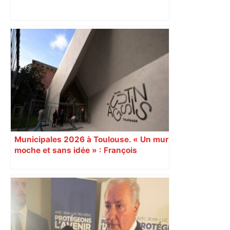
« Rien d'inquiétant » pour Guillaume
Restes, le gardien de Toulouse, après
sa sortie à Metz – L'Équipe
Municipales 2026 à Toulouse. « Un mur
moche et sans idée » : François
Piquemal (LFI), un détracteur de plus
du nouvel accueil du musée des
Augustins