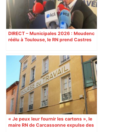
DIRECT – Municipales 2026 : Moudenc
réélu à Toulouse, le RN prend Castres
et Carcassonne
« Je peux leur fournir les cartons », le
maire RN de Carcassonne expulse des
syndicats