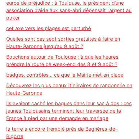
euros de préjudice : à Toulouse, le président d’une
association d’aide aux sans-abri dépensait l’argent au
poker
cet axe vers les plages est perturbé
Quelles sont ces sept sorties gratuites à faire en
Haute-Garonne jusqu’au 9 août ?
Bouchons autour de Toulouse : à quelles heures
prendre la route ce week-end des 8 et 9 août ?
badges, contrôles… ce que la Mairie met en place
Découvrez les plus beaux itinéraires de randonnée en
Haute-Garonne
Ils avaient caché les bagues dans leur sac à dos : ces
jeunes Toulousains terminent leur traversée de la
France à pied par une demande en mariage
la terre a encore tremblé près de Bagnères-de-
Bigorre