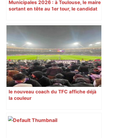
Municipales 2026 : à Toulouse, le maire
sortant en tête au 1er tour, le candidat
insoumis crée la surprise
le nouveau coach du TFC affiche déjà
la couleur