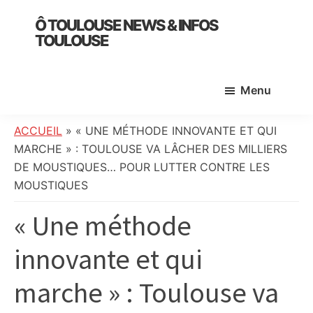
Skip
Skip
Skip
Ô TOULOUSE NEWS & INFOS
to
to
to
TOULOUSE
main
primary
footer
essentiel
content
sidebar
de
Menu
l’actualité
toulousaine
:
ACCUEIL
»
« UNE MÉTHODE INNOVANTE ET QUI
info
MARCHE » : TOULOUSE VA LÂCHER DES MILLIERS
locale,
DE MOUSTIQUES… POUR LUTTER CONTRE LES
société,
MOUSTIQUES
culture,
« Une méthode
politique,
météo,
innovante et qui
faits
divers
marche » : Toulouse va
et
initiatives