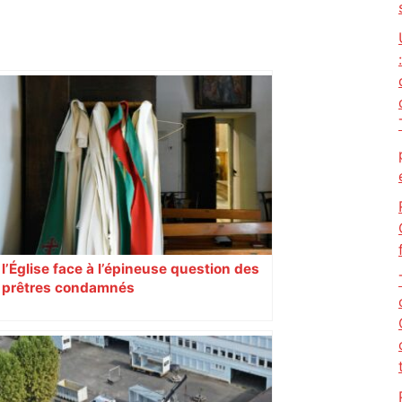
l’Église face à l’épineuse question des
prêtres condamnés