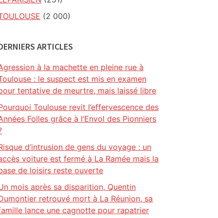
TOULOUSE
(2 000)
DERNIERS ARTICLES
Agression à la machette en pleine rue à
Toulouse : le suspect est mis en examen
pour tentative de meurtre, mais laissé libre
Pourquoi Toulouse revit l’effervescence des
Années Folles grâce à l’Envol des Pionniers
?
Risque d’intrusion de gens du voyage : un
accès voiture est fermé à La Ramée mais la
base de loisirs reste ouverte
Un mois après sa disparition, Quentin
Dumontier retrouvé mort à La Réunion, sa
famille lance une cagnotte pour rapatrier