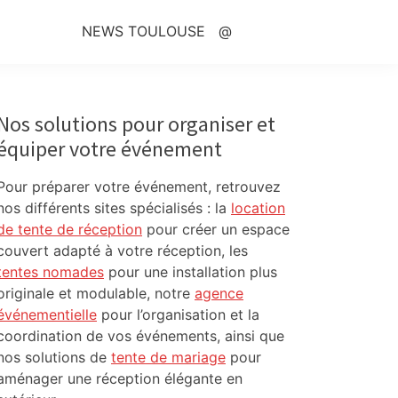
NEWS TOULOUSE
@
Primary
Sidebar
Nos solutions pour organiser et
équiper votre événement
Pour préparer votre événement, retrouvez
nos différents sites spécialisés : la
location
de tente de réception
pour créer un espace
couvert adapté à votre réception, les
tentes nomades
pour une installation plus
originale et modulable, notre
agence
événementielle
pour l’organisation et la
coordination de vos événements, ainsi que
nos solutions de
tente de mariage
pour
aménager une réception élégante en