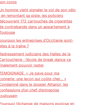
son corps
Un homme vient signaler le vol de son vélo
: en remontant sa piste, les policiers
découvrent 172 cartouches de cigarettes
de contrebande dans un appartement à
Toulouse
pourquoi les entreprises d’Occitanie sont-
elles à la traîne ?
Redressement judiciaire des Halles de la
Cartoucherie : l’école de break dance va
finalement pouvoir rester
TEMOIGNAGE. « Je paye pour ma
connerie, une leçon qui coûte cher… »
Condamné dans le dossier Athanor, les
confessions d’un chef d’entreprise
toulousain
Pourquoi l’échange de maisons explose en