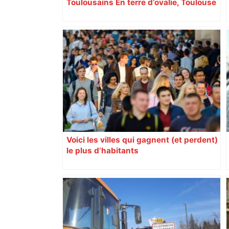
Toulousains En terre d’ovalie, Toulouse
est capitale avec son club, le Stade
toulousain, accumulant les titres, mais
revendiquant surtout son art du jeu en
mouvement, vif et spectaculaire.
Décryptage. Série (4 / 10)
Voici les villes qui gagnent (et perdent)
le plus d’habitants