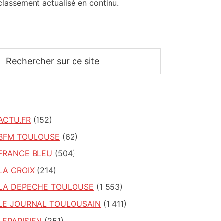
classement actualisé en continu.
Rechercher
sur
ce
site
ACTU.FR
(152)
BFM TOULOUSE
(62)
FRANCE BLEU
(504)
LA CROIX
(214)
LA DEPECHE TOULOUSE
(1 553)
LE JOURNAL TOULOUSAIN
(1 411)
LEPARISIEN
(251)