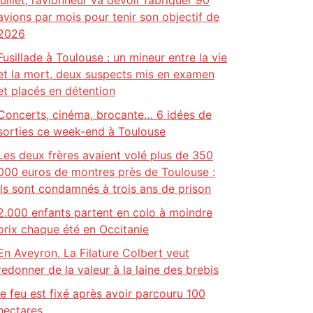
juillet, l’avionneur va devoir fabriquer 90
avions par mois pour tenir son objectif de
2026
Fusillade à Toulouse : un mineur entre la vie
et la mort, deux suspects mis en examen
et placés en détention
Concerts, cinéma, brocante… 6 idées de
sorties ce week-end à Toulouse
Les deux frères avaient volé plus de 350
000 euros de montres près de Toulouse :
ils sont condamnés à trois ans de prison
2.000 enfants partent en colo à moindre
prix chaque été en Occitanie
En Aveyron, La Filature Colbert veut
redonner de la valeur à la laine des brebis
le feu est fixé après avoir parcouru 100
hectares