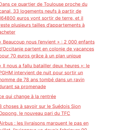
Dans ce quartier de Toulouse proche du
canal, 33 logements neufs à partir de
164800 euros vont sortir de terre, et il
reste plusieurs tailles d’appartements à
acheter
« Beaucoup nous l’envient » : 2 000 enfants
d’Occitanie partent en colonie de vacances
pour 70 euros grâce à un plan unique
« Il nous a fallu batailler deux heures »: le
PGHM intervient de nuit pour sortir un
homme de 78 ans tombé dans un ravin
durant sa promenade
ce qui change à la rentrée
3 choses à savoir sur le Suédois Sion
Oppong, le nouveau pari du TFC
Airbus : les livraisons marquent le pas en