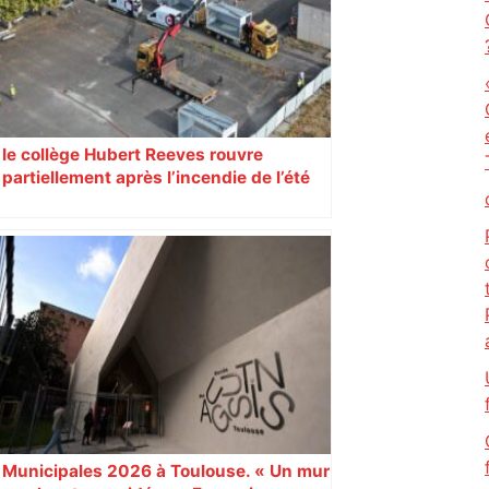
le collège Hubert Reeves rouvre
partiellement après l’incendie de l’été
Municipales 2026 à Toulouse. « Un mur