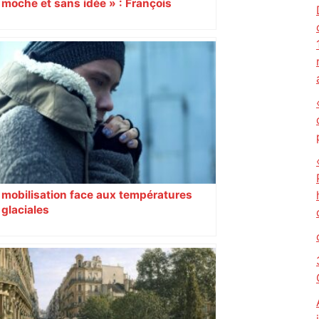
moche et sans idée » : François
Piquemal (LFI), un détracteur de plus
du nouvel accueil du musée des
Augustins
mobilisation face aux températures
glaciales