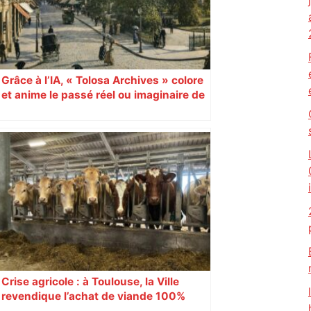
Grâce à l’IA, « Tolosa Archives » colore
et anime le passé réel ou imaginaire de
Toulouse
Crise agricole : à Toulouse, la Ville
revendique l’achat de viande 100%
Sud-Ouest pour les cantines