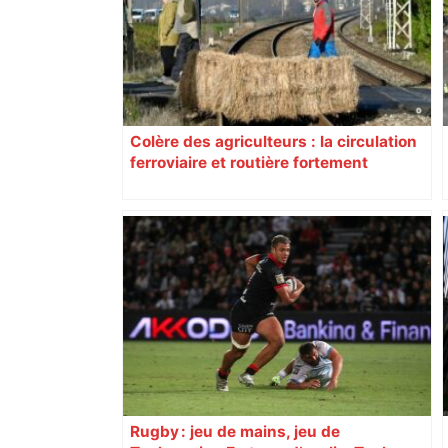
Colère des agriculteurs : la circulation
ferroviaire et routière fortement
perturbée en Haute-Garonne, l’A61
bloquée
Rugby : jeu de mains, jeu de