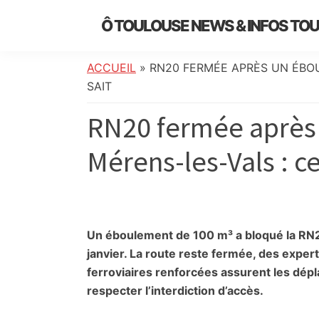
Skip
Skip
Skip
Skip
Ô TOULOUSE NEWS & INFOS TO
to
to
to
to
essentiel
primary
main
primary
footer
de
navigation
content
sidebar
ACCUEIL
»
RN20 FERMÉE APRÈS UN ÉBOU
l’actualité
SAIT
toulousaine
RN20 fermée après
:
info
Mérens-les-Vals : ce
locale,
société,
culture,
politique,
météo,
Un éboulement de 100 m³ a bloqué la RN2
faits
janvier. La route reste fermée, des experts 
divers
ferroviaires renforcées assurent les dépl
et
respecter l’interdiction d’accès.
initiatives