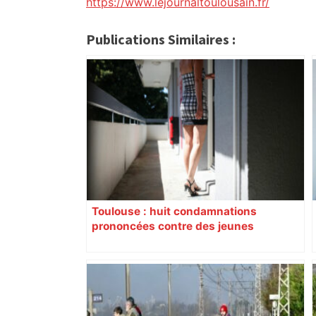
https://www.lejournaltoulousain.fr/
Publications Similaires :
Toulouse : huit condamnations
prononcées contre des jeunes
impliqués dans la prostitution
d’adolescentes