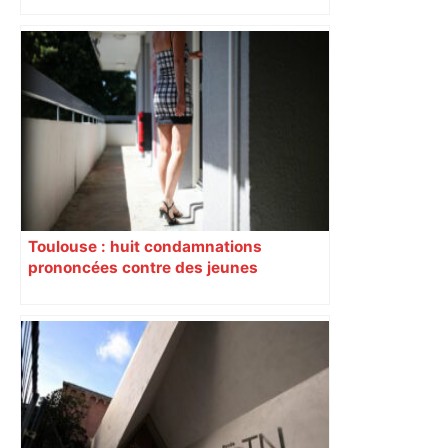
bloquée
Toulouse : huit condamnations
prononcées contre des jeunes
impliqués dans la prostitution
d’adolescentes