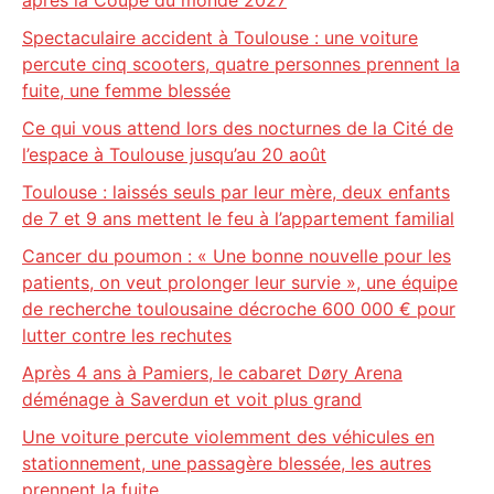
après la Coupe du monde 2027
Spectaculaire accident à Toulouse : une voiture
percute cinq scooters, quatre personnes prennent la
fuite, une femme blessée
Ce qui vous attend lors des nocturnes de la Cité de
l’espace à Toulouse jusqu’au 20 août
Toulouse : laissés seuls par leur mère, deux enfants
de 7 et 9 ans mettent le feu à l’appartement familial
Cancer du poumon : « Une bonne nouvelle pour les
patients, on veut prolonger leur survie », une équipe
de recherche toulousaine décroche 600 000 € pour
lutter contre les rechutes
Après 4 ans à Pamiers, le cabaret Døry Arena
déménage à Saverdun et voit plus grand
Une voiture percute violemment des véhicules en
stationnement, une passagère blessée, les autres
prennent la fuite