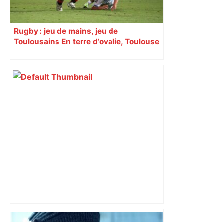
Rugby : jeu de mains, jeu de
Toulousains En terre d’ovalie, Toulouse
est capitale avec son club, le Stade
toulousain, accumulant les titres, mais
revendiquant surtout son art du jeu en
mouvement, vif et spectaculaire.
Décryptage. Série (4 / 10)