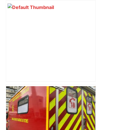
soutient depuis deux ans des
centaines de projets à vocation sociale.
Exemple à Toulouse et à Tarbes, avec
l’escalade qui espère dépasser le mur
d’indifférence des quartiers populaires.
Reportage
Le trentenaire blessé par balles à
Toulouse vendait du protoxyde d'azote
: les pistes des enquêteurs – Actu.fr