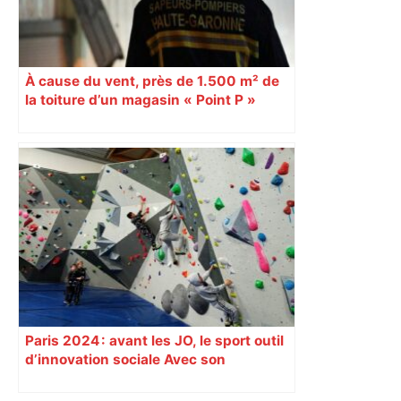
À cause du vent, près de 1.500 m² de
la toiture d’un magasin « Point P »
s’effondrent à Toulouse
Paris 2024 : avant les JO, le sport outil
d’innovation sociale Avec son
programme « Impact 2024 », le Comité
d’organisation des Jeux de Paris