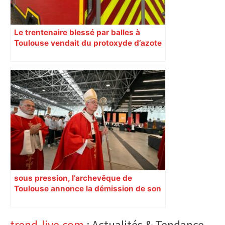
Le trentenaire blessé par balles à
Toulouse vendait du protoxyde d’azote
: les pistes des enquêteurs
sous pression, l’archevêque de
Toulouse annonce la démission de son
chancelier
trend-live.com
: Actualités & Tendance