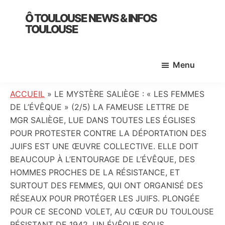
Skip
Skip
Skip
Ô TOULOUSE NEWS & INFOS
to
to
to
TOULOUSE
main
primary
footer
essentiel
content
sidebar
de
Menu
l’actualité
toulousaine
:
ACCUEIL
»
LE MYSTÈRE SALIÈGE : « LES FEMMES
info
DE L’ÉVÊQUE » (2/5) LA FAMEUSE LETTRE DE
locale,
MGR SALIÈGE, LUE DANS TOUTES LES ÉGLISES
société,
POUR PROTESTER CONTRE LA DÉPORTATION DES
culture,
JUIFS EST UNE ŒUVRE COLLECTIVE. ELLE DOIT
politique,
BEAUCOUP À L’ENTOURAGE DE L’ÉVÊQUE, DES
météo,
HOMMES PROCHES DE LA RÉSISTANCE, ET
faits
SURTOUT DES FEMMES, QUI ONT ORGANISÉ DES
divers
RÉSEAUX POUR PROTÉGER LES JUIFS. PLONGÉE
et
POUR CE SECOND VOLET, AU CŒUR DU TOULOUSE
initiatives
RÉSISTANT DE 1942. UN ÉVÊQUE SOUS