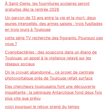
À Saint-Denis, les fournitures scolaires seront
gratuites dès la rentrée 2026
Un garçon de 13 ans entre la vie et la mort, deux
jeunes interpellés, des armes saisies : trois fusillades
en trois jours à Toulouse
cette série TV recherche des figurants. Pourquoi pas
vous ?
Cyanobactéries : des soupçons dans un étang de
Toulouse, un appel à la vigilance relayé sur les
réseaux sociaux
On le croyait abandonné… ce projet de centrale
photovoltaïque près de Toulouse refait surface
Des chercheurs toulousains font une découverte
inquiétante : la péninsule Antarctique fond deux fois
plus vite que prévu
voici pourquoi le retour prend du temps