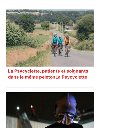
véritable gruyère…
La Psycyclette, patients et soignants
dans le même peloton​​​​​​ La Psycyclette
est une randonnée à vélo de plus de
1000 kilomètres mêlant des personnes
vivant avec des troubles psychiques,
des soignants et des cyclotouristes.
« La Croix » a participé en septembre à
sa septième édition, du Mont-Saint-
Michel à Toulouse.