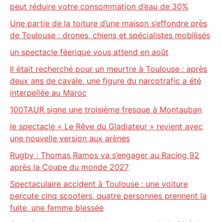
peut réduire votre consommation d’eau de 30%
Une partie de la toiture d’une maison s’effondre près
de Toulouse : drones, chiens et spécialistes mobilisés
un spectacle féerique vous attend en août
Il était recherché pour un meurtre à Toulouse : après
deux ans de cavale, une figure du narcotrafic a été
interpellée au Maroc
100TAUR signe une troisième fresque à Montauban
le spectacle « Le Rêve du Gladiateur » revient avec
une nouvelle version aux arènes
Rugby : Thomas Ramos va s’engager au Racing 92
après la Coupe du monde 2027
Spectaculaire accident à Toulouse : une voiture
percute cinq scooters, quatre personnes prennent la
fuite, une femme blessée