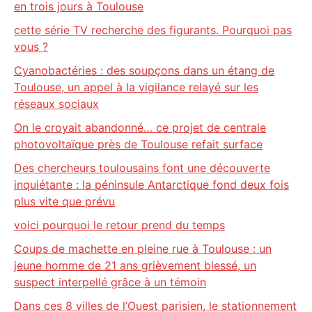
en trois jours à Toulouse
cette série TV recherche des figurants. Pourquoi pas
vous ?
Cyanobactéries : des soupçons dans un étang de
Toulouse, un appel à la vigilance relayé sur les
réseaux sociaux
On le croyait abandonné… ce projet de centrale
photovoltaïque près de Toulouse refait surface
Des chercheurs toulousains font une découverte
inquiétante : la péninsule Antarctique fond deux fois
plus vite que prévu
voici pourquoi le retour prend du temps
Coups de machette en pleine rue à Toulouse : un
jeune homme de 21 ans grièvement blessé, un
suspect interpellé grâce à un témoin
Dans ces 8 villes de l’Ouest parisien, le stationnement