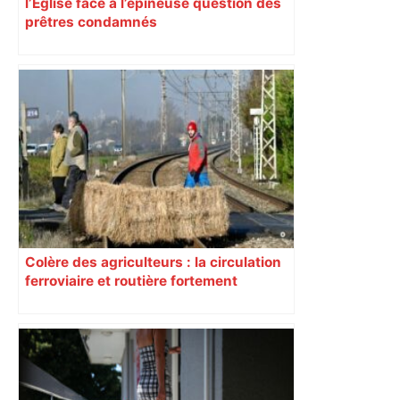
l’Église face à l’épineuse question des
prêtres condamnés
Colère des agriculteurs : la circulation
ferroviaire et routière fortement
perturbée en Haute-Garonne, l’A61
bloquée