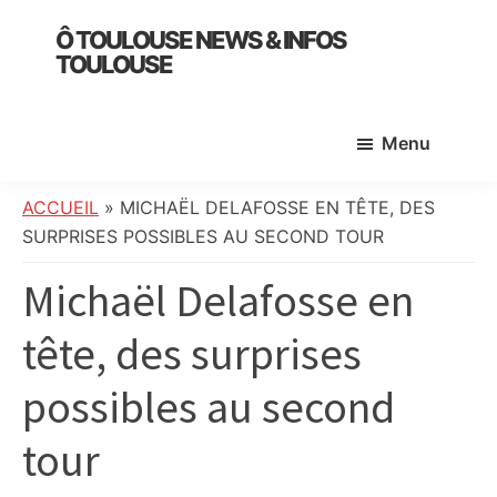
Skip
Skip
Skip
Ô TOULOUSE NEWS & INFOS
to
to
to
TOULOUSE
main
primary
footer
essentiel
content
sidebar
de
Menu
l’actualité
toulousaine
:
ACCUEIL
»
MICHAËL DELAFOSSE EN TÊTE, DES
info
SURPRISES POSSIBLES AU SECOND TOUR
locale,
Michaël Delafosse en
société,
culture,
tête, des surprises
politique,
météo,
possibles au second
faits
divers
tour
et
initiatives