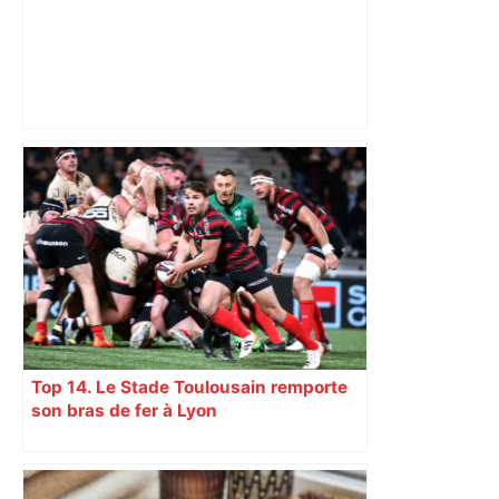
Le trentenaire blessé par balles à
Toulouse vendait du protoxyde d'azote
: les pistes des enquêteurs – Actu.fr
Top 14. Le Stade Toulousain remporte
son bras de fer à Lyon