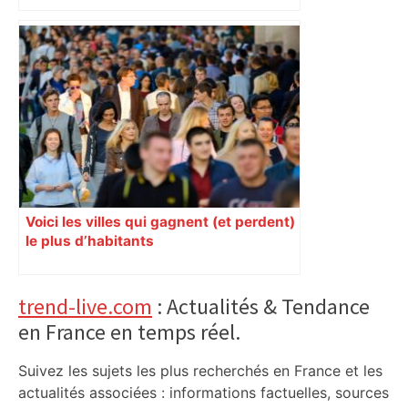
Voici les villes qui gagnent (et perdent)
le plus d’habitants
Primary
trend-live.com
: Actualités & Tendance
en France en temps réel.
Sidebar
Suivez les sujets les plus recherchés en France et les
actualités associées : informations factuelles, sources