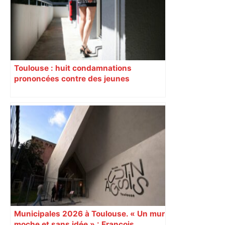
Toulouse : huit condamnations
prononcées contre des jeunes
impliqués dans la prostitution
d’adolescentes
Municipales 2026 à Toulouse. « Un mur
moche et sans idée » : François