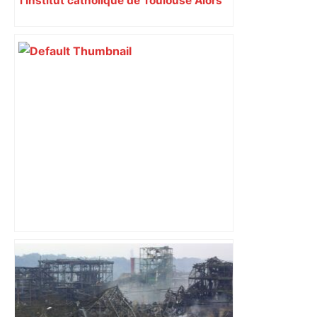
l’Institut catholique de Toulouse Alors
que certains mettent en cause la
gestion du recteur Luc-Thomas
Somme, une réunion annuelle des
évêques protecteurs de l’Institut
catholique de Toulouse (ICT) envisage
jeudi 12 octobre de l’avenir de
l’institution.
Au cœur du quotidien d'une infirmière
du CHU de Toulouse – Sud Radio