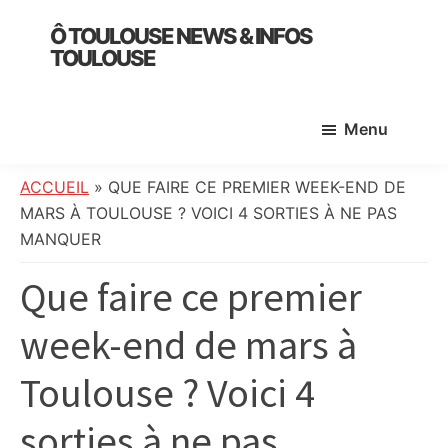
Skip
Skip
Skip
Ô TOULOUSE NEWS & INFOS
to
to
to
TOULOUSE
main
primary
footer
essentiel
content
sidebar
de
Menu
l’actualité
toulousaine
:
ACCUEIL
»
QUE FAIRE CE PREMIER WEEK-END DE
info
MARS À TOULOUSE ? VOICI 4 SORTIES À NE PAS
locale,
MANQUER
société,
Que faire ce premier
culture,
politique,
week-end de mars à
météo,
faits
Toulouse ? Voici 4
divers
et
sorties à ne pas
initiatives