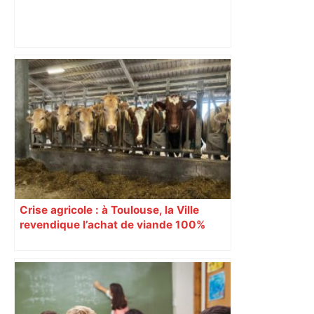
Top 14: comment Perpignan a une
nouvelle fois fait tomber Toulouse? –
RMC Sport
Crise agricole : à Toulouse, la Ville
revendique l’achat de viande 100%
Sud-Ouest pour les cantines