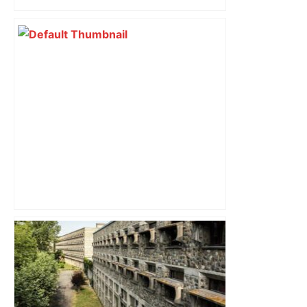
phénomène récurrent »
Les ouvriers de l'usine Fibre Excellence
se mobilisent à Toulouse contre la
fermeture de l'entreprise dans le
Comminges – francebleu.fr