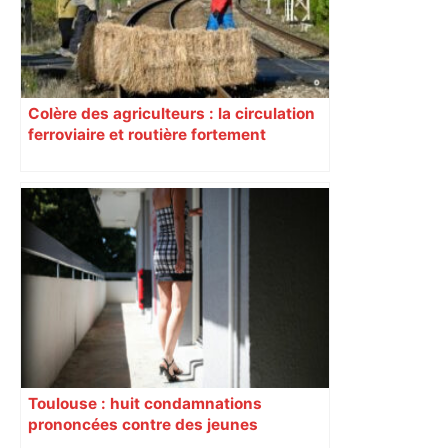
Colère des agriculteurs : la circulation
ferroviaire et routière fortement
perturbée en Haute-Garonne, l’A61
bloquée
Toulouse : huit condamnations
prononcées contre des jeunes
impliqués dans la prostitution