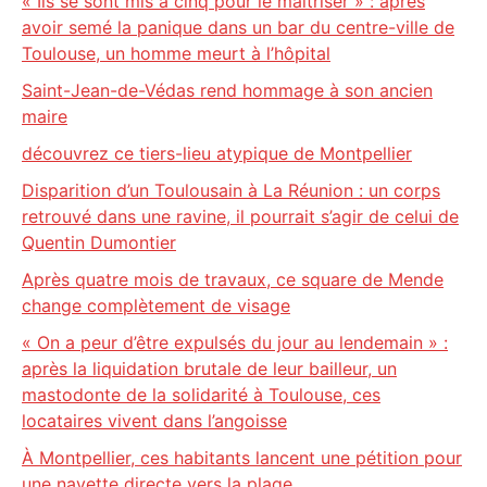
« Ils se sont mis à cinq pour le maîtriser » : après
avoir semé la panique dans un bar du centre-ville de
Toulouse, un homme meurt à l’hôpital
Saint-Jean-de-Védas rend hommage à son ancien
maire
découvrez ce tiers-lieu atypique de Montpellier
Disparition d’un Toulousain à La Réunion : un corps
retrouvé dans une ravine, il pourrait s’agir de celui de
Quentin Dumontier
Après quatre mois de travaux, ce square de Mende
change complètement de visage
« On a peur d’être expulsés du jour au lendemain » :
après la liquidation brutale de leur bailleur, un
mastodonte de la solidarité à Toulouse, ces
locataires vivent dans l’angoisse
À Montpellier, ces habitants lancent une pétition pour
une navette directe vers la plage