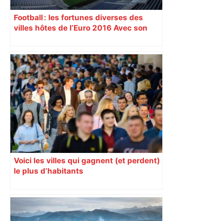
Football : les fortunes diverses des
villes hôtes de l’Euro 2016 Avec son
nouveau « Grand Stade » inauguré
samedi 9 janvier, Lyon se prépare à
vivre un Euro exaltant grâce à un tirage
au sort favorable. Toutes les cités n’ont
pas été aussi gâtées.
Voici les villes qui gagnent (et perdent)
le plus d’habitants