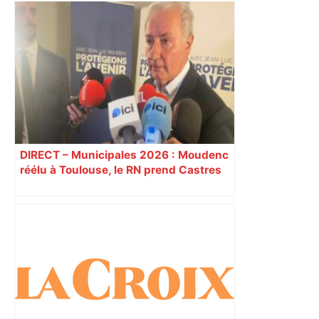
"C’est l’une des plus fortes
fréquentations du circuit" : Toulouse
est-elle la capitale du poker amateur –
ladepeche.fr
DIRECT – Municipales 2026 : Moudenc
réélu à Toulouse, le RN prend Castres
et Carcassonne