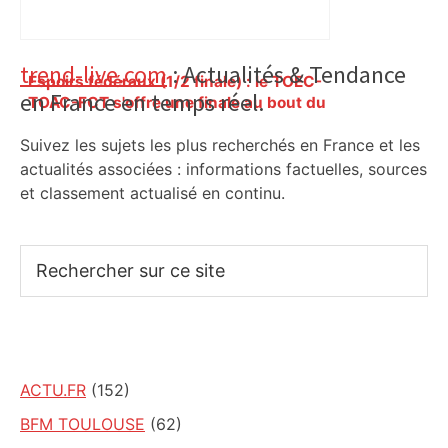
Primary
trend-live.com
: Actualités & Tendance
Espoirs fédéraux (1/2 finale) : le TOEC-
en France en temps réel.
Sidebar
TOAC-FCT s'offre une finale au bout du
suspense – ladepeche.fr
Suivez les sujets les plus recherchés en France et les
actualités associées : informations factuelles, sources
et classement actualisé en continu.
Rechercher
sur
ce
site
ACTU.FR
(152)
BFM TOULOUSE
(62)