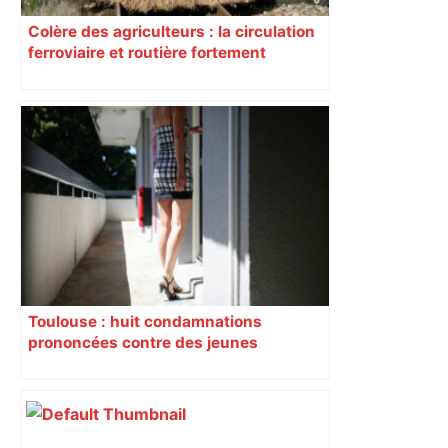
Colère des agriculteurs : la circulation
ferroviaire et routière fortement
perturbée en Haute-Garonne, l’A61
bloquée
Toulouse : huit condamnations
prononcées contre des jeunes
impliqués dans la prostitution
d’adolescentes