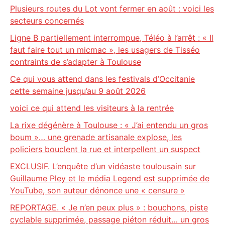
Plusieurs routes du Lot vont fermer en août : voici les
secteurs concernés
Ligne B partiellement interrompue, Téléo à l’arrêt : « Il
faut faire tout un micmac », les usagers de Tisséo
contraints de s’adapter à Toulouse
Ce qui vous attend dans les festivals d’Occitanie
cette semaine jusqu’au 9 août 2026
voici ce qui attend les visiteurs à la rentrée
La rixe dégénère à Toulouse : « J’ai entendu un gros
boum »… une grenade artisanale explose, les
policiers bouclent la rue et interpellent un suspect
EXCLUSIF. L’enquête d’un vidéaste toulousain sur
Guillaume Pley et le média Legend est supprimée de
YouTube, son auteur dénonce une « censure »
REPORTAGE. « Je n’en peux plus » : bouchons, piste
cyclable supprimée, passage piéton réduit… un gros