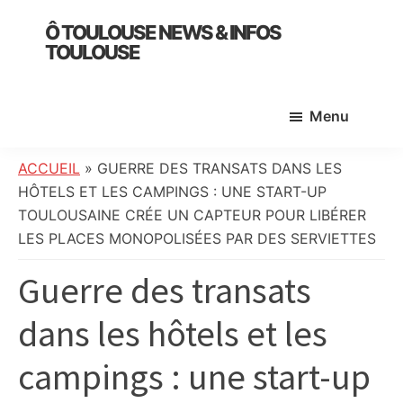
Skip
Skip
Skip
Ô TOULOUSE NEWS & INFOS
to
to
to
TOULOUSE
main
primary
footer
essentiel
content
sidebar
de
Menu
l’actualité
toulousaine
:
ACCUEIL
»
GUERRE DES TRANSATS DANS LES
info
HÔTELS ET LES CAMPINGS : UNE START-UP
locale,
TOULOUSAINE CRÉE UN CAPTEUR POUR LIBÉRER
société,
LES PLACES MONOPOLISÉES PAR DES SERVIETTES
culture,
Guerre des transats
politique,
météo,
dans les hôtels et les
faits
divers
campings : une start-up
et
initiatives