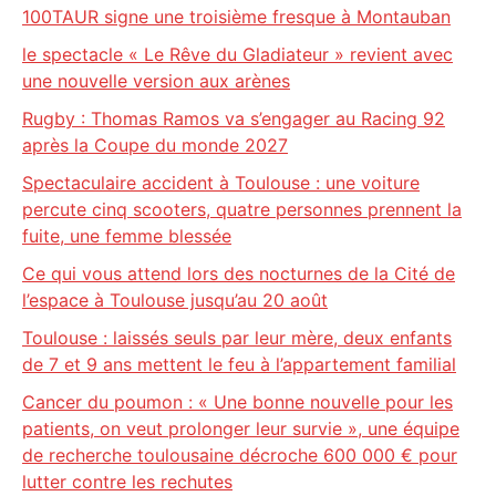
100TAUR signe une troisième fresque à Montauban
le spectacle « Le Rêve du Gladiateur » revient avec
une nouvelle version aux arènes
Rugby : Thomas Ramos va s’engager au Racing 92
après la Coupe du monde 2027
Spectaculaire accident à Toulouse : une voiture
percute cinq scooters, quatre personnes prennent la
fuite, une femme blessée
Ce qui vous attend lors des nocturnes de la Cité de
l’espace à Toulouse jusqu’au 20 août
Toulouse : laissés seuls par leur mère, deux enfants
de 7 et 9 ans mettent le feu à l’appartement familial
Cancer du poumon : « Une bonne nouvelle pour les
patients, on veut prolonger leur survie », une équipe
de recherche toulousaine décroche 600 000 € pour
lutter contre les rechutes