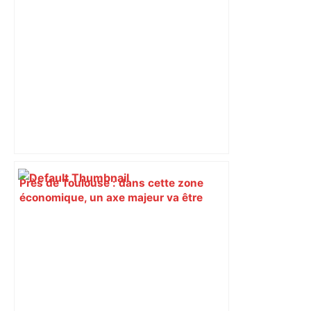
Près de Toulouse : dans cette zone
économique, un axe majeur va être
fermé en fin de soirée, voici les
déviations – Actu.fr