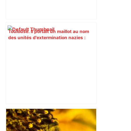
Toulouse. Il portait un maillot au nom
des unités d'extermination nazies :
"Vous affichez : mort aux juifs !" –
Actu.fr
Il ouvre son "QG des chiens heureux" :
une crèche canine et un lieu de
socialisation pour les maîtres en plein