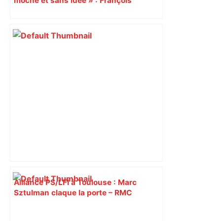
moche et sans idée » : François
Piquemal (LFI), un détracteur de plus
du nouvel accueil du musée des
Augustins
Alliance PS/LFI à Toulouse : Marc
Sztulman claque la porte – RMC