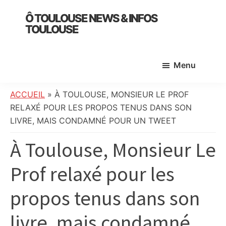
Skip
Skip
Skip
Ô TOULOUSE NEWS & INFOS
to
to
to
TOULOUSE
main
primary
footer
essentiel
content
sidebar
de
Menu
l’actualité
toulousaine
:
ACCUEIL
»
À TOULOUSE, MONSIEUR LE PROF
info
RELAXÉ POUR LES PROPOS TENUS DANS SON
locale,
LIVRE, MAIS CONDAMNÉ POUR UN TWEET
société,
À Toulouse, Monsieur Le
culture,
politique,
Prof relaxé pour les
météo,
faits
propos tenus dans son
divers
et
livre, mais condamné
initiatives