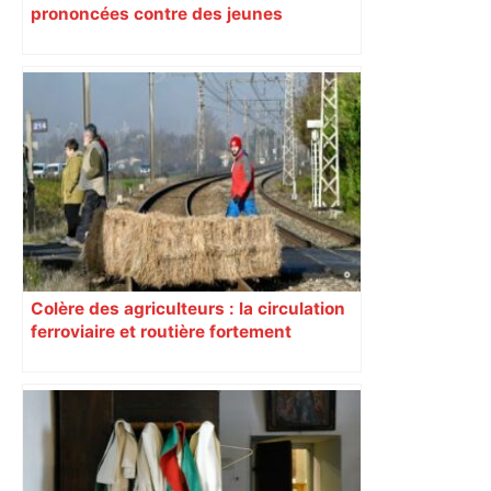
prononcées contre des jeunes
impliqués dans la prostitution
d’adolescentes
Colère des agriculteurs : la circulation
ferroviaire et routière fortement
perturbée en Haute-Garonne, l’A61
bloquée