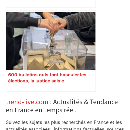
et Carcassonne
600 bulletins nuls font basculer les
élections, la justice saisie
Primary
trend-live.com
: Actualités & Tendance
en France en temps réel.
Sidebar
Suivez les sujets les plus recherchés en France et les
actualités associées : informations factuelles, sources