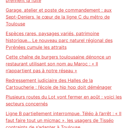
prennent la fuite
Garage, atelier et poste de commandement : aux
Sept-Deniers, le cœur de la ligne C du métro de
Toulouse
Espèces rares, paysages variés, patrimoine
historique… Le nouveau parc naturel régional des
Pyrénées cumule les attraits
Cette chaîne de burgers toulousaine dénonce un
restaurant utilisant son nom au Maroc : « Il
n’appartient pas à notre réseau »
Redressement judiciaire des Halles de la
Cartoucherie : l’école de hip hop doit déménager
Plusieurs routes du Lot vont fermer en août : voici les
secteurs concernés
Ligne B partiellement interrompue, Téléo à l’arrêt : « Il
faut faire tout un micmac », les usagers de Tisséo
contraints de s’adapter à Toulouse