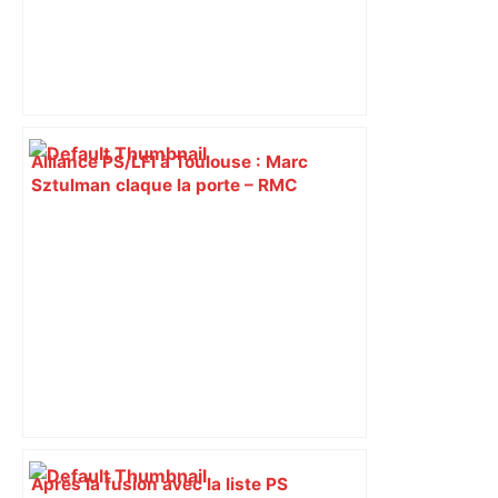
Alliance PS/LFI à Toulouse : Marc
Sztulman claque la porte – RMC
Après la fusion avec la liste PS