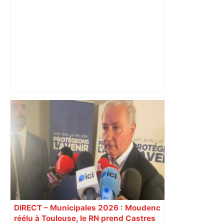
« Si ça ferme, ça va laisser un vide » : à
Toulouse, les étudiants inquiets pour
l'avenir de la librairie Gibert – Actu.fr
DIRECT – Municipales 2026 : Moudenc
réélu à Toulouse, le RN prend Castres