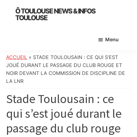
Skip
Skip
Skip
Ô TOULOUSE NEWS & INFOS
to
to
to
TOULOUSE
main
primary
footer
essentiel
content
sidebar
de
Menu
l’actualité
toulousaine
:
ACCUEIL
»
STADE TOULOUSAIN : CE QUI S’EST
info
JOUÉ DURANT LE PASSAGE DU CLUB ROUGE ET
locale,
NOIR DEVANT LA COMMISSION DE DISCIPLINE DE
société,
LA LNR
culture,
Stade Toulousain : ce
politique,
météo,
qui s’est joué durant le
faits
divers
passage du club rouge
et
initiatives