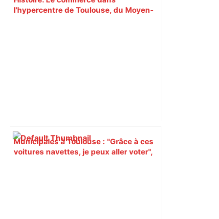
l'hypercentre de Toulouse, du Moyen-
Âge à la Révolution – Actu.fr
Municipales à Toulouse : "Grâce à ces
voitures navettes, je peux aller voter",
les Pradettes se mobilisent –
ladepeche.fr