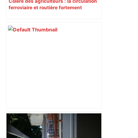
Colère des agriculteurs : la circulation
ferroviaire et routière fortement
perturbée en Haute-Garonne, l’A61
bloquée
Toulouse. Un incendie se déclare dans
un bâtiment désaffecté : une
cinquantaine de migrants évacuée –