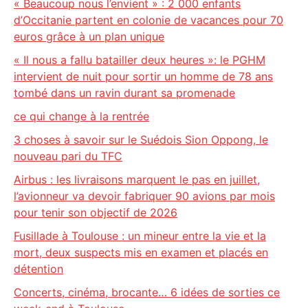
« Beaucoup nous l’envient » : 2 000 enfants
d’Occitanie partent en colonie de vacances pour 70
euros grâce à un plan unique
« Il nous a fallu batailler deux heures »: le PGHM
intervient de nuit pour sortir un homme de 78 ans
tombé dans un ravin durant sa promenade
ce qui change à la rentrée
3 choses à savoir sur le Suédois Sion Oppong, le
nouveau pari du TFC
Airbus : les livraisons marquent le pas en juillet,
l’avionneur va devoir fabriquer 90 avions par mois
pour tenir son objectif de 2026
Fusillade à Toulouse : un mineur entre la vie et la
mort, deux suspects mis en examen et placés en
détention
Concerts, cinéma, brocante… 6 idées de sorties ce