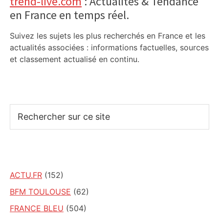
trend-live.com
: Actualités & Tendance
en France en temps réel.
Suivez les sujets les plus recherchés en France et les
actualités associées : informations factuelles, sources
et classement actualisé en continu.
Rechercher
sur
ce
site
ACTU.FR
(152)
BFM TOULOUSE
(62)
FRANCE BLEU
(504)