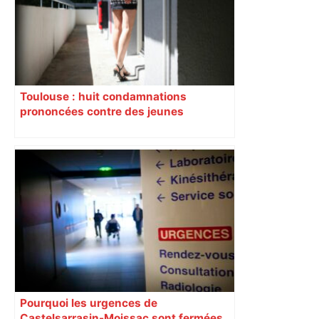
Actu.fr
Toulouse : huit condamnations
prononcées contre des jeunes
impliqués dans la prostitution
d’adolescentes
Pourquoi les urgences de
Castelsarrasin-Moissac sont fermées