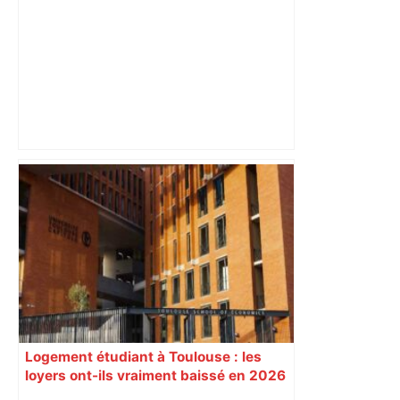
Lyon – Stade Toulousain : comment
Toulouse a frappé fort à Lyon pour
conclure une semaine agitée –
ladepeche.fr
Logement étudiant à Toulouse : les
loyers ont-ils vraiment baissé en 2026
? Le vrai prix par quartier