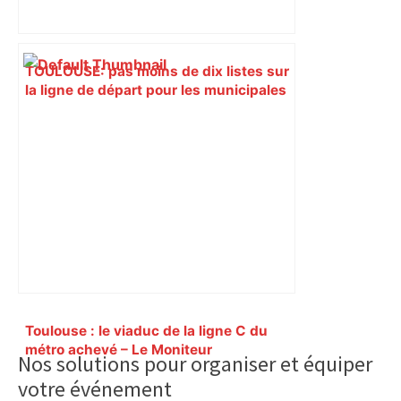
TOULOUSE: pas moins de dix listes sur
la ligne de départ pour les municipales
– 100% Radio
Primary
Toulouse : le viaduc de la ligne C du
Sidebar
métro achevé – Le Moniteur
Nos solutions pour organiser et équiper
votre événement