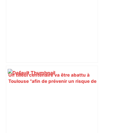
Un tilleul centenaire va être abattu à
Toulouse "afin de prévenir un risque de
chute sur la façade", et deux nouveaux
arbres seront plantés à la place –
ladepeche.fr