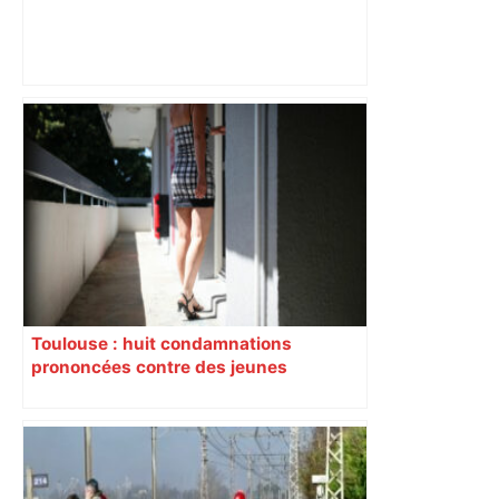
ENTRETIEN. Municipales 2026 à
Toulouse : sous le feu des critiques,
Briançon assume son alliance avec
Piquemal, "ce n’est pas un accord de
postes" – ladepeche.fr
Toulouse : huit condamnations
prononcées contre des jeunes
impliqués dans la prostitution
d’adolescentes