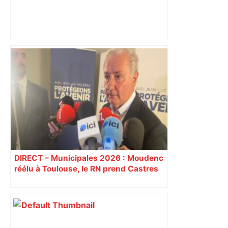
L1 : Toulouse 1-0 Lyon (mi-tps) –
Maxifoot
DIRECT – Municipales 2026 : Moudenc
réélu à Toulouse, le RN prend Castres
et Carcassonne