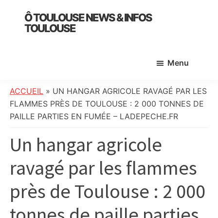
Skip
Skip
Skip
Ô TOULOUSE NEWS & INFOS
to
to
to
TOULOUSE
main
primary
footer
essentiel
content
sidebar
de
Menu
l’actualité
toulousaine
:
ACCUEIL
»
UN HANGAR AGRICOLE RAVAGÉ PAR LES
info
FLAMMES PRÈS DE TOULOUSE : 2 000 TONNES DE
locale,
PAILLE PARTIES EN FUMÉE – LADEPECHE.FR
société,
Un hangar agricole
culture,
politique,
ravagé par les flammes
météo,
faits
près de Toulouse : 2 000
divers
et
tonnes de paille parties
initiatives