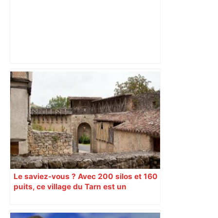
Vous pensiez que c’était comme une
voiture ? La vérité sur les avions qui
reculent – ici.fr
Le saviez-vous ? Avec 200 silos et 160
puits, ce village du Tarn est un
véritable gruyère…