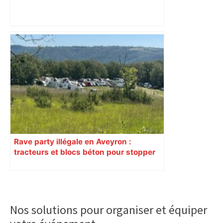
Actus et critiques culturelles en France
et dans le monde – Télérama
Rave party illégale en Aveyron :
tracteurs et blocs béton pour stopper
l’arrivée des teufeurs
Primary
Sidebar
Nos solutions pour organiser et équiper