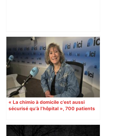
Wonderligue (playdowns) : battu mais
diminué, le TMB ne s'est pas fait
manger par Lyon – ladepeche.fr
« La chimio à domicile c’est aussi
sécurisé qu’à l’hôpital », 700 patients
atteints du cancer en bénéficient en
Occitanie