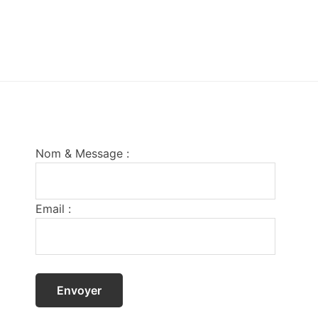
Footer
Nom & Message :
Email :