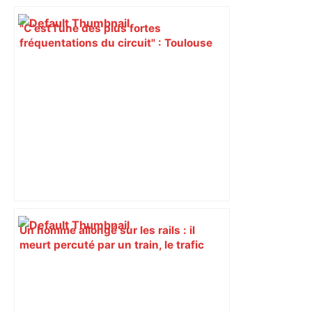
"C’est l’une des plus fortes
fréquentations du circuit" : Toulouse
est-elle la capitale du poker amateur –
ladepeche.fr
Un homme allongé sur les rails : il
meurt percuté par un train, le trafic
ferroviaire à l’arrêt dans le Lauragais,
au sud de Toulouse – ladepeche.fr