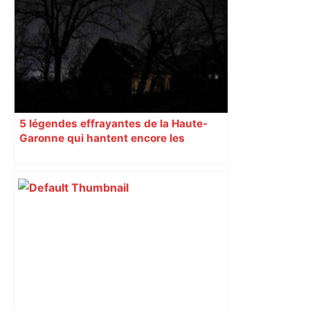
5 légendes effrayantes de la Haute-
Garonne qui hantent encore les
villages aujourd’hui