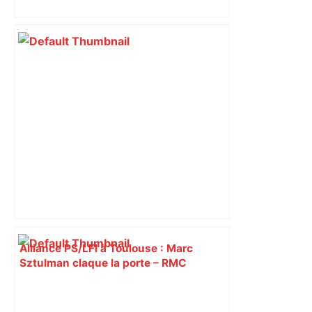
insoumis crée la surprise
Alliance PS/LFI à Toulouse : Marc
Sztulman claque la porte – RMC