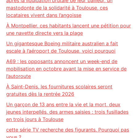
après la liquidation brutale de leur bailleur, un
mastodonte de la solidarité à Toulouse, ces
locataires vivent dans l’angoisse
À Montpellier, ces habitants lancent une pétition pour
une navette directe vers la plage
Un gigantesque Boeing militaire australien a fait
escale à l’aéroport de Toulouse, voici pourquoi
A69 : les opposants annoncent un week-end de
mobilisation en octobre avant la mise en service de
l’autoroute
À Saint-Denis, les fournitures scolaires seront
gratuites dès la rentrée 2026
Un garçon de 13 ans entre la vie et la mort, deux
jeunes interpellés, des armes saisies : trois fusillades
en trois jours à Toulouse
cette série TV recherche des figurants. Pourquoi pas
vous ?