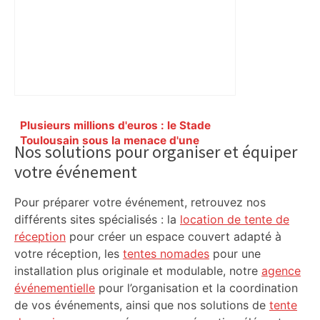
Primary
Plusieurs millions d'euros : le Stade
Sidebar
Toulousain sous la menace d'une
Nos solutions pour organiser et équiper
amende record pour des infractions au
votre événement
règlement du salary-cap – L'Équipe
Pour préparer votre événement, retrouvez nos
différents sites spécialisés : la
location de tente de
réception
pour créer un espace couvert adapté à
votre réception, les
tentes nomades
pour une
installation plus originale et modulable, notre
agence
événementielle
pour l’organisation et la coordination
de vos événements, ainsi que nos solutions de
tente