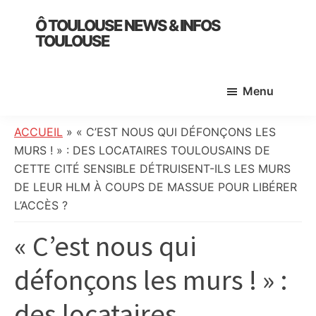
Skip
Skip
Skip
Ô TOULOUSE NEWS & INFOS
to
to
to
TOULOUSE
main
primary
footer
essentiel
content
sidebar
de
Menu
l’actualité
toulousaine
:
ACCUEIL
»
« C’EST NOUS QUI DÉFONÇONS LES
info
MURS ! » : DES LOCATAIRES TOULOUSAINS DE
locale,
CETTE CITÉ SENSIBLE DÉTRUISENT-ILS LES MURS
société,
DE LEUR HLM À COUPS DE MASSUE POUR LIBÉRER
culture,
L’ACCÈS ?
politique,
« C’est nous qui
météo,
faits
défonçons les murs ! » :
divers
et
des locataires
initiatives