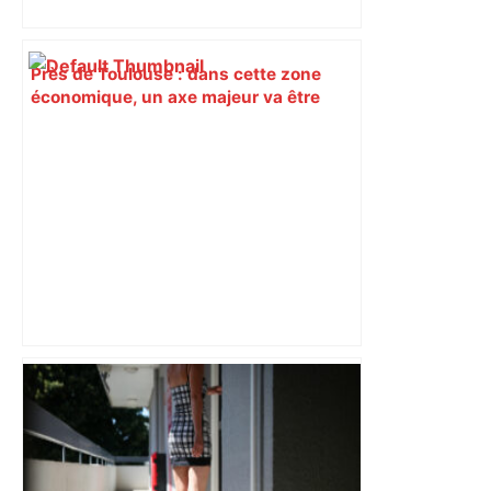
Près de Toulouse : dans cette zone
économique, un axe majeur va être
fermé en fin de soirée, voici les
déviations – Actu.fr
« Rien d'inquiétant » pour Guillaume
Restes, le gardien de Toulouse, après
sa sortie à Metz – L'Équipe