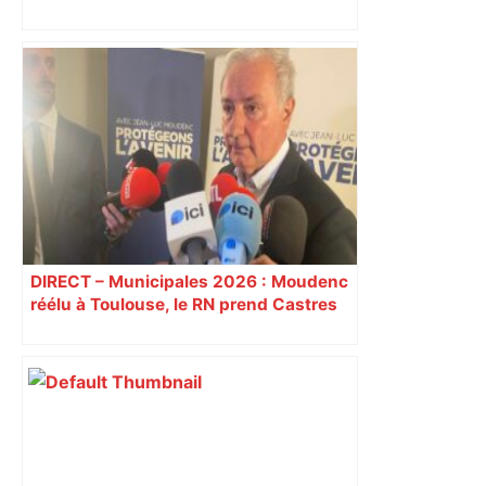
Le bar Le Rouge et Noir va rouvrir à
Toulouse : la fille du patron décédé
retrouve une lettre de son père et
décide de reprendre l’institution –
ladepeche.fr
DIRECT – Municipales 2026 : Moudenc
réélu à Toulouse, le RN prend Castres
et Carcassonne