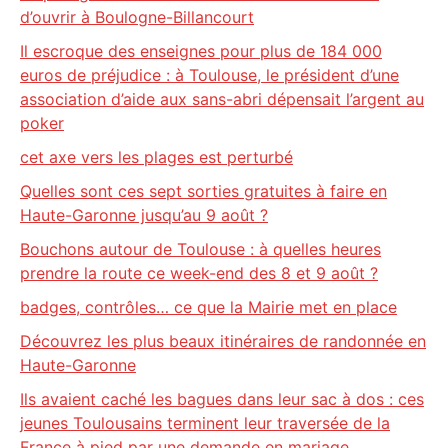
d’ouvrir à Boulogne-Billancourt
Il escroque des enseignes pour plus de 184 000
euros de préjudice : à Toulouse, le président d’une
association d’aide aux sans-abri dépensait l’argent au
poker
cet axe vers les plages est perturbé
Quelles sont ces sept sorties gratuites à faire en
Haute-Garonne jusqu’au 9 août ?
Bouchons autour de Toulouse : à quelles heures
prendre la route ce week-end des 8 et 9 août ?
badges, contrôles… ce que la Mairie met en place
Découvrez les plus beaux itinéraires de randonnée en
Haute-Garonne
Ils avaient caché les bagues dans leur sac à dos : ces
jeunes Toulousains terminent leur traversée de la
France à pied par une demande en mariage