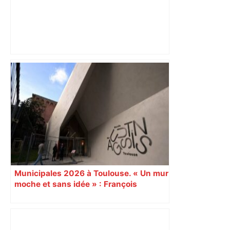
Bilan du marché du logement neuf :
une lueur d'espoir pour l'immobilier à
Toulouse ? – Actu.fr
Municipales 2026 à Toulouse. « Un mur
moche et sans idée » : François
Piquemal (LFI), un détracteur de plus
du nouvel accueil du musée des
Augustins