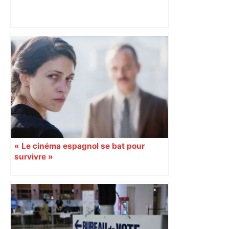
Pourquoi ce nouveau kiosque de
quartier, à Toulouse, va devenir votre
QG du matin (et pas que pour le
journal) – ladepeche.fr
« Le cinéma espagnol se bat pour
survivre »