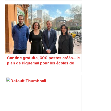
Un drone sème une énorme panique
dans l’espace aérien toulousain : des
dizaines de pilotes de ligne en
difficulté, un vol obligé d’être détourné
vers Montpellier, le suspect toujours
dans la nature – ladepeche.fr
Cantine gratuite, 600 postes créés… le
plan de Piquemal pour les écoles de
Toulouse