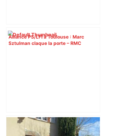
Alliance PS/LFI à Toulouse : Marc
Sztulman claque la porte – RMC
A680 Toulouse fermée dans les 2 sens
– Radio VINCI Autoroutes