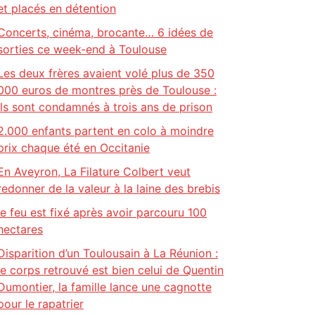
et placés en détention
Concerts, cinéma, brocante… 6 idées de
sorties ce week-end à Toulouse
Les deux frères avaient volé plus de 350
000 euros de montres près de Toulouse :
ils sont condamnés à trois ans de prison
2.000 enfants partent en colo à moindre
prix chaque été en Occitanie
En Aveyron, La Filature Colbert veut
redonner de la valeur à la laine des brebis
le feu est fixé après avoir parcouru 100
hectares
Disparition d’un Toulousain à La Réunion :
le corps retrouvé est bien celui de Quentin
Dumontier, la famille lance une cagnotte
pour le rapatrier