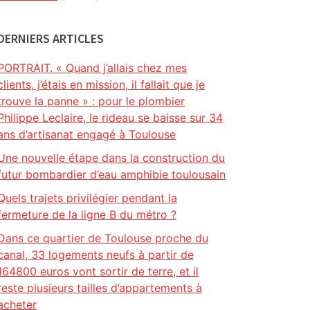
DERNIERS ARTICLES
PORTRAIT. « Quand j’allais chez mes
clients, j’étais en mission, il fallait que je
trouve la panne » : pour le plombier
Philippe Leclaire, le rideau se baisse sur 34
ans d’artisanat engagé à Toulouse
Une nouvelle étape dans la construction du
futur bombardier d’eau amphibie toulousain
Quels trajets privilégier pendant la
fermeture de la ligne B du métro ?
Dans ce quartier de Toulouse proche du
canal, 33 logements neufs à partir de
164800 euros vont sortir de terre, et il
reste plusieurs tailles d’appartements à
acheter