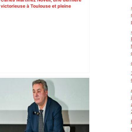
victorieuse à Toulouse et pleine
d'émotion – L'Équipe
Après la fusion avec la liste PS
Toulouse, le candidat LFI salue "une
dynamique qui nous oblige à la
responsabilité" – Franceinfo