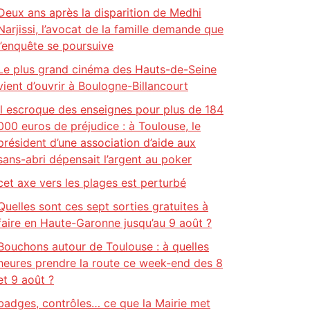
Deux ans après la disparition de Medhi
Narjissi, l’avocat de la famille demande que
l’enquête se poursuive
Le plus grand cinéma des Hauts-de-Seine
vient d’ouvrir à Boulogne-Billancourt
Il escroque des enseignes pour plus de 184
000 euros de préjudice : à Toulouse, le
président d’une association d’aide aux
sans-abri dépensait l’argent au poker
cet axe vers les plages est perturbé
Quelles sont ces sept sorties gratuites à
faire en Haute-Garonne jusqu’au 9 août ?
Bouchons autour de Toulouse : à quelles
heures prendre la route ce week-end des 8
et 9 août ?
badges, contrôles… ce que la Mairie met