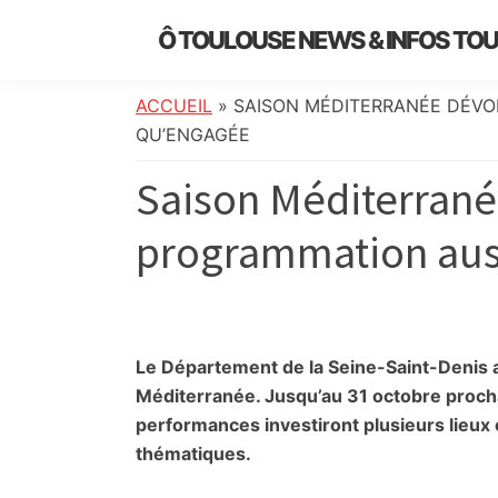
Skip
Skip
Skip
Skip
Ô TOULOUSE NEWS & INFOS TO
to
to
to
to
essentiel
primary
main
primary
footer
de
navigation
content
sidebar
ACCUEIL
»
SAISON MÉDITERRANÉE DÉVO
l’actualité
QU’ENGAGÉE
toulousaine
Saison Méditerrané
:
info
programmation auss
locale,
société,
culture,
politique,
météo,
Le Département de la Seine-Saint-Denis a 
faits
Méditerranée. Jusqu’au 31 octobre prochai
divers
performances investiront plusieurs lieux c
et
thématiques.
initiatives