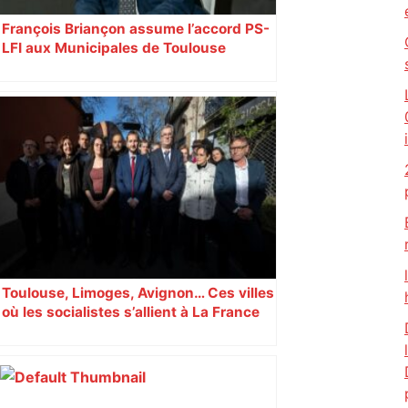
François Briançon assume l’accord PS-
LFI aux Municipales de Toulouse
malgré l’échec
Toulouse, Limoges, Avignon… Ces villes
où les socialistes s’allient à La France
insoumise