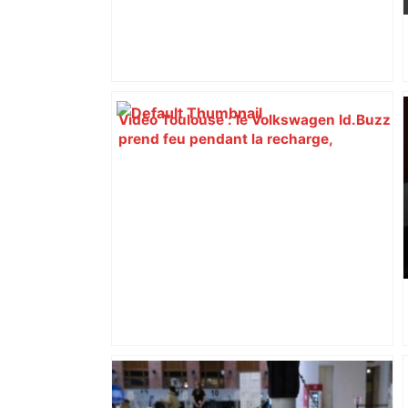
Vidéo Toulouse : le Volkswagen Id.Buzz
prend feu pendant la recharge,
incendie à la station-service – Actu.fr
"Nous comptons sur votre plus grande
vigilance" : le cobra en liberté près de