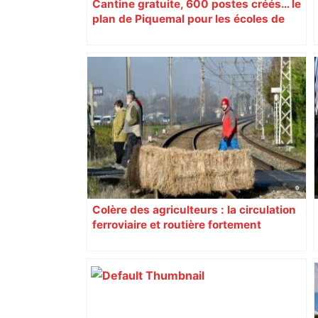
Cantine gratuite, 600 postes créés… le
plan de Piquemal pour les écoles de
Toulouse
Colère des agriculteurs : la circulation
ferroviaire et routière fortement
perturbée en Haute-Garonne, l’A61
bloquée