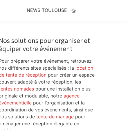
NEWS TOULOUSE
@
Primary
Sidebar
Nos solutions pour organiser et
équiper votre événement
Pour préparer votre événement, retrouvez
nos différents sites spécialisés : la
location
de tente de réception
pour créer un espace
couvert adapté à votre réception, les
tentes nomades
pour une installation plus
originale et modulable, notre
agence
événementielle
pour l’organisation et la
coordination de vos événements, ainsi que
nos solutions de
tente de mariage
pour
aménager une réception élégante en