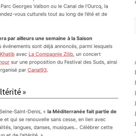
le Parc Georges Valbon ou le Canal de l’Ourcq, la
dez-vous culturels tout au long de l’été et de
era par ailleurs une semaine
à la Saison
eurs événements sont déjà annoncés, parmi lesquels
Khatib
avec
La Compagnie Zilib
, un concert
mour
sur une proposition du Festival des Suds, ainsi
 organisé par
Canal93
.
térité »
 Seine-Saint-Denis, «
la Méditerranée fait partie de
e et qui se renouvelle sans cesse, en lien avec
onalités, langues, danses, musiques… Célébrer cette
 et de l’altérité. »