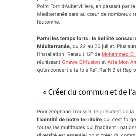
Point Fort d’Aubervilliers, en passant par 
Méditerranée sera au cœur de nombreux ren
l’automne.
Parmi les temps forts : le Bel Été consacr
Méditerranée
, du 22 au 26 juillet. Plusi
l’installation “Renault 12” de
Mohammed El 
réunissant
Gnawa Diffusion
et
Aïta Mon A
qu’un concert à la fois Raï, Raï N’B et Rap
« Créer du commun et de l’al
Pour Stéphane Troussel, le président de la
l’identité de notre territoire
qui s’est forgé
toutes les multitudes qui l’habitent : nati
diversité est essentiel pour créer du commun