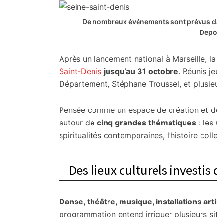
citoyennes
De nombreux événements sont prévus dans
Depo
Après un lancement national à Marseille, l
Saint-Denis
jusqu’au 31 octobre
. Réunis j
Département, Stéphane Troussel, et plusieur
Pensée comme un espace de création et de
autour de
cinq grandes thématiques
: les 
spiritualités contemporaines, l’histoire coll
Des lieux culturels investis
Danse, théâtre, musique, installations a
programmation entend irriguer plusieurs si