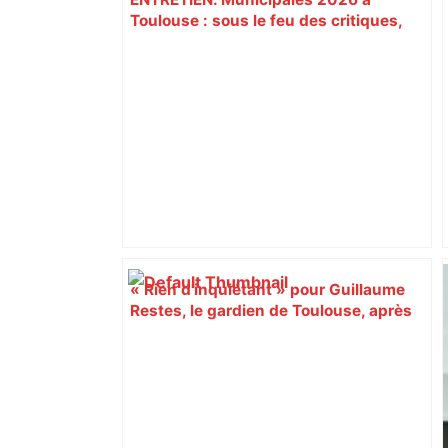
Toulouse : sous le feu des critiques,
Briançon assume son alliance avec
Piquemal, "ce n’est pas un accord de
postes" – ladepeche.fr
« Rien d'inquiétant » pour Guillaume
Restes, le gardien de Toulouse, après
sa sortie à Metz – L'Équipe