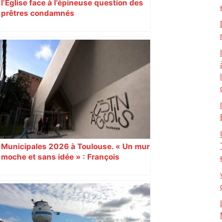
l’Église face à l’épineuse question des
prêtres condamnés
Municipales 2026 à Toulouse. « Un mur
moche et sans idée » : François
Piquemal (LFI), un détracteur de plus
du nouvel accueil du musée des
Augustins