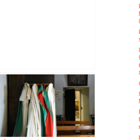
Près de Toulouse : dans cette zone
économique, un axe majeur va être
fermé en fin de soirée, voici les
déviations – Actu.fr