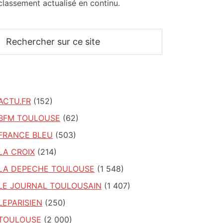
classement actualisé en continu.
Rechercher
sur
ce
site
ACTU.FR
(152)
BFM TOULOUSE
(62)
FRANCE BLEU
(503)
LA CROIX
(214)
LA DEPECHE TOULOUSE
(1 548)
LE JOURNAL TOULOUSAIN
(1 407)
LEPARISIEN
(250)
TOULOUSE
(2 000)