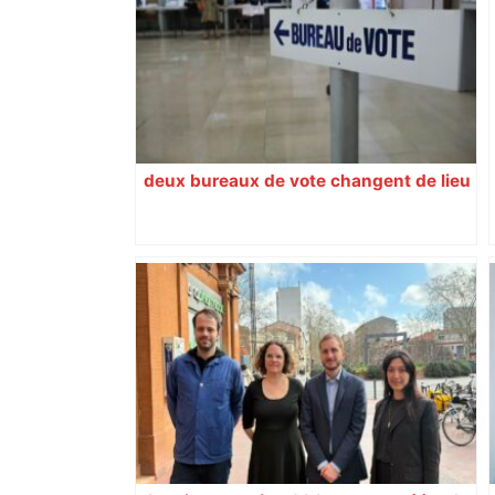
Toulouse a de nouveau été aperçu, les
recherches se poursuivent avec des
drones – RTL.fr
deux bureaux de vote changent de lieu