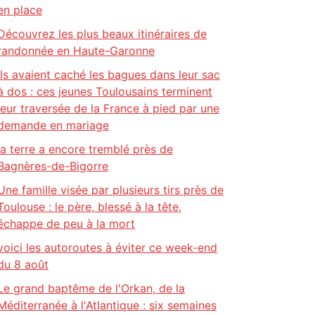
en place
Découvrez les plus beaux itinéraires de
randonnée en Haute-Garonne
Ils avaient caché les bagues dans leur sac
à dos : ces jeunes Toulousains terminent
leur traversée de la France à pied par une
demande en mariage
la terre a encore tremblé près de
Bagnères-de-Bigorre
Une famille visée par plusieurs tirs près de
Toulouse : le père, blessé à la tête,
échappe de peu à la mort
voici les autoroutes à éviter ce week-end
du 8 août
Le grand baptême de l'Orkan, de la
Méditerranée à l'Atlantique : six semaines