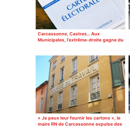
Carcassonne, Castres… Aux
Municipales, l’extrême-droite gagne du
terrain en Occitanie
« Je peux leur fournir les cartons », le
maire RN de Carcassonne expulse des