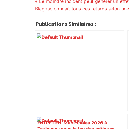
citoyennes
« Le moindre incident peut générer un effe
Blagnac connaît tous ces retards selon un
Publications Similaires :
ENTRETIEN. Municipales 2026 à
Toulouse : sous le feu des critiques,