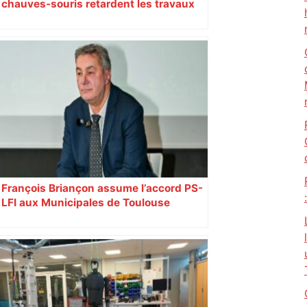
chauves-souris retardent les travaux
de reconversion de l’ancien Parc des
expositions de Toulouse
François Briançon assume l’accord PS-
LFI aux Municipales de Toulouse
malgré l’échec