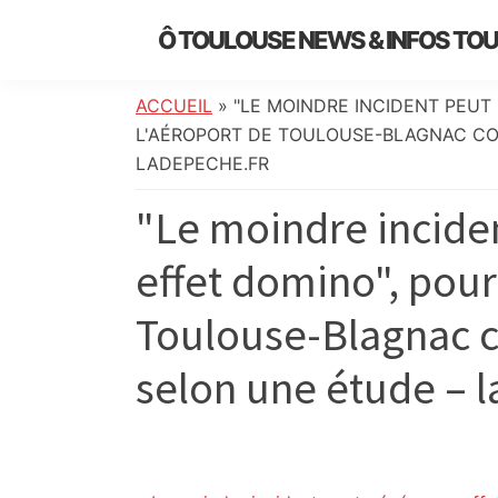
Skip
Skip
Skip
Skip
Ô TOULOUSE NEWS & INFOS TO
to
to
to
to
essentiel
primary
main
primary
footer
de
navigation
content
sidebar
ACCUEIL
»
"LE MOINDRE INCIDENT PEUT
l’actualité
L'AÉROPORT DE TOULOUSE-BLAGNAC CO
toulousaine
LADEPECHE.FR
:
"Le moindre incide
info
locale,
effet domino", pour
société,
culture,
Toulouse-Blagnac c
politique,
météo,
selon une étude – 
faits
divers
et
initiatives