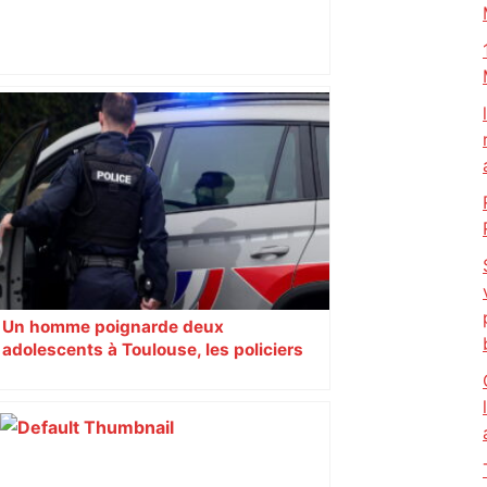
Toulouse : concert, fan zone, DJ set…
un événement inédit se prépare au
Stadium – Actu.fr
Un homme poignarde deux
adolescents à Toulouse, les policiers
font feu