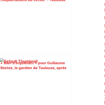
est-elle la capitale du poker amateur –
ladepeche.fr
« Rien d'inquiétant » pour Guillaume
Restes, le gardien de Toulouse, après
sa sortie à Metz – L'Équipe