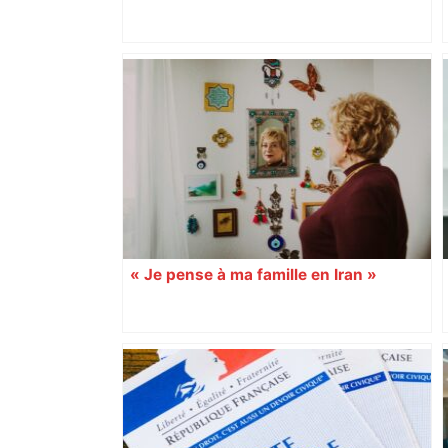
Municipales 2026 : le maire élu à 16
voix d’écart, près de Toulouse le duel
se rejoue devant le tribunal
administratif – ladepeche.fr
« Je pense à ma famille en Iran »