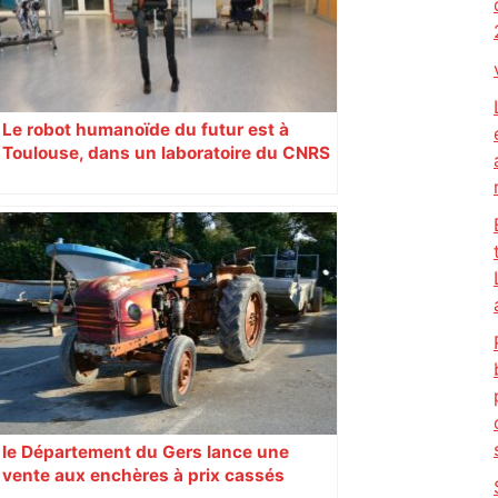
Le robot humanoïde du futur est à
Toulouse, dans un laboratoire du CNRS
le Département du Gers lance une
vente aux enchères à prix cassés