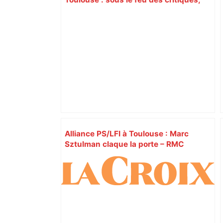
Briançon assume son alliance avec
Piquemal, "ce n’est pas un accord de
postes" – ladepeche.fr
Alliance PS/LFI à Toulouse : Marc
Sztulman claque la porte – RMC