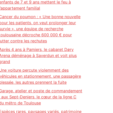
enfants de 7 et 9 ans mettent le feu à
l’appartement familial
Cancer du poumon : « Une bonne nouvelle
pour les patients, on veut prolonger leur
survie », une équipe de recherche
toulousaine décroche 600 000 € pour
lutter contre les rechutes
Après 4 ans à Pamiers, le cabaret Døry
Arena déménage à Saverdun et voit plus
grand
Une voiture percute violemment des
véhicules en stationnement, une passagère
blessée, les autres prennent la fuite
Garage, atelier et poste de commandement
: aux Sept-Deniers, le cœur de la ligne C
du métro de Toulouse
Espèces rares, paysages variés, patrimoine