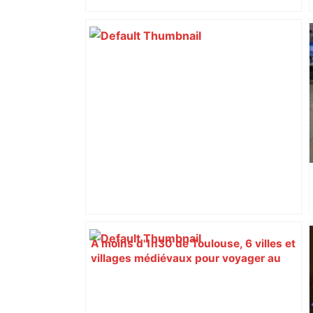
syndicats
A moins d'1h30 de Toulouse, 6 villes et
villages médiévaux pour voyager au
temps des chevaliers – Actu.fr