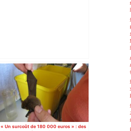
Vous pensiez que c’était comme une
voiture ? La vérité sur les avions qui
reculent – ici.fr
« Un surcoût de 180 000 euros » : des