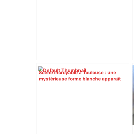
Scène incroyable à Toulouse : une
mystérieuse forme blanche apparaît
dans le canal du Midi, c’est la voiture
d’une retraitée qui avait mal serré son
frein à main – ladepeche.fr