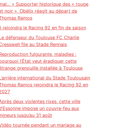
mal… » Supporter historique des « rouge
et noir », Obélix réagit au départ de
Thomas Ramos
il rejoindra le Racing 92 en fin de saison
Le défenseur du Toulouse FC Charlie
Cresswell file au Stade Rennais
Reproduction fulgurante, maladies :
pourquoi l’État veut éradiquer cette
étrange grenouille installée à Toulouse
L’arrière international du Stade Toulousain
Thomas Ramos rejoindra le Racing 92 en
2027
Après deux violentes rixes, cette ville
d’Essonne impose un couvre-feu aux
mineurs jusqu’au 31 août
Vidéo tournée pendant un mariage au