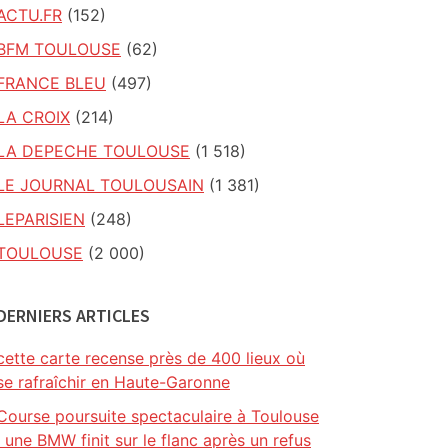
ACTU.FR
(152)
BFM TOULOUSE
(62)
FRANCE BLEU
(497)
LA CROIX
(214)
LA DEPECHE TOULOUSE
(1 518)
LE JOURNAL TOULOUSAIN
(1 381)
LEPARISIEN
(248)
TOULOUSE
(2 000)
DERNIERS ARTICLES
cette carte recense près de 400 lieux où
se rafraîchir en Haute-Garonne
Course poursuite spectaculaire à Toulouse
: une BMW finit sur le flanc après un refus