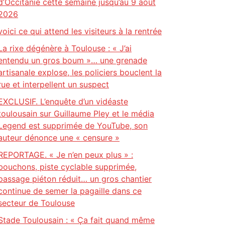
d’Occitanie cette semaine jusqu’au 9 août
2026
voici ce qui attend les visiteurs à la rentrée
La rixe dégénère à Toulouse : « J’ai
entendu un gros boum »… une grenade
artisanale explose, les policiers bouclent la
rue et interpellent un suspect
EXCLUSIF. L’enquête d’un vidéaste
toulousain sur Guillaume Pley et le média
Legend est supprimée de YouTube, son
auteur dénonce une « censure »
REPORTAGE. « Je n’en peux plus » :
bouchons, piste cyclable supprimée,
passage piéton réduit… un gros chantier
continue de semer la pagaille dans ce
secteur de Toulouse
Stade Toulousain : « Ça fait quand même