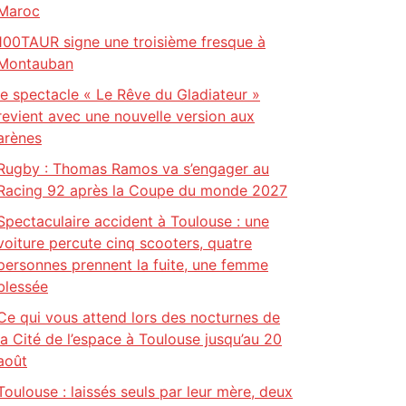
Maroc
100TAUR signe une troisième fresque à
Montauban
le spectacle « Le Rêve du Gladiateur »
revient avec une nouvelle version aux
arènes
Rugby : Thomas Ramos va s’engager au
Racing 92 après la Coupe du monde 2027
Spectaculaire accident à Toulouse : une
voiture percute cinq scooters, quatre
personnes prennent la fuite, une femme
blessée
Ce qui vous attend lors des nocturnes de
la Cité de l’espace à Toulouse jusqu’au 20
août
Toulouse : laissés seuls par leur mère, deux