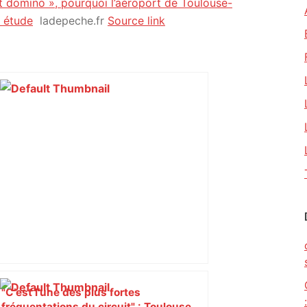
t domino », pourquoi l’aéroport de Toulouse-
e étude
ladepeche.fr
Source link
"C’est l’une des plus fortes
fréquentations du circuit" : Toulouse