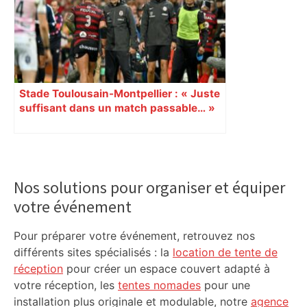
Stade Toulousain-Montpellier : « Juste
suffisant dans un match passable… »
Malgré le succès « rouge et noir »,
Jean Bouilhou et le staff mécontents
Primary
Sidebar
Nos solutions pour organiser et équiper
votre événement
Pour préparer votre événement, retrouvez nos
différents sites spécialisés : la
location de tente de
réception
pour créer un espace couvert adapté à
votre réception, les
tentes nomades
pour une
installation plus originale et modulable, notre
agence