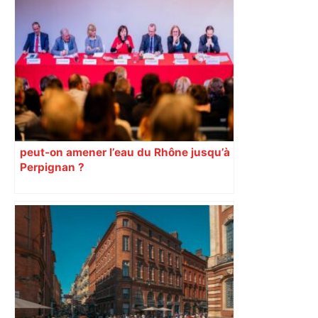
Toulouse : le viaduc de la ligne C du
métro achevé – Le Moniteur
peut-on amener l’eau du Rhône jusqu’à
Perpignan ?