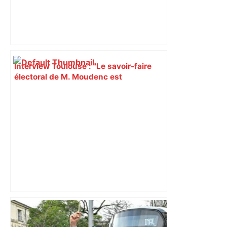
Interview Toulouse : "Le savoir-faire
électoral de M. Moudenc est
terriblement efficace", lâche François
Piquemal (LFI) – Actu.fr
Municipales 2026 : pourquoi François
Piquemal, battu à Toulouse, a-t-il