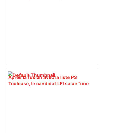
fermé en fin de soirée, voici les
déviations – Actu.fr
Après la fusion avec la liste PS
Toulouse, le candidat LFI salue "une
dynamique qui nous oblige à la
responsabilité" – Franceinfo