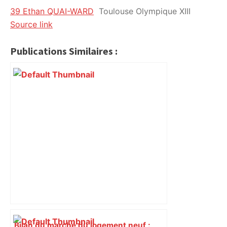
39 Ethan QUAI-WARD
Toulouse Olympique XIII
citoyennes
Source link
Publications Similaires :
Bilan du marché du logement neuf :