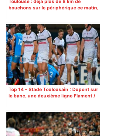
Toulouse : déjà plus de 8 km de
bouchons sur le périphérique ce matin,
on vous dit les axes à éviter
Top 14 – Stade Toulousain : Dupont sur
le banc, une deuxième ligne Flament /
Meafou, la compo pour le choc contre le
MHR