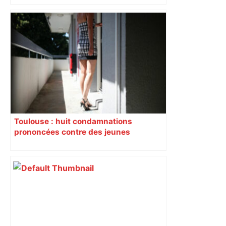
bloquée
Toulouse : huit condamnations
prononcées contre des jeunes
impliqués dans la prostitution
d’adolescentes