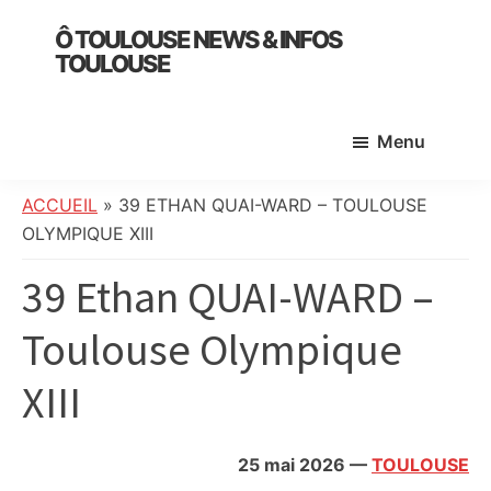
Skip
Skip
Skip
Ô TOULOUSE NEWS & INFOS
to
to
to
TOULOUSE
main
primary
footer
essentiel
content
sidebar
de
Menu
l’actualité
toulousaine
:
ACCUEIL
»
39 ETHAN QUAI-WARD – TOULOUSE
info
OLYMPIQUE XIII
locale,
39 Ethan QUAI-WARD –
société,
culture,
Toulouse Olympique
politique,
météo,
XIII
faits
divers
et
25 mai 2026
—
TOULOUSE
initiatives