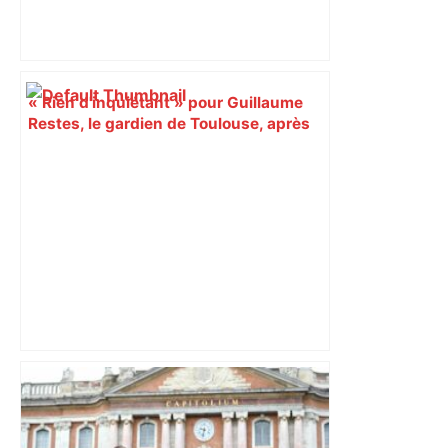
« Rien d'inquiétant » pour Guillaume
Restes, le gardien de Toulouse, après
sa sortie à Metz – L'Équipe
Alliance PS/LFI à Toulouse : Marc
Sztulman claque la porte – RMC