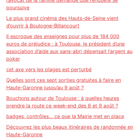
l’avocat de la famille demande que l’enquête se
poursuive
Le plus grand cinéma des Hauts-de-Seine vient
d’ouvrir à Boulogne-Billancourt
Il escroque des enseignes pour plus de 184 000
euros de préjudice : à Toulouse, le président d’une
association d’aide aux sans-abri dépensait l’argent au
poker
cet axe vers les plages est perturbé
Quelles sont ces sept sorties gratuites à faire en
Haute-Garonne jusqu’au 9 août ?
Bouchons autour de Toulouse : à quelles heures
prendre la route ce week-end des 8 et 9 août ?
badges, contrôles… ce que la Mairie met en place
Découvrez les plus beaux itinéraires de randonnée en
Haute-Garonne