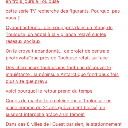
en trois jours à Toulouse
cette série TV recherche des figurants. Pourquoi pas
vous ?
Cyanobactéries : des soupçons dans un étang de
Toulouse, un appel à la vigilance relayé sur les
réseaux sociaux
On le croyait abandonné… ce projet de centrale
photovoltaïque près de Toulouse refait surface
Des chercheurs toulousains font une découverte
inquiétante : la péninsule Antarctique fond deux fois
plus vite que prévu
voici pourquoi le retour prend du temps
Coups de machette en pleine rue à Toulouse : un
jeune homme de 21 ans grièvement blessé, un
suspect interpellé grâce à un témoin
Dans ces 8 villes de l’Ouest parisien, le stationnement