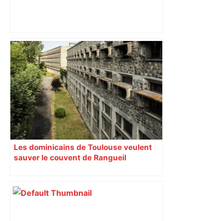
ENTRETIEN. Municipales 2026 à
Toulouse : sous le feu des critiques,
Briançon assume son alliance avec
Piquemal, "ce n’est pas un accord de
postes" – ladepeche.fr
Les dominicains de Toulouse veulent
sauver le couvent de Rangueil