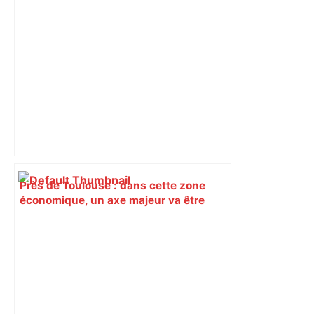
Près de Toulouse : dans cette zone
économique, un axe majeur va être
fermé en fin de soirée, voici les
déviations – Actu.fr