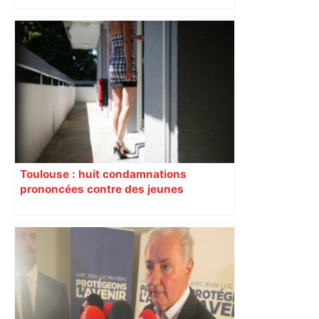
Après la fusion avec la liste PS
Toulouse, le candidat LFI salue "une
dynamique qui nous oblige à la
responsabilité" – Franceinfo
Toulouse : huit condamnations
prononcées contre des jeunes
impliqués dans la prostitution
d’adolescentes