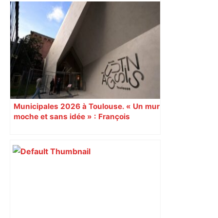
Spacer’s Toulouse : Pierre Derouillon va
(re) prendre la route – ladepeche.fr
Municipales 2026 à Toulouse. « Un mur
moche et sans idée » : François
Piquemal (LFI), un détracteur de plus
du nouvel accueil du musée des
Augustins