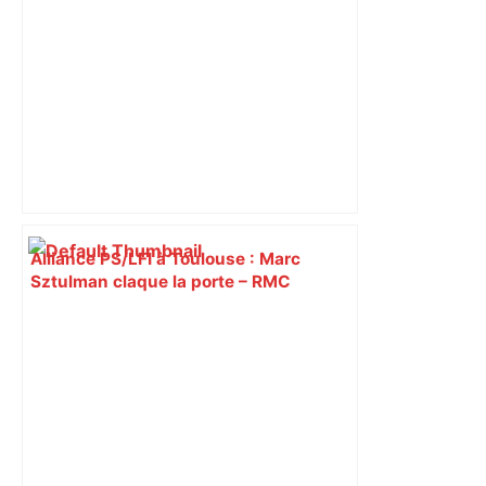
Alliance PS/LFI à Toulouse : Marc
Sztulman claque la porte – RMC