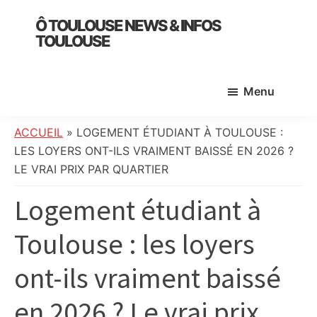
Skip
Skip
Skip
Ô TOULOUSE NEWS & INFOS
to
to
to
TOULOUSE
main
primary
footer
essentiel
content
sidebar
de
Menu
l’actualité
toulousaine
:
ACCUEIL
»
LOGEMENT ÉTUDIANT À TOULOUSE :
info
LES LOYERS ONT-ILS VRAIMENT BAISSÉ EN 2026 ?
locale,
LE VRAI PRIX PAR QUARTIER
société,
Logement étudiant à
culture,
politique,
Toulouse : les loyers
météo,
faits
ont-ils vraiment baissé
divers
et
en 2026 ? Le vrai prix
initiatives