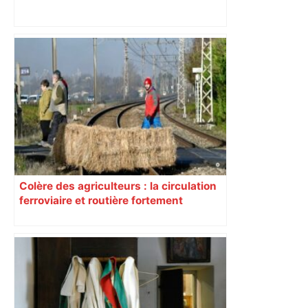
"C’est l’une des plus fortes
fréquentations du circuit" : Toulouse
est-elle la capitale du poker amateur –
ladepeche.fr
Colère des agriculteurs : la circulation
ferroviaire et routière fortement
perturbée en Haute-Garonne, l’A61
bloquée