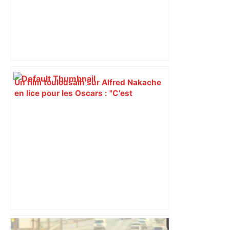
Un film toulousain sur Alfred Nakache
en lice pour les Oscars : "C’est
extraordinaire de se retrouver à Los
Angeles", selon Florence Miailhe –
ladepeche.fr