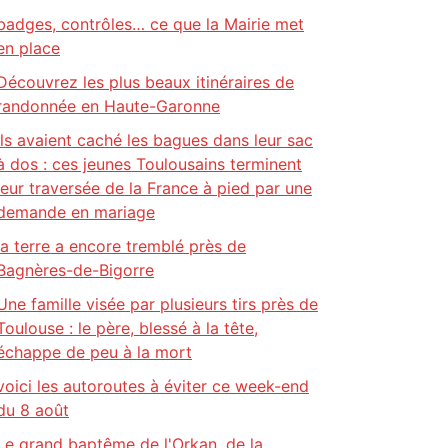
badges, contrôles… ce que la Mairie met
en place
Découvrez les plus beaux itinéraires de
randonnée en Haute-Garonne
Ils avaient caché les bagues dans leur sac
à dos : ces jeunes Toulousains terminent
leur traversée de la France à pied par une
demande en mariage
la terre a encore tremblé près de
Bagnères-de-Bigorre
Une famille visée par plusieurs tirs près de
Toulouse : le père, blessé à la tête,
échappe de peu à la mort
voici les autoroutes à éviter ce week-end
du 8 août
Le grand baptême de l'Orkan, de la