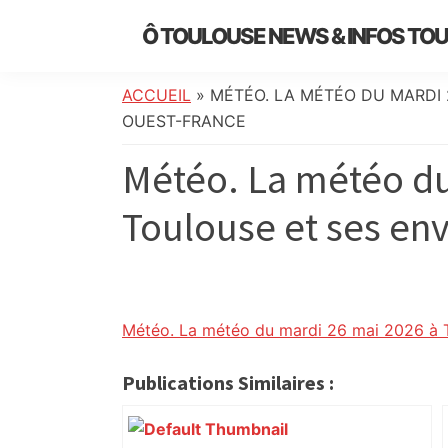
Skip
Skip
Skip
Skip
Ô TOULOUSE NEWS & INFOS TO
to
to
to
to
essentiel
primary
main
primary
footer
de
navigation
content
sidebar
ACCUEIL
»
MÉTÉO. LA MÉTÉO DU MARDI 
l’actualité
OUEST-FRANCE
toulousaine
Météo. La météo du
:
info
Toulouse et ses env
locale,
société,
culture,
politique,
météo,
Météo. La météo du mardi 26 mai 2026 à T
faits
divers
Publications Similaires :
et
initiatives