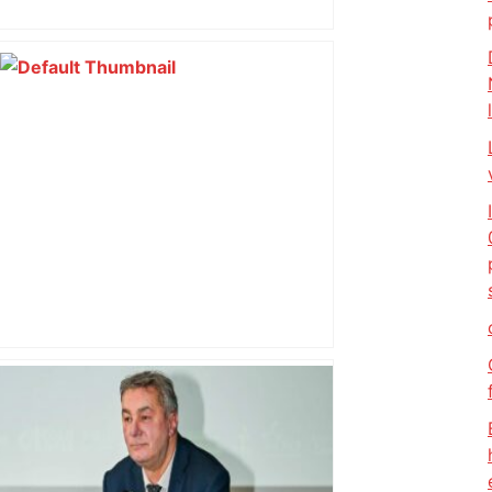
et Carcassonne
Toulouse. Ce chantier génère
d'importantes perturbations aux
abords de la gare : pourquoi la galère
va durer – Actu.fr