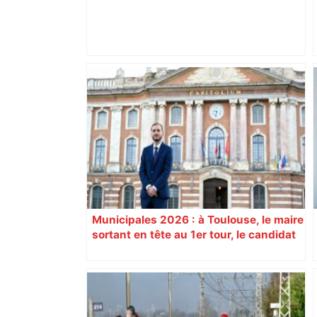
« Rien d'inquiétant » pour Guillaume
Restes, le gardien de Toulouse, après
sa sortie à Metz – L'Équipe
Municipales 2026 : à Toulouse, le maire
sortant en tête au 1er tour, le candidat
insoumis crée la surprise