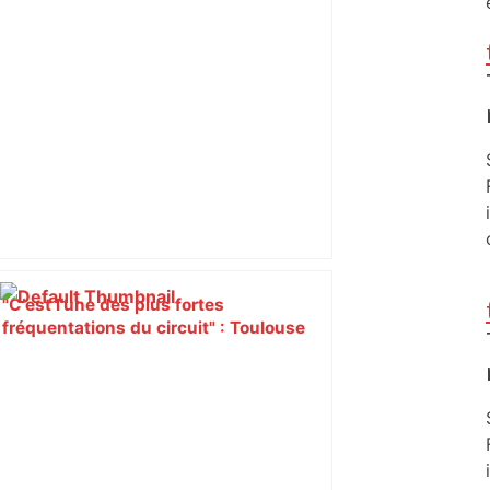
"C’est l’une des plus fortes
fréquentations du circuit" : Toulouse
est-elle la capitale du poker amateur –
ladepeche.fr