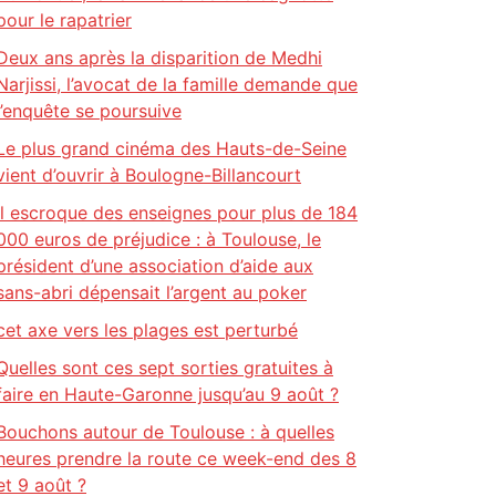
pour le rapatrier
Deux ans après la disparition de Medhi
Narjissi, l’avocat de la famille demande que
l’enquête se poursuive
Le plus grand cinéma des Hauts-de-Seine
vient d’ouvrir à Boulogne-Billancourt
Il escroque des enseignes pour plus de 184
000 euros de préjudice : à Toulouse, le
président d’une association d’aide aux
sans-abri dépensait l’argent au poker
cet axe vers les plages est perturbé
Quelles sont ces sept sorties gratuites à
faire en Haute-Garonne jusqu’au 9 août ?
Bouchons autour de Toulouse : à quelles
heures prendre la route ce week-end des 8
et 9 août ?