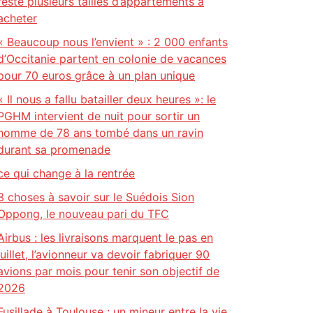
reste plusieurs tailles d’appartements à
acheter
« Beaucoup nous l’envient » : 2 000 enfants
d’Occitanie partent en colonie de vacances
pour 70 euros grâce à un plan unique
« Il nous a fallu batailler deux heures »: le
PGHM intervient de nuit pour sortir un
homme de 78 ans tombé dans un ravin
durant sa promenade
ce qui change à la rentrée
3 choses à savoir sur le Suédois Sion
Oppong, le nouveau pari du TFC
Airbus : les livraisons marquent le pas en
juillet, l’avionneur va devoir fabriquer 90
avions par mois pour tenir son objectif de
2026
Fusillade à Toulouse : un mineur entre la vie