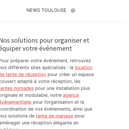
NEWS TOULOUSE
@
Primary
Sidebar
Nos solutions pour organiser et
équiper votre événement
Pour préparer votre événement, retrouvez
nos différents sites spécialisés : la
location
de tente de réception
pour créer un espace
couvert adapté à votre réception, les
tentes nomades
pour une installation plus
originale et modulable, notre
agence
événementielle
pour l’organisation et la
coordination de vos événements, ainsi que
nos solutions de
tente de mariage
pour
aménager une réception élégante en