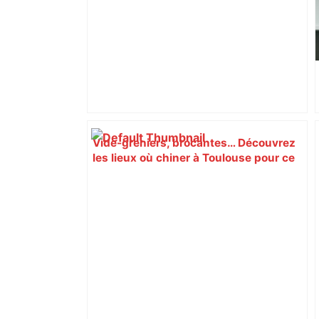
Vide-greniers, brocantes… Découvrez
les lieux où chiner à Toulouse pour ce
long week-end de l'Ascension – Actu.fr