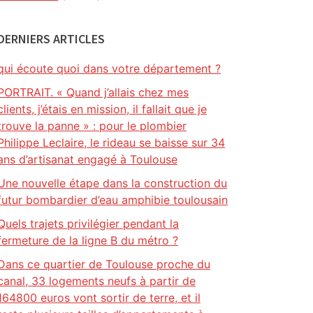
DERNIERS ARTICLES
qui écoute quoi dans votre département ?
PORTRAIT. « Quand j’allais chez mes
clients, j’étais en mission, il fallait que je
trouve la panne » : pour le plombier
Philippe Leclaire, le rideau se baisse sur 34
ans d’artisanat engagé à Toulouse
Une nouvelle étape dans la construction du
futur bombardier d’eau amphibie toulousain
Quels trajets privilégier pendant la
fermeture de la ligne B du métro ?
Dans ce quartier de Toulouse proche du
canal, 33 logements neufs à partir de
164800 euros vont sortir de terre, et il