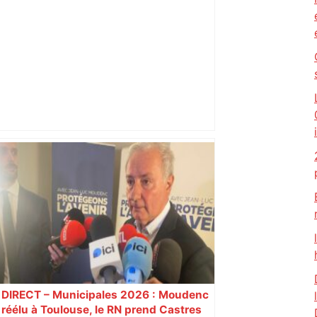
Vous pensiez que c’était comme une
voiture ? La vérité sur les avions qui
reculent – ici.fr
DIRECT – Municipales 2026 : Moudenc
réélu à Toulouse, le RN prend Castres