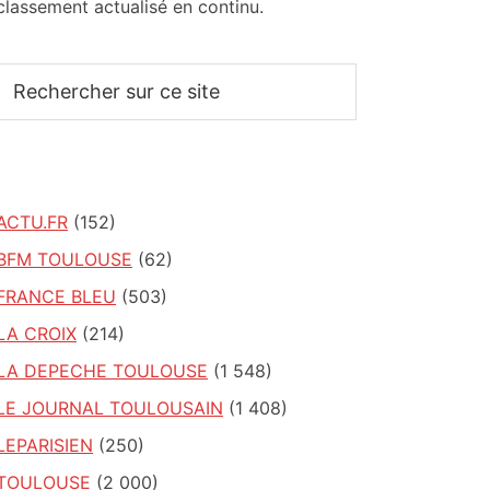
classement actualisé en continu.
Rechercher
sur
ce
site
ACTU.FR
(152)
BFM TOULOUSE
(62)
FRANCE BLEU
(503)
LA CROIX
(214)
LA DEPECHE TOULOUSE
(1 548)
LE JOURNAL TOULOUSAIN
(1 408)
LEPARISIEN
(250)
TOULOUSE
(2 000)