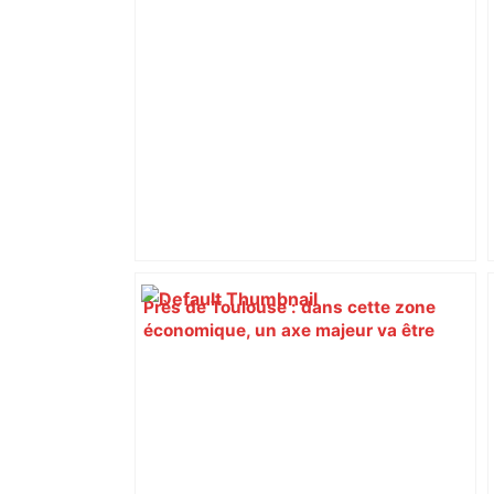
citoyennes
Près de Toulouse : dans cette zone
économique, un axe majeur va être
fermé en fin de soirée, voici les
déviations – Actu.fr