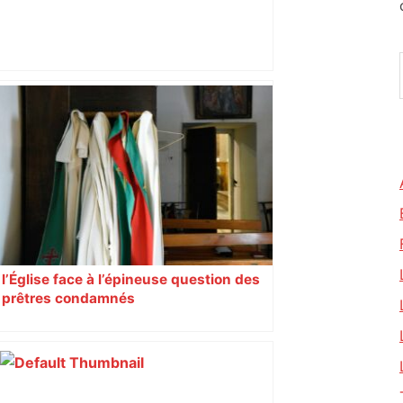
Alliance PS/LFI à Toulouse : Marc
Sztulman claque la porte – RMC
l’Église face à l’épineuse question des
prêtres condamnés