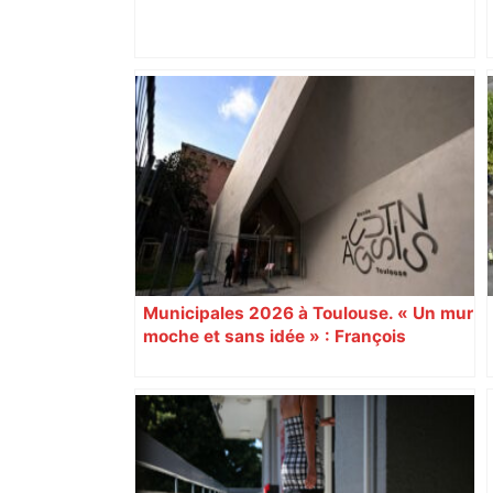
ENTRETIEN. Municipales 2026 à
Toulouse : sous le feu des critiques,
Briançon assume son alliance avec
Piquemal, "ce n’est pas un accord de
postes" – ladepeche.fr
Municipales 2026 à Toulouse. « Un mur
moche et sans idée » : François
Piquemal (LFI), un détracteur de plus
du nouvel accueil du musée des
Augustins