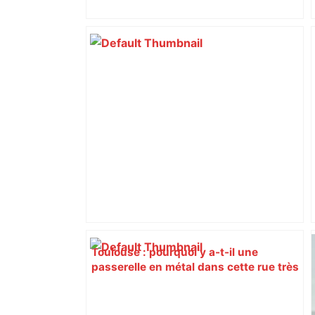
Toulouse : pourquoi y a-t-il une
passerelle en métal dans cette rue très
fréquentée près de la gare Matabiau ? –
Actu.fr