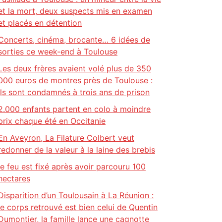
et la mort, deux suspects mis en examen
et placés en détention
Concerts, cinéma, brocante… 6 idées de
sorties ce week-end à Toulouse
Les deux frères avaient volé plus de 350
000 euros de montres près de Toulouse :
ils sont condamnés à trois ans de prison
2.000 enfants partent en colo à moindre
prix chaque été en Occitanie
En Aveyron, La Filature Colbert veut
redonner de la valeur à la laine des brebis
le feu est fixé après avoir parcouru 100
hectares
Disparition d’un Toulousain à La Réunion :
le corps retrouvé est bien celui de Quentin
Dumontier, la famille lance une cagnotte