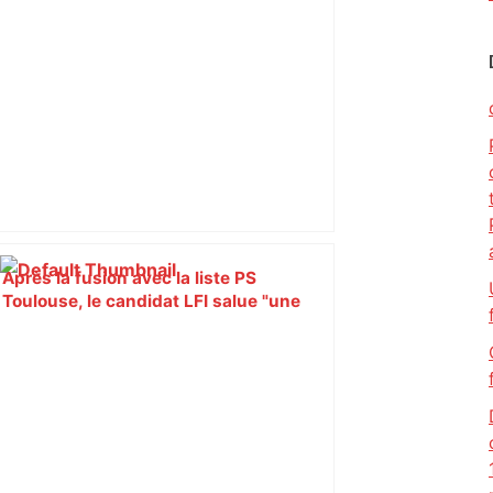
Après la fusion avec la liste PS
Toulouse, le candidat LFI salue "une
dynamique qui nous oblige à la
responsabilité" – Franceinfo