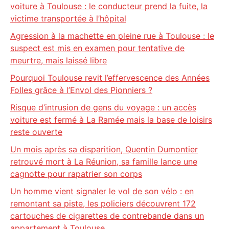
voiture à Toulouse : le conducteur prend la fuite, la
victime transportée à l’hôpital
Agression à la machette en pleine rue à Toulouse : le
suspect est mis en examen pour tentative de
meurtre, mais laissé libre
Pourquoi Toulouse revit l’effervescence des Années
Folles grâce à l’Envol des Pionniers ?
Risque d’intrusion de gens du voyage : un accès
voiture est fermé à La Ramée mais la base de loisirs
reste ouverte
Un mois après sa disparition, Quentin Dumontier
retrouvé mort à La Réunion, sa famille lance une
cagnotte pour rapatrier son corps
Un homme vient signaler le vol de son vélo : en
remontant sa piste, les policiers découvrent 172
cartouches de cigarettes de contrebande dans un
appartement à Toulouse