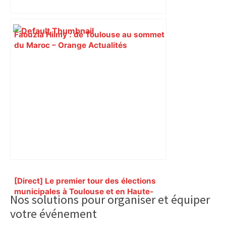
Faouzia Hilmy : de Toulouse au sommet
du Maroc – Orange Actualités
Primary
[Direct] Le premier tour des élections
Sidebar
municipales à Toulouse et en Haute‐
Nos solutions pour organiser et équiper
Garonne – Mediacités
votre événement