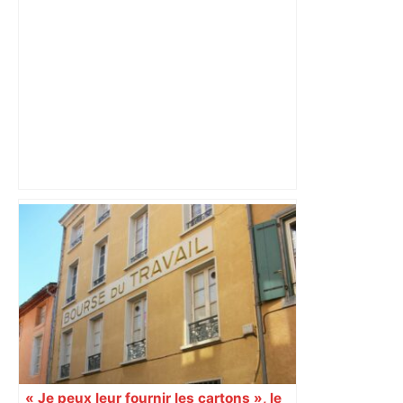
week-end cauchemar des clubs
français – Rugbyrama
DIRECT. TFC-OM : Toulouse vise une
nouvelle victoire, trois jours après le
quart de finale de Coupe ! Suivez le
match de Ligue 1 en live – ladepeche.fr
« Je peux leur fournir les cartons », le