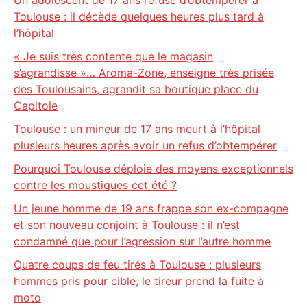
Un adolescent de 17 ans refuse d’obtempérer à
Toulouse : il décède quelques heures plus tard à
l’hôpital
« Je suis très contente que le magasin
s’agrandisse »… Aroma-Zone, enseigne très prisée
des Toulousains, agrandit sa boutique place du
Capitole
Toulouse : un mineur de 17 ans meurt à l’hôpital
plusieurs heures après avoir un refus d’obtempérer
Pourquoi Toulouse déploie des moyens exceptionnels
contre les moustiques cet été ?
Un jeune homme de 19 ans frappe son ex-compagne
et son nouveau conjoint à Toulouse : il n’est
condamné que pour l’agression sur l’autre homme
Quatre coups de feu tirés à Toulouse : plusieurs
hommes pris pour cible, le tireur prend la fuite à
moto