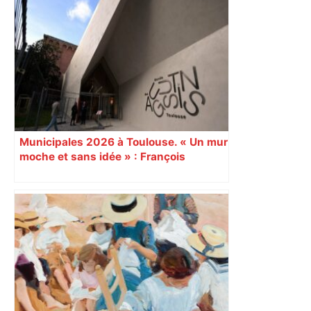
Près de Toulouse : dans cette zone
économique, un axe majeur va être
fermé en fin de soirée, voici les
déviations – Actu.fr
Municipales 2026 à Toulouse. « Un mur
moche et sans idée » : François
Piquemal (LFI), un détracteur de plus
du nouvel accueil du musée des
Augustins