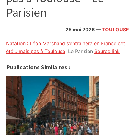
citoyennes
Parisien
25 mai 2026
—
TOULOUSE
Natation : Léon Marchand s’entraînera en France cet
été… mais pas à Toulouse
Le Parisien
Source link
Publications Similaires :