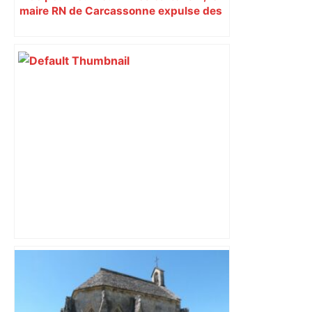
maire RN de Carcassonne expulse des
syndicats
A680 Toulouse fermée dans les 2 sens
– Radio VINCI Autoroutes