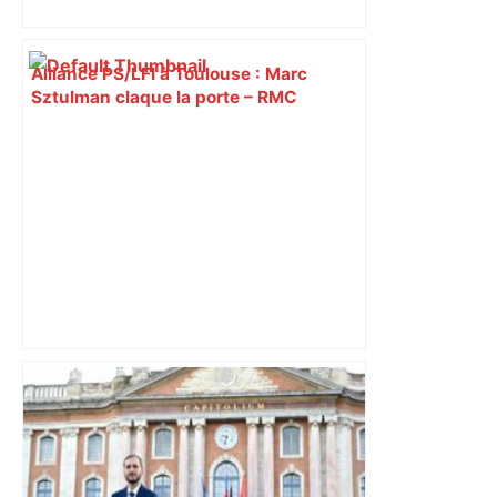
Alliance PS/LFI à Toulouse : Marc
Sztulman claque la porte – RMC
Bilan du marché du logement neuf :
une lueur d'espoir pour l'immobilier à
Toulouse ? – Actu.fr