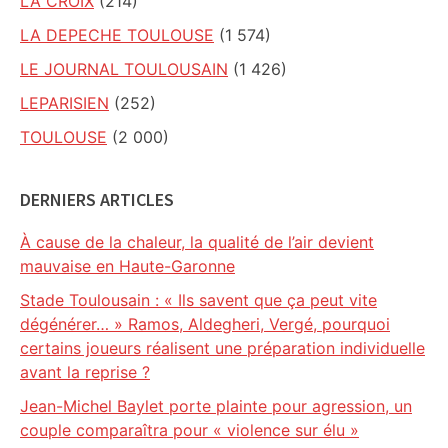
LA CROIX
(214)
LA DEPECHE TOULOUSE
(1 574)
LE JOURNAL TOULOUSAIN
(1 426)
LEPARISIEN
(252)
TOULOUSE
(2 000)
DERNIERS ARTICLES
À cause de la chaleur, la qualité de l’air devient
mauvaise en Haute-Garonne
Stade Toulousain : « Ils savent que ça peut vite
dégénérer… » Ramos, Aldegheri, Vergé, pourquoi
certains joueurs réalisent une préparation individuelle
avant la reprise ?
Jean-Michel Baylet porte plainte pour agression, un
couple comparaîtra pour « violence sur élu »