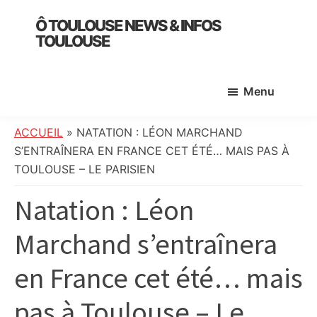
Skip
Skip
Skip
Ô TOULOUSE NEWS & INFOS
to
to
to
TOULOUSE
main
primary
footer
essentiel
content
sidebar
de
Menu
l’actualité
toulousaine
:
ACCUEIL
»
NATATION : LÉON MARCHAND
info
S’ENTRAÎNERA EN FRANCE CET ÉTÉ… MAIS PAS À
locale,
TOULOUSE – LE PARISIEN
société,
Natation : Léon
culture,
politique,
Marchand s’entraînera
météo,
faits
en France cet été… mais
divers
et
pas à Toulouse – Le
initiatives