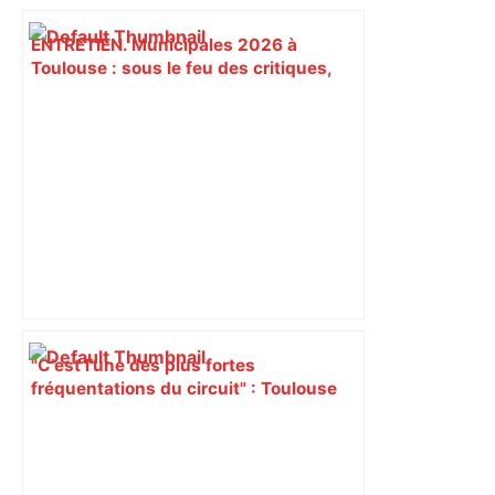
ENTRETIEN. Municipales 2026 à
Toulouse : sous le feu des critiques,
Briançon assume son alliance avec
Piquemal, "ce n’est pas un accord de
postes" – ladepeche.fr
"C’est l’une des plus fortes
fréquentations du circuit" : Toulouse
est-elle la capitale du poker amateur –
ladepeche.fr