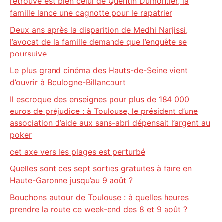
retrouvé est bien celui de Quentin Dumontier, la
famille lance une cagnotte pour le rapatrier
Deux ans après la disparition de Medhi Narjissi,
l’avocat de la famille demande que l’enquête se
poursuive
Le plus grand cinéma des Hauts-de-Seine vient
d’ouvrir à Boulogne-Billancourt
Il escroque des enseignes pour plus de 184 000
euros de préjudice : à Toulouse, le président d’une
association d’aide aux sans-abri dépensait l’argent au
poker
cet axe vers les plages est perturbé
Quelles sont ces sept sorties gratuites à faire en
Haute-Garonne jusqu’au 9 août ?
Bouchons autour de Toulouse : à quelles heures
prendre la route ce week-end des 8 et 9 août ?