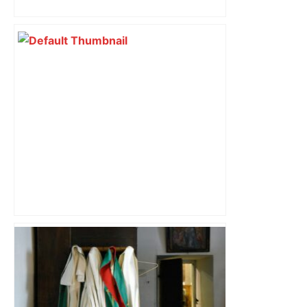
insoumis crée la surprise
ENTRETIEN. Municipales 2026 à
Toulouse : sous le feu des critiques,
Briançon assume son alliance avec
Piquemal, "ce n’est pas un accord de
postes" – ladepeche.fr