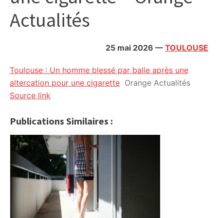
citoyennes
Actualités
25 mai 2026
—
TOULOUSE
Toulouse : Un homme blessé par balle après une
altercation pour une cigarette
Orange Actualités
Source link
Publications Similaires :