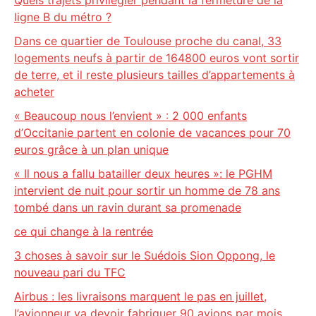
Quels trajets privilégier pendant la fermeture de la
ligne B du métro ?
Dans ce quartier de Toulouse proche du canal, 33
logements neufs à partir de 164800 euros vont sortir
de terre, et il reste plusieurs tailles d’appartements à
acheter
« Beaucoup nous l’envient » : 2 000 enfants
d’Occitanie partent en colonie de vacances pour 70
euros grâce à un plan unique
« Il nous a fallu batailler deux heures »: le PGHM
intervient de nuit pour sortir un homme de 78 ans
tombé dans un ravin durant sa promenade
ce qui change à la rentrée
3 choses à savoir sur le Suédois Sion Oppong, le
nouveau pari du TFC
Airbus : les livraisons marquent le pas en juillet,
l’avionneur va devoir fabriquer 90 avions par mois