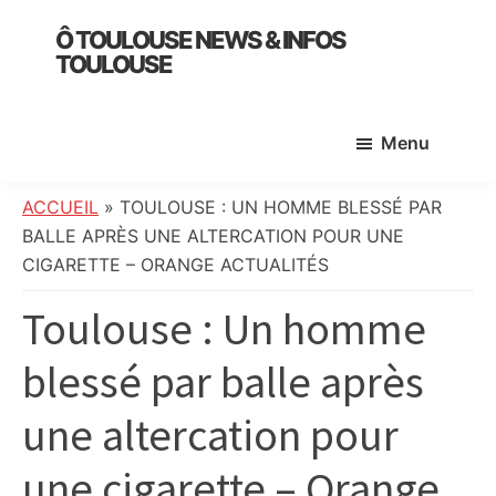
Skip
Skip
Skip
Ô TOULOUSE NEWS & INFOS
to
to
to
TOULOUSE
main
primary
footer
essentiel
content
sidebar
de
Menu
l’actualité
toulousaine
:
ACCUEIL
»
TOULOUSE : UN HOMME BLESSÉ PAR
info
BALLE APRÈS UNE ALTERCATION POUR UNE
locale,
CIGARETTE – ORANGE ACTUALITÉS
société,
Toulouse : Un homme
culture,
politique,
blessé par balle après
météo,
faits
une altercation pour
divers
et
une cigarette – Orange
initiatives