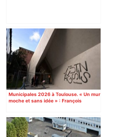
Alliance PS/LFI à Toulouse : Marc
Sztulman claque la porte – RMC
Municipales 2026 à Toulouse. « Un mur
moche et sans idée » : François
Piquemal (LFI), un détracteur de plus
du nouvel accueil du musée des
Augustins