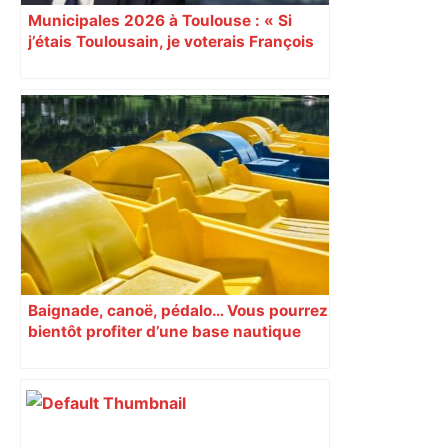
Municipales 2026 à Toulouse : « Si
j’étais Toulousain, je voterais François
Piquemal (LFI) », dit Olivier Faure
Baignade, canoë, pédalo… Vous pourrez
bientôt profiter d’une base nautique
sur la Seine