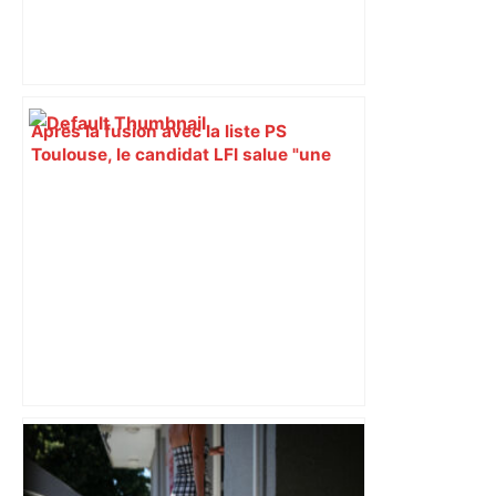
Après la fusion avec la liste PS
Toulouse, le candidat LFI salue "une
dynamique qui nous oblige à la
responsabilité" – Franceinfo
Alliance PS/LFI à Toulouse : Marc
Sztulman claque la porte – RMC