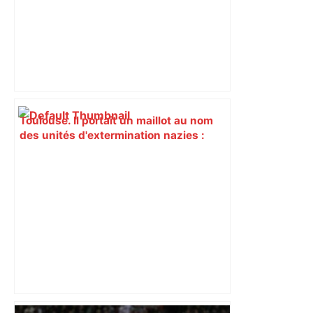
Toulouse. Il portait un maillot au nom
des unités d'extermination nazies :
"Vous affichez : mort aux juifs !" –
Actu.fr