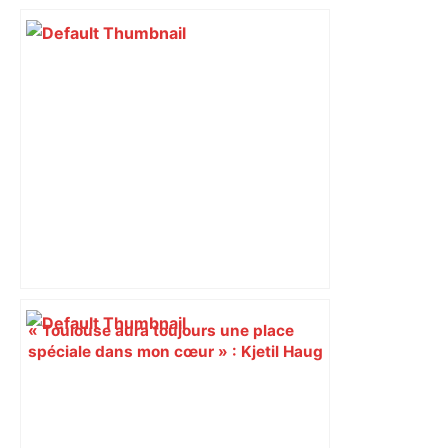
« Toulouse aura toujours une place
spéciale dans mon cœur » : Kjetil Haug
fait ses adieux au TFC –
LesViolets.Com