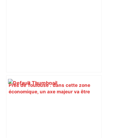
Près de Toulouse : dans cette zone
économique, un axe majeur va être
fermé en fin de soirée, voici les
déviations – Actu.fr