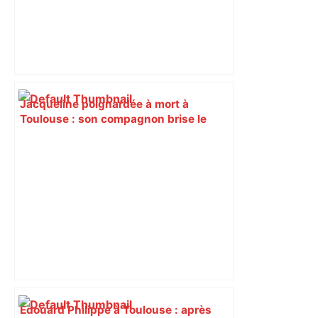
Jacqueline poignardée à mort à
Toulouse : son compagnon brise le
silence mais reste "très confus" –
France 3 Régions
Édouard Philippe à Toulouse : après