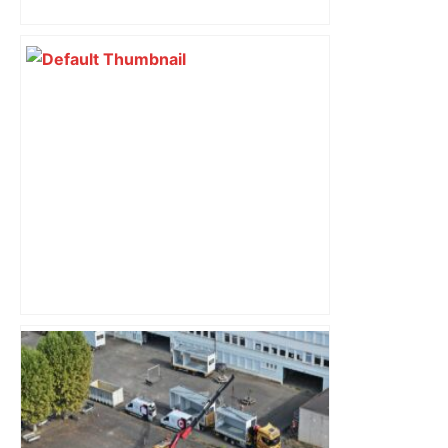
Piquemal (LFI), un détracteur de plus
du nouvel accueil du musée des
Augustins
"C’est l’une des plus fortes
fréquentations du circuit" : Toulouse
est-elle la capitale du poker amateur –
ladepeche.fr