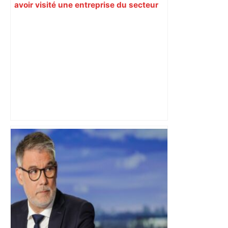
avoir visité une entreprise du secteur
aéronautique, le maire du Havre part à
la rencontre des habitants à l’occasion
d’une déambulation dans la ville –
ladepeche.fr
Toulouse s’offre une première recrue –
Foot Mercato