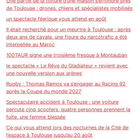
Une partie de la toiture d’une maison s’effondre près
de Toulouse : drones, chiens et spécialistes mobilisés
un spectacle féerique vous attend en août
Il était recherché pour un meurtre à Toulouse : après
deux ans de cavale, une figure du narcotrafic a été
interpellée au Maroc
100TAUR signe une troisième fresque à Montauban
le spectacle « Le Rêve du Gladiateur » revient avec
une nouvelle version aux arènes
Rugby : Thomas Ramos va s’engager au Racing 92
après la Coupe du monde 2027
Spectaculaire accident à Toulouse : une voiture
percute cinq scooters, quatre personnes prennent la
fuite, une femme blessée
Ce qui vous attend lors des nocturnes de la Cité de
l’espace à Toulouse jusqu’au 20 août