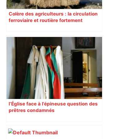
Colère des agriculteurs : la circulation
ferroviaire et routière fortement
perturbée en Haute-Garonne, l’A61
bloquée
l’Église face à l’épineuse question des
prêtres condamnés