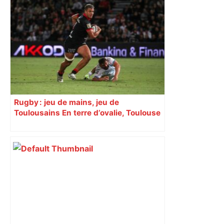
Un homme allongé sur les rails : il
meurt percuté par un train, le trafic
ferroviaire à l’arrêt dans le Lauragais,
au sud de Toulouse – ladepeche.fr
Rugby : jeu de mains, jeu de
Toulousains En terre d’ovalie, Toulouse
est capitale avec son club, le Stade
toulousain, accumulant les titres, mais
revendiquant surtout son art du jeu en
mouvement, vif et spectaculaire.
Décryptage. Série (4 / 10)