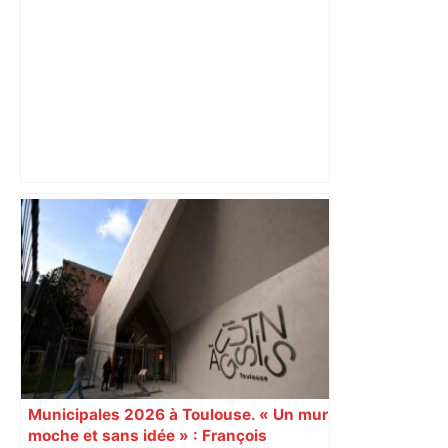
ENTRETIEN. Municipales 2026 à
Toulouse : sous le feu des critiques,
Briançon assume son alliance avec
Piquemal, "ce n’est pas un accord de
postes" – ladepeche.fr
Municipales 2026 à Toulouse. « Un mur
moche et sans idée » : François