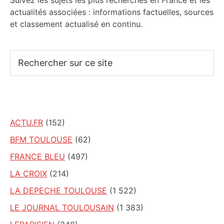
Suivez les sujets les plus recherchés en France et les
actualités associées : informations factuelles, sources
et classement actualisé en continu.
Rechercher
sur
ce
site
ACTU.FR
(152)
BFM TOULOUSE
(62)
FRANCE BLEU
(497)
LA CROIX
(214)
LA DEPECHE TOULOUSE
(1 522)
LE JOURNAL TOULOUSAIN
(1 383)