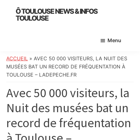
Skip
Skip
Skip
Ô TOULOUSE NEWS & INFOS
to
to
to
TOULOUSE
main
primary
footer
essentiel
content
sidebar
de
Menu
l’actualité
toulousaine
:
ACCUEIL
»
AVEC 50 000 VISITEURS, LA NUIT DES
info
MUSÉES BAT UN RECORD DE FRÉQUENTATION À
locale,
TOULOUSE – LADEPECHE.FR
société,
Avec 50 000 visiteurs, la
culture,
politique,
Nuit des musées bat un
météo,
faits
record de fréquentation
divers
et
à Toulouse –
initiatives