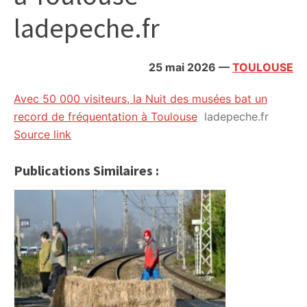
citoyennes
ladepeche.fr
25 mai 2026
—
TOULOUSE
Avec 50 000 visiteurs, la Nuit des musées bat un
record de fréquentation à Toulouse
ladepeche.fr
Source link
Publications Similaires :