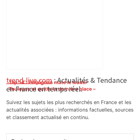
Primary
trend-live.com
: Actualités & Tendance
Top 14 : Perpignan mate le leader
en France en temps réel.
Sidebar
Toulouse et quitte la dernière place –
lanouvellerepublique.fr
Suivez les sujets les plus recherchés en France et les
actualités associées : informations factuelles, sources
et classement actualisé en continu.
Rechercher