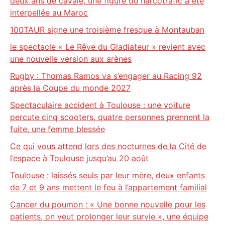
deux ans de cavale, une figure du narcotrafic a été
interpellée au Maroc
100TAUR signe une troisième fresque à Montauban
le spectacle « Le Rêve du Gladiateur » revient avec
une nouvelle version aux arènes
Rugby : Thomas Ramos va s’engager au Racing 92
après la Coupe du monde 2027
Spectaculaire accident à Toulouse : une voiture
percute cinq scooters, quatre personnes prennent la
fuite, une femme blessée
Ce qui vous attend lors des nocturnes de la Cité de
l’espace à Toulouse jusqu’au 20 août
Toulouse : laissés seuls par leur mère, deux enfants
de 7 et 9 ans mettent le feu à l’appartement familial
Cancer du poumon : « Une bonne nouvelle pour les
patients, on veut prolonger leur survie », une équipe