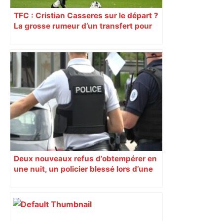
TFC : Cristian Casseres sur le départ ?
La grosse rumeur d’un transfert pour
l’un des meilleurs joueurs toulousains
Deux nouveaux refus d’obtempérer en
une nuit, un policier blessé lors d’une
course poursuite dénonce « un
phénomène récurrent »