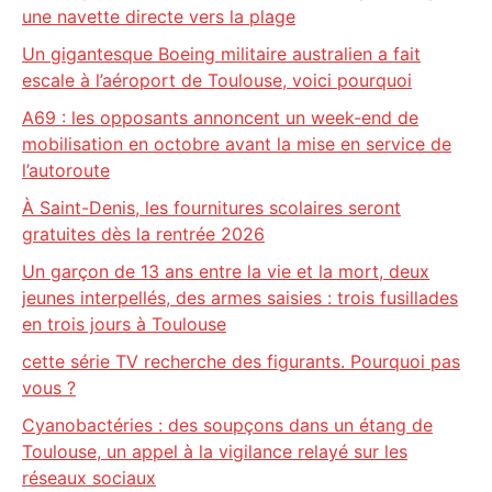
une navette directe vers la plage
Un gigantesque Boeing militaire australien a fait
escale à l’aéroport de Toulouse, voici pourquoi
A69 : les opposants annoncent un week-end de
mobilisation en octobre avant la mise en service de
l’autoroute
À Saint-Denis, les fournitures scolaires seront
gratuites dès la rentrée 2026
Un garçon de 13 ans entre la vie et la mort, deux
jeunes interpellés, des armes saisies : trois fusillades
en trois jours à Toulouse
cette série TV recherche des figurants. Pourquoi pas
vous ?
Cyanobactéries : des soupçons dans un étang de
Toulouse, un appel à la vigilance relayé sur les
réseaux sociaux