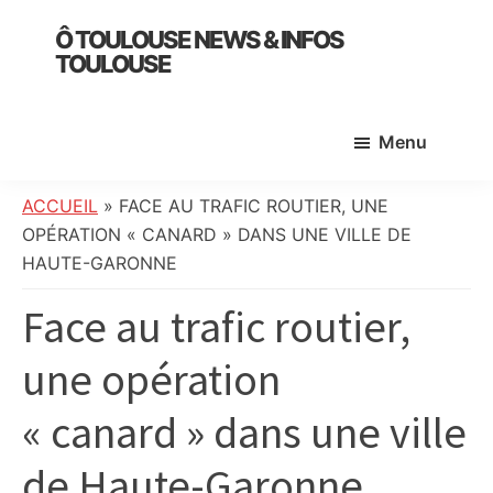
Skip
Skip
Skip
Ô TOULOUSE NEWS & INFOS
to
to
to
TOULOUSE
main
primary
footer
essentiel
content
sidebar
de
Menu
l’actualité
toulousaine
:
ACCUEIL
»
FACE AU TRAFIC ROUTIER, UNE
info
OPÉRATION « CANARD » DANS UNE VILLE DE
locale,
HAUTE-GARONNE
société,
Face au trafic routier,
culture,
politique,
une opération
météo,
faits
« canard » dans une ville
divers
et
de Haute-Garonne
initiatives