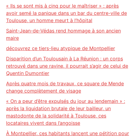
« Ils se sont mis à cinq pour le maîtriser » : après
avoir semé la panique dans un bar du centre-ville de
Toulouse, un homme meurt à l’hôpital
Saint-Jean-de-Védas rend hommage à son ancien
maire
découvrez ce tiers-lieu atypique de Montpellier
Disparition d’un Toulousain à La Réunion : un corps
retrouvé dans une ravine, il pourrait s’agir de celui de
Quentin Dumontier
Après quatre mois de travaux, ce square de Mende
change complètement de visage
« On a peur d’être expulsés du jour au lendemain » :
après la liquidation brutale de leur bailleur, un
mastodonte de la solidarité à Toulouse, ces
locataires vivent dans l’angoisse
À Montpellier, ces habitants lancent une pétition pour