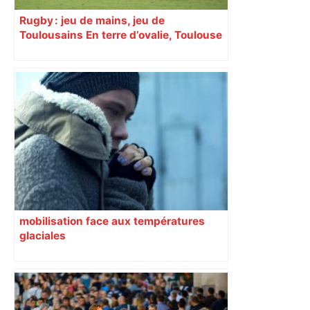
Rugby : jeu de mains, jeu de
Toulousains En terre d’ovalie, Toulouse
est capitale avec son club, le Stade
toulousain, accumulant les titres, mais
revendiquant surtout son art du jeu en
mouvement, vif et spectaculaire.
Décryptage. Série (4 / 10)
mobilisation face aux températures
glaciales