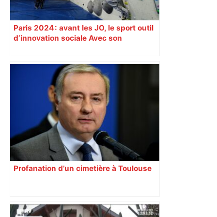
Paris 2024 : avant les JO, le sport outil
d’innovation sociale Avec son
programme « Impact 2024 », le Comité
d’organisation des Jeux de Paris
soutient depuis deux ans des
centaines de projets à vocation sociale.
Exemple à Toulouse et à Tarbes, avec
l’escalade qui espère dépasser le mur
d’indifférence des quartiers populaires.
Reportage
Profanation d’un cimetière à Toulouse