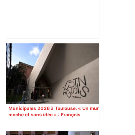
Alliance PS/LFI à Toulouse : Marc
Sztulman claque la porte – RMC
Municipales 2026 à Toulouse. « Un mur
moche et sans idée » : François
Piquemal (LFI), un détracteur de plus
du nouvel accueil du musée des
Augustins