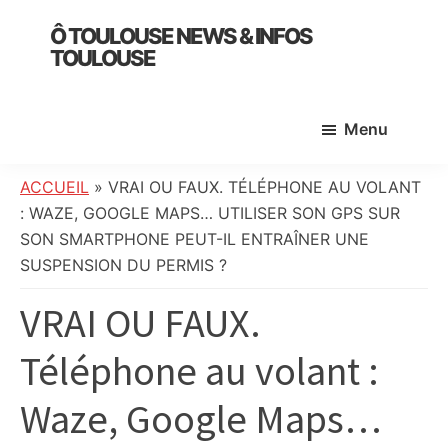
Skip
Skip
Skip
Ô TOULOUSE NEWS & INFOS
to
to
to
TOULOUSE
main
primary
footer
essentiel
content
sidebar
de
Menu
l’actualité
toulousaine
:
ACCUEIL
»
VRAI OU FAUX. TÉLÉPHONE AU VOLANT
info
: WAZE, GOOGLE MAPS… UTILISER SON GPS SUR
locale,
SON SMARTPHONE PEUT-IL ENTRAÎNER UNE
société,
SUSPENSION DU PERMIS ?
culture,
VRAI OU FAUX.
politique,
météo,
Téléphone au volant :
faits
divers
Waze, Google Maps…
et
initiatives