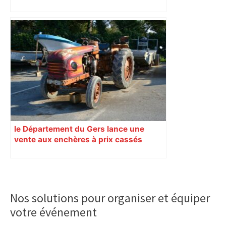
rouvrira en 2031
le Département du Gers lance une
vente aux enchères à prix cassés
Primary
Sidebar
Nos solutions pour organiser et équiper
votre événement