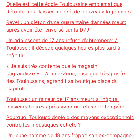
Quelle est cette école Toulousaine emblématique,
détruite pour laisser place à de nouveaux logements
Revel : un piéton d’une quarantaine d’années meurt
après avoir été renversé sur la D79
Un adolescent de 17 ans refuse d’obtempérer à
Toulouse : il décède quelques heures plus tard à
l’hôpital
« Je suis très contente que le magasin
s’agrandisse »… Aroma-Zone, enseigne très prisée
des Toulousains, agrandit sa boutique place du
Capitole
Toulouse : un mineur de 17 ans meurt à l’hôpital
plusieurs heures après avoir un refus d’obtempérer
Pourquoi Toulouse déploie des moyens exceptionnels
contre les moustiques cet été ?
Un jeune homme de 19 ans frappe son ex-compagne