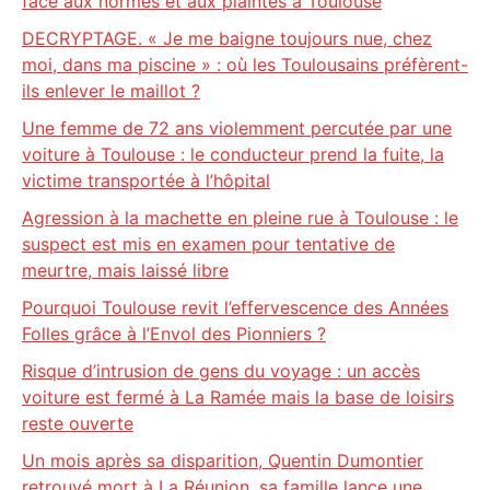
face aux normes et aux plaintes à Toulouse
DECRYPTAGE. « Je me baigne toujours nue, chez
moi, dans ma piscine » : où les Toulousains préfèrent-
ils enlever le maillot ?
Une femme de 72 ans violemment percutée par une
voiture à Toulouse : le conducteur prend la fuite, la
victime transportée à l’hôpital
Agression à la machette en pleine rue à Toulouse : le
suspect est mis en examen pour tentative de
meurtre, mais laissé libre
Pourquoi Toulouse revit l’effervescence des Années
Folles grâce à l’Envol des Pionniers ?
Risque d’intrusion de gens du voyage : un accès
voiture est fermé à La Ramée mais la base de loisirs
reste ouverte
Un mois après sa disparition, Quentin Dumontier
retrouvé mort à La Réunion, sa famille lance une