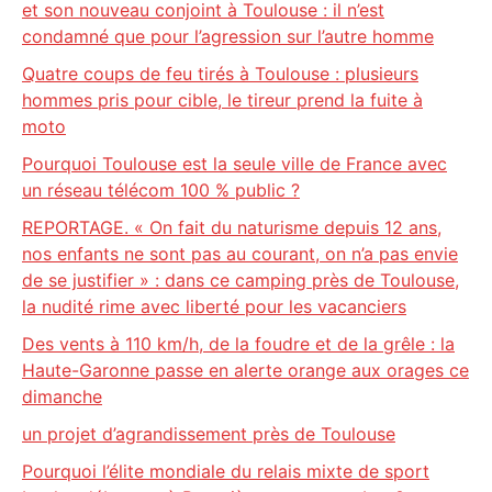
et son nouveau conjoint à Toulouse : il n’est
condamné que pour l’agression sur l’autre homme
Quatre coups de feu tirés à Toulouse : plusieurs
hommes pris pour cible, le tireur prend la fuite à
moto
Pourquoi Toulouse est la seule ville de France avec
un réseau télécom 100 % public ?
REPORTAGE. « On fait du naturisme depuis 12 ans,
nos enfants ne sont pas au courant, on n’a pas envie
de se justifier » : dans ce camping près de Toulouse,
la nudité rime avec liberté pour les vacanciers
Des vents à 110 km/h, de la foudre et de la grêle : la
Haute-Garonne passe en alerte orange aux orages ce
dimanche
un projet d’agrandissement près de Toulouse
Pourquoi l’élite mondiale du relais mixte de sport