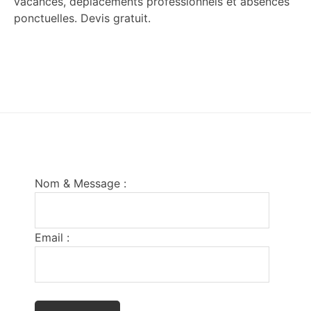
vacances, déplacements professionnels et absences
ponctuelles. Devis gratuit.
Footer
Nom & Message :
Email :