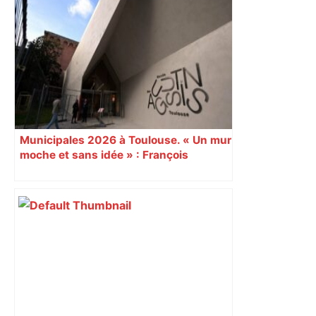
« Rien d'inquiétant » pour Guillaume
Restes, le gardien de Toulouse, après
sa sortie à Metz – L'Équipe
Municipales 2026 à Toulouse. « Un mur
moche et sans idée » : François
Piquemal (LFI), un détracteur de plus
du nouvel accueil du musée des
Augustins