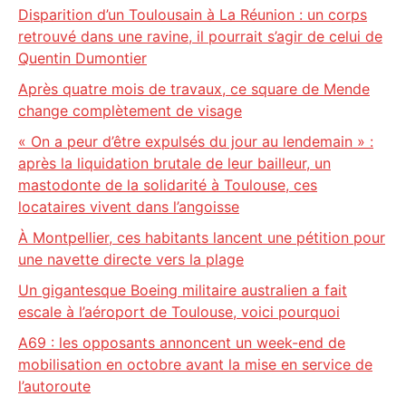
Disparition d’un Toulousain à La Réunion : un corps
retrouvé dans une ravine, il pourrait s’agir de celui de
Quentin Dumontier
Après quatre mois de travaux, ce square de Mende
change complètement de visage
« On a peur d’être expulsés du jour au lendemain » :
après la liquidation brutale de leur bailleur, un
mastodonte de la solidarité à Toulouse, ces
locataires vivent dans l’angoisse
À Montpellier, ces habitants lancent une pétition pour
une navette directe vers la plage
Un gigantesque Boeing militaire australien a fait
escale à l’aéroport de Toulouse, voici pourquoi
A69 : les opposants annoncent un week-end de
mobilisation en octobre avant la mise en service de
l’autoroute