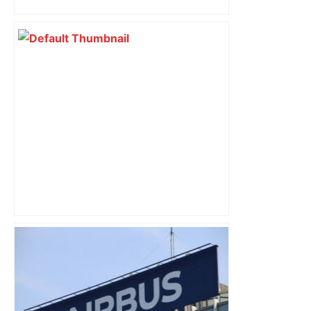
toujours recherché
Municipales 2026 à Toulouse :
cantines gratuites, sécurité sociale de
l’alimentation, bio… quelles
propositions pour une meilleure
alimentation – ladepeche.fr