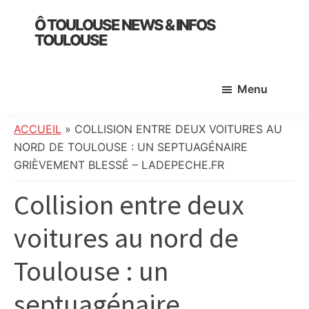
Skip
Skip
Skip
Ô TOULOUSE NEWS & INFOS
to
to
to
TOULOUSE
main
primary
footer
essentiel
content
sidebar
de
Menu
l’actualité
toulousaine
:
ACCUEIL
»
COLLISION ENTRE DEUX VOITURES AU
info
NORD DE TOULOUSE : UN SEPTUAGÉNAIRE
locale,
GRIÈVEMENT BLESSÉ – LADEPECHE.FR
société,
Collision entre deux
culture,
politique,
voitures au nord de
météo,
faits
Toulouse : un
divers
et
septuagénaire
initiatives